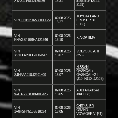
XTA212140D2128186
13:31
закрытый (2121,
2131)
TOYOTA
LAND
09.08.2026
VIN
JT111PJA508000029
CRUISER 80
13:27
(_J8_)
VIN
09.08.2026
KIA
OPTIMA
KNAGS416BHA121346
13:10
VIN
09.08.2026
VOLVO
XC90 II
YV1LFA2BCG1009447
13:07
(256)
NISSAN
VIN
09.08.2026
QASHQAI /
SJNFAAJ10U2291409
13:07
QASHQAI +2 I
(J10, NJ10, JJ10E)
VIN
09.08.2026
AUDI
A4 Allroad
WAUZZZ8K18N006425
13:05
(8KH, B8)
CHRYSLER
VIN
09.08.2026
GRAND
1A8HSH4519B516234
13:05
VOYAGER V (RT)