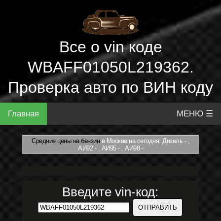
Все о vin коде
WBAFF01050L219362.
Проверка авто по ВИН коду
Главная
МЕНЮ ☰
Средние цены на бензин
в Москве на сегодня: Дизель - ,
АИ92 - , АИ95 - , АИ98 -
Введите vin-код: