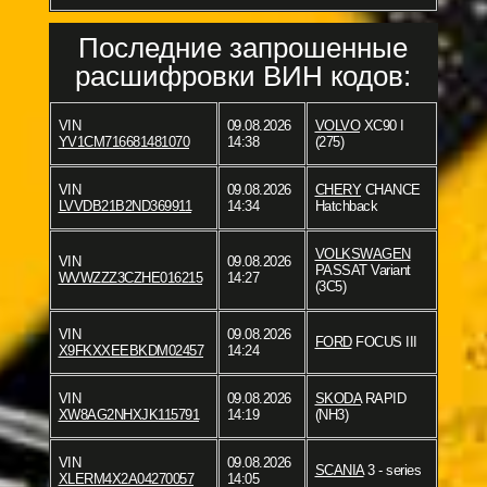
Последние запрошенные
расшифровки ВИН кодов:
VIN
09.08.2026
VOLVO
XC90 I
YV1CM716681481070
14:38
(275)
VIN
09.08.2026
CHERY
CHANCE
LVVDB21B2ND369911
14:34
Hatchback
VOLKSWAGEN
VIN
09.08.2026
PASSAT Variant
WVWZZZ3CZHE016215
14:27
(3C5)
VIN
09.08.2026
FORD
FOCUS III
X9FKXXEEBKDM02457
14:24
VIN
09.08.2026
SKODA
RAPID
XW8AG2NHXJK115791
14:19
(NH3)
VIN
09.08.2026
SCANIA
3 - series
XLERM4X2A04270057
14:05