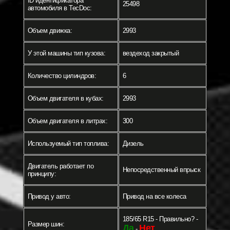
ID идентификатора
25498
автомобиля в TecDoc:
Объем движка:
2993
У этой машины тип кузова:
вездеход закрытый
Количество цилиндров:
6
Объем двигателя в кубах:
2993
Объем двигателя в литрах:
300
Используемый тип топлива:
Дизель
Двигатель работает по
Непосредственный впрыск
принципу:
Привод у авто:
Привод на все колеса
185/65 R15 - Правильно? -
Размер шин:
Да
Нет
-