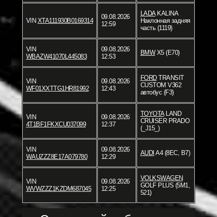
LADA
KALINA
09.08.2026
VIN
XTA111930B0169314
Наклонная задняя
12:59
часть (1119)
VIN
09.08.2026
BMW
X5 (E70)
WBAZW41070L445083
12:53
FORD
TRANSIT
VIN
09.08.2026
CUSTOM V362
WF01XXTTG1HR81992
12:43
автобус (F3)
TOYOTA
LAND
VIN
09.08.2026
CRUISER PRADO
4T1BF1FKXCU037099
12:37
(_J15_)
VIN
09.08.2026
AUDI
A4 (8EC, B7)
WAUZZZ8E17A079780
12:29
VOLKSWAGEN
VIN
09.08.2026
GOLF PLUS (5M1,
WVWZZZ1KZDM687045
12:25
521)