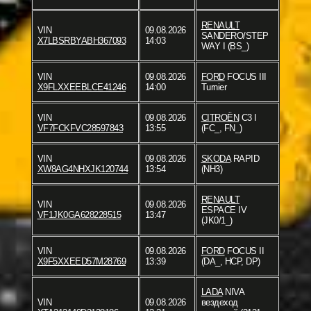
RENAULT
VIN
09.08.2026
SANDERO/STEP
X7LBSRBYABH367093
14:03
WAY I (BS_)
VIN
09.08.2026
FORD
FOCUS III
X9FLXXEEBLCE41246
14:00
Turnier
VIN
09.08.2026
CITROËN
C3 I
VF7FCKFVC28597843
13:55
(FC_, FN_)
VIN
09.08.2026
SKODA
RAPID
XW8AG4NHXJK120744
13:54
(NH3)
RENAULT
VIN
09.08.2026
ESPACE IV
VF1JK0GA628228515
13:47
(JK0/1_)
VIN
09.08.2026
FORD
FOCUS II
X9F5XXEED57M28769
13:39
(DA_, HCP, DP)
LADA
NIVA
VIN
09.08.2026
вездеход