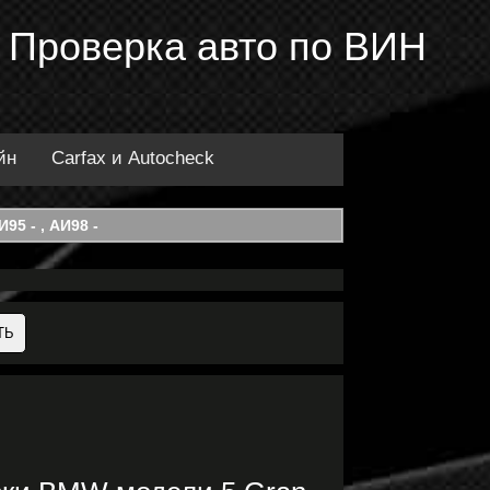
 Проверка авто по ВИН
йн
Carfax и Autocheck
95 - , АИ98 -