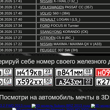
08.2026 17:41
NISSAN
X-TRAIL (T32_)
08.2026 17:41
VOLKSWAGEN
PASSAT CC (357)
08.2026 17:40
VOLVO
S60 I (384)
08.2026 17:40
RENAULT
LOGAN I (LS_)
08.2026 17:34
FORD
FOCUS III Turnier
08.2026 17:31
SSANGYONG
KORANDO (CK)
08.2026 17:27
CITROËN
C5 II (RC_)
08.2026 17:22
NISSAN
MAXIMA / MAXIMA QX V (A33)
08.2026 17:10
PEUGEOT
307 SW (3H)
ерируй себе номер своего железного д
Посмотри на автомобиль мечты в 3D