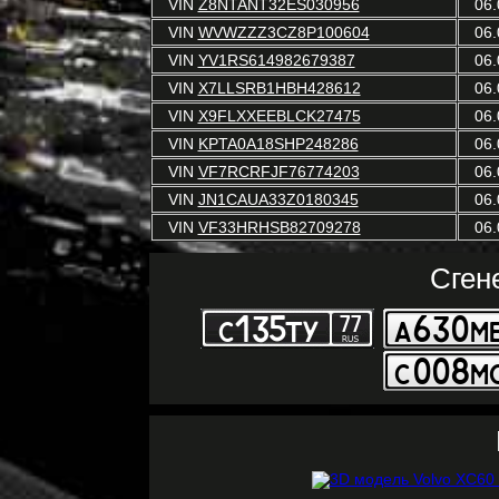
VIN
Z8NTANT32ES030956
06.
VIN
WVWZZZ3CZ8P100604
06.
VIN
YV1RS614982679387
06.
VIN
X7LLSRB1HBH428612
06.
VIN
X9FLXXEEBLCK27475
06.
VIN
KPTA0A18SHP248286
06.
VIN
VF7RCRFJF76774203
06.
VIN
JN1CAUA33Z0180345
06.
VIN
VF33HRHSB82709278
06.
Сген