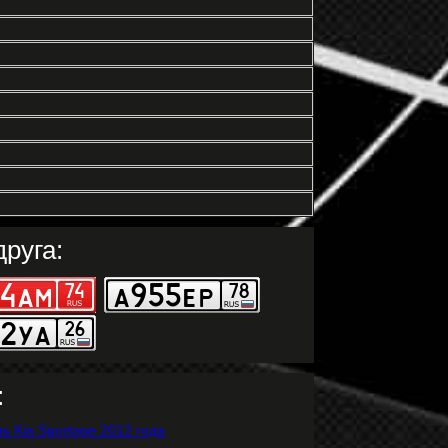
руга:
: