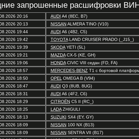
ние запрошенные расшифровки ВИН
08.2026 20:16
AUDI
A4 (8EC, B7)
08.2026 20:13
NISSAN
ALMERA TINO (V10)
08.2026 19:44
AUDI
A6 (4B2, C5)
08.2026 19:42
TOYOTA
LAND CRUISER PRADO (_J15_)
08.2026 19:39
SKODA
YETI (5L)
08.2026 19:21
MAZDA
CX-5 (KE, GH)
08.2026 19:06
HONDA
CIVIC VIII седан (FD, FA)
08.2026 18:57
MERCEDES-BENZ
T1 c бортовой платформ
08.2026 18:50
OPEL
OMEGA B (V94)
08.2026 18:47
AUDI
Q3 (8UB, 8UG)
08.2026 18:31
AUDI
A6 (4F2, C6)
08.2026 18:29
CITROËN
C5 II (RC_)
08.2026 18:25
LADA
ZHIGULI
08.2026 18:13
SUZUKI
SX4 (EY, GY)
08.2026 18:09
NISSAN
100 NX (B13)
08.2026 18:09
NISSAN
SENTRA VII (B17)