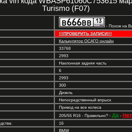
ка vin кода WBASP61060C753615 ма
Turismo (F07)
- Похож на В
!!!ПРОВЕРИТЬ ЗАПИСИ!!!
Калькулятор ОСАГО онлайн
33768
2993
Наклонная задняя часть
6
2993
300
Дизель
Непосредственный впрыск
Привод на все колеса
Да
Нет
205/55 R16 - Правильно? -
-
дства:
16
BMW