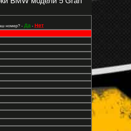
рки BMW модели 5 Gran
Да
Нет
аш номер? -
-