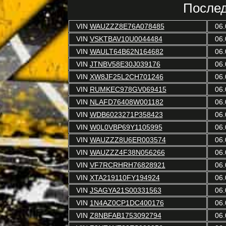
Послед
VIN
WAUZZZ8E76A078485
06.
VIN
VSKTBAV10U0044484
06.
VIN
WAULT64B62N164682
06.
VIN
JTNBV58E30J039176
06.
VIN
XW8JF25L2CH701246
06.
VIN
RUMKEC978GV069415
06.
VIN
NLAFD76408W001182
06.
VIN
WDB6023271P358423
06.
VIN
W0L0VBP69Y1105995
06.
VIN
WAUZZZ8U6ER003574
06.
VIN
WAUZZZ4F38N056266
06.
VIN
VF7RCRHRH76828921
06.
VIN
XTA219110FY194924
06.
VIN
JSAGYA21S00331563
06.
VIN
1N4AZ0CP1DC400176
06.
VIN
Z8NBFAB1753092794
06.