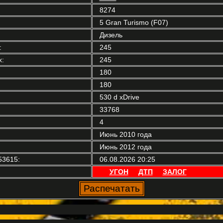
8274
5 Gran Turismo (F07)
Дизель
:
245
:
245
180
180
530 d xDrive
33768
4
Июнь 2010 года
Июнь 2012 года
53615:
06.08.2026 20:25
УГОН
ДТП
ЗАЛОГ