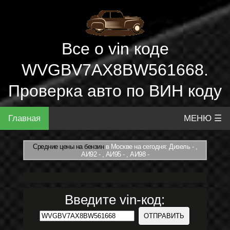
Все о vin коде
WVGBV7AX8BW561668.
Проверка авто по ВИН коду
Главная
МЕНЮ ☰
Средние цены на бензин
в Москве на сегодня: Дизель - ,
АИ92 - , АИ95 - , АИ98 -
Введите vin-код: