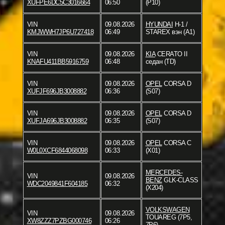
XUFPE6DC5C3016664
06:50
(P10)
VIN
09.08.2026
HYUNDAI
H-1 /
KMJWWH7JP6U727418
06:49
STAREX вэн (A1)
VIN
09.08.2026
KIA
CERATO II
KNAFU411BB5916759
06:48
седан (TD)
VIN
09.08.2026
OPEL
CORSA D
XUFJF696JB3008882
06:36
(S07)
VIN
09.08.2026
OPEL
CORSA D
XUFJA696JB3008882
06:35
(S07)
VIN
09.08.2026
OPEL
CORSA C
W0L0XCF6844068098
06:33
(X01)
MERCEDES-
VIN
09.08.2026
BENZ
GLK-CLASS
WDC2049841F604185
06:32
(X204)
VOLKSWAGEN
VIN
09.08.2026
TOUAREG (7P5,
XW8ZZZ7PZBG000746
06:26
7P6)