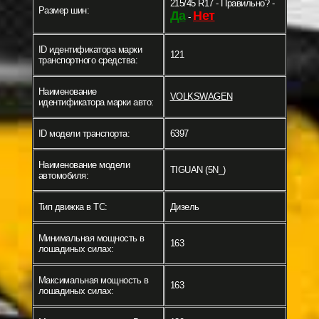
215/45 R17 - Правильно? -
Размер шин:
Да
Нет
-
ID идентификатора марки
121
транспортного средства:
Наименование
VOLKSWAGEN
идентификатора марки авто:
ID модели транспорта:
6397
Наименование модели
TIGUAN (5N_)
автомобиля:
Тип движка в ТС:
Дизель
Минимальная мощность в
163
лошадиных силах:
Максимальная мощность в
163
лошадиных силах: