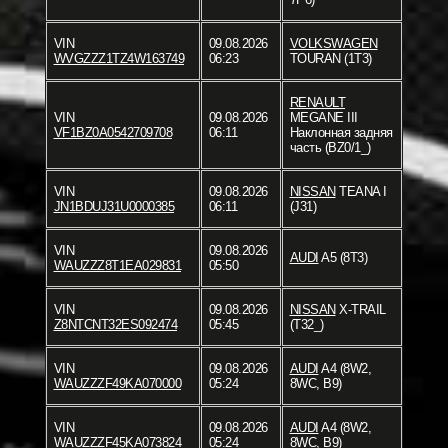
VIN
09.08.2026
VOLKSWAGEN
WVGZZZ1TZ4W163749
06:23
TOURAN (1T3)
RENAULT
VIN
09.08.2026
MEGANE III
VF1BZ0A0542709708
06:11
Наклонная задняя
часть (BZ0/1_)
VIN
09.08.2026
NISSAN
TEANA I
JN1BDUJ31U0000385
06:11
(J31)
VIN
09.08.2026
AUDI
A5 (8T3)
WAUZZZ8T1EA029831
05:50
VIN
09.08.2026
NISSAN
X-TRAIL
Z8NTCNT32ES092474
05:45
(T32_)
VIN
09.08.2026
AUDI
A4 (8W2,
WAUZZZF49KA070000
05:24
8WC, B9)
VIN
09.08.2026
AUDI
A4 (8W2,
WAUZZZF45KA073824
05:24
8WC, B9)