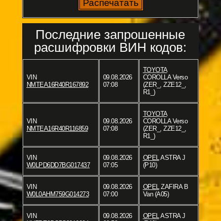
Последние запрошенные
расшифровки ВИН кодов:
TOYOTA
VIN
09.08.2026
COROLLA Verso
NMTEA16R40R167892
07:08
(ZER_, ZZE12_,
R1_)
TOYOTA
VIN
09.08.2026
COROLLA Verso
NMTEA16R40R116859
07:08
(ZER_, ZZE12_,
R1_)
VIN
09.08.2026
OPEL
ASTRA J
W0LPD6DD7BG017437
07:05
(P10)
VIN
09.08.2026
OPEL
ZAFIRA B
W0L0AHM759G014273
07:00
Van (A05)
VIN
09.08.2026
OPEL
ASTRA J