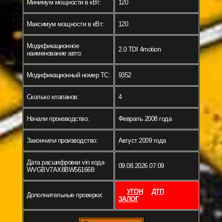
Минимум мощности в кВт:
120
Максимум мощности в кВт:
120
Модификационное
2.0 TDI 4motion
наименование авто:
Модификационный номер ТС:
9352
Сколько клапанов:
4
Начали производство:
Февраль 2008 года
Закончили производство:
Август 2009 года
Дата расшифровки vin кода
09.08.2026 07:09
WVGBV7AX8BW561668:
УГОН
ДТП
Дополнительные проверки:
ЗАЛОГ