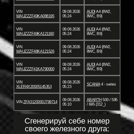
VIN
09.08.2026
AUDI
A4 (8W2,
WAUZZZF49KA088195
05:24
8WC, B9)
VIN
09.08.2026
AUDI
A4 (8W2,
WAUZZZF49KA121180
05:24
8WC, B9)
VIN
09.08.2026
AUDI
A4 (8W2,
WAUZZZF48KA121526
05:24
8WC, B9)
VIN
09.08.2026
AUDI
A4 (8W2,
WAUZZZF41KA790000
05:24
8WC, B9)
VIN
09.08.2026
SCANIA
4 - series
XLER4X20005145353
05:23
09.08.2026
ABARTH
500 / 595
VIN
ZFA3120000J799714
05:10
/ 695 (312_)
Сгенерируй себе номер
своего железного друга: