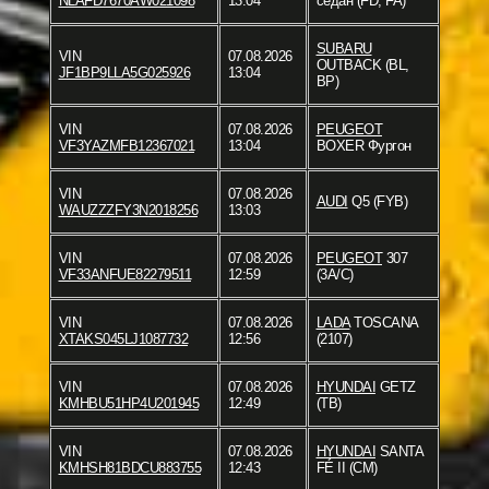
NLAFD7670AW021098
13:04
седан (FD, FA)
SUBARU
VIN
07.08.2026
OUTBACK (BL,
JF1BP9LLA5G025926
13:04
BP)
VIN
07.08.2026
PEUGEOT
VF3YAZMFB12367021
13:04
BOXER Фургон
VIN
07.08.2026
AUDI
Q5 (FYB)
WAUZZZFY3N2018256
13:03
VIN
07.08.2026
PEUGEOT
307
VF33ANFUE82279511
12:59
(3A/C)
VIN
07.08.2026
LADA
TOSCANA
XTAKS045LJ1087732
12:56
(2107)
VIN
07.08.2026
HYUNDAI
GETZ
KMHBU51HP4U201945
12:49
(TB)
VIN
07.08.2026
HYUNDAI
SANTA
KMHSH81BDCU883755
12:43
FÉ II (CM)