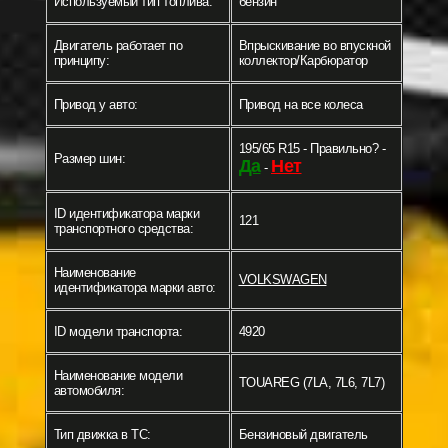
Используемый тип топлива:
бензин
Двигатель работает по
Впрыскивание во впускной
принципу:
коллектор/Карбюратор
Привод у авто:
Привод на все колеса
195/65 R15 - Правильно? -
Размер шин:
Да
Нет
-
ID идентификатора марки
121
транспортного средства:
Наименование
VOLKSWAGEN
идентификатора марки авто:
ID модели транспорта:
4920
Наименование модели
TOUAREG (7LA, 7L6, 7L7)
автомобиля:
Тип движка в ТС:
Бензиновый двигатель