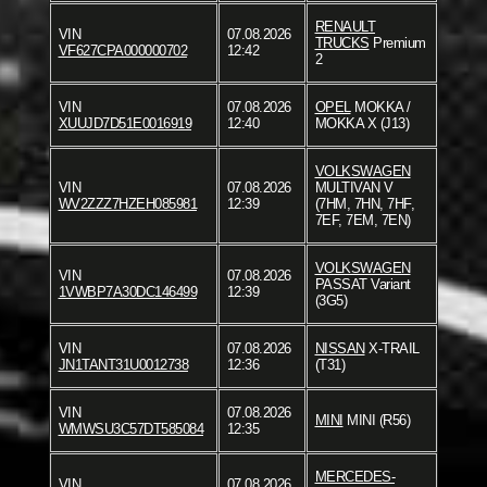
RENAULT
VIN
07.08.2026
TRUCKS
Premium
VF627CPA000000702
12:42
2
VIN
07.08.2026
OPEL
MOKKA /
XUUJD7D51E0016919
12:40
MOKKA X (J13)
VOLKSWAGEN
VIN
07.08.2026
MULTIVAN V
WV2ZZZ7HZEH085981
12:39
(7HM, 7HN, 7HF,
7EF, 7EM, 7EN)
VOLKSWAGEN
VIN
07.08.2026
PASSAT Variant
1VWBP7A30DC146499
12:39
(3G5)
VIN
07.08.2026
NISSAN
X-TRAIL
JN1TANT31U0012738
12:36
(T31)
VIN
07.08.2026
MINI
MINI (R56)
WMWSU3C57DT585084
12:35
MERCEDES-
VIN
07.08.2026