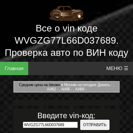
Все о vin коде
WVGZG77L66D037689.
Проверка авто по ВИН коду
Главная
МЕНЮ ☰
Средние цены на бензин
в Москве на сегодня: Дизель - ,
АИ92 - , АИ95 - , АИ98 -
Введите vin-код: