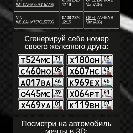
VIN
07.08.2026
OPEL
ZAFIRA B
W0L0AHM757G157706
12:19
Van (A05)
VIN
07.08.2026
OPEL
ZAFIRA B
W0L0AHM757G157705
12:15
Van (A05)
Сгенерируй себе номер
своего железного друга:
Посмотри на автомобиль
мечты в 3D: