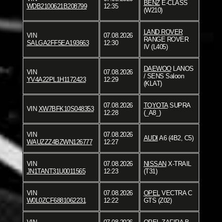
BENZ
E-CLASS
WDB2100621B208799
12:35
(W210)
LAND ROVER
VIN
07.08.2026
RANGE ROVER
SALGA2FF5EA193663
12:30
IV (L405)
DAEWOO
LANOS
VIN
07.08.2026
/ SENS Saloon
YV4A22PL1H1172423
12:29
(KLAT)
07.08.2026
TOYOTA
SUPRA
VIN
XW7BFK10S048353
12:28
(_A8_)
VIN
07.08.2026
AUDI
A6 (4B2, C5)
WAUZZZ4BZWN126777
12:27
VIN
07.08.2026
NISSAN
X-TRAIL
JN1TANT31U0011565
12:23
(T31)
VIN
07.08.2026
OPEL
VECTRA C
W0L0ZCF6881062231
12:22
GTS (Z02)