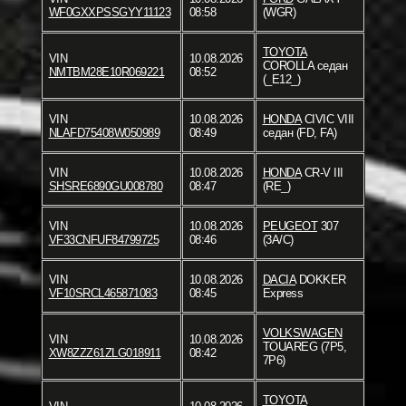
WF0GXXPSSGYY11123
08:58
(WGR)
TOYOTA
VIN
10.08.2026
COROLLA седан
NMTBM28E10R069221
08:52
(_E12_)
VIN
10.08.2026
HONDA
CIVIC VIII
NLAFD75408W050989
08:49
седан (FD, FA)
VIN
10.08.2026
HONDA
CR-V III
SHSRE6890GU008780
08:47
(RE_)
VIN
10.08.2026
PEUGEOT
307
VF33CNFUF84799725
08:46
(3A/C)
VIN
10.08.2026
DACIA
DOKKER
VF10SRCL465871083
08:45
Express
VOLKSWAGEN
VIN
10.08.2026
TOUAREG (7P5,
XW8ZZZ61ZLG018911
08:42
7P6)
TOYOTA