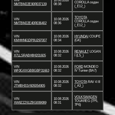
VIN
10.08.2026
COROLLA седан
NMTBM22E90R037139
08:38
(_E12_)
TOYOTA
VIN
10.08.2026
COROLLA седан
NMTBM22E40R036402
08:36
(_E12_)
VIN
10.08.2026
HYUNDAI
COUPE
KMHHN61DP8U297007
08:34
(GK)
VIN
10.08.2026
RENAULT
LOGAN
X7LLSRABH8H201605
08:32
I (LS_)
VIN
10.08.2026
FORD
MONDEO
WF0GXXGBBGBP31663
08:32
IV Turnier (BA7)
VIN
10.08.2026
TOYOTA
RAV 4 III
JTMBH31V605054905
08:32
(_A3_)
VOLKSWAGEN
VIN
10.08.2026
TOUAREG (7P5,
XW8ZZZ61ZBG009089
08:31
7P6)