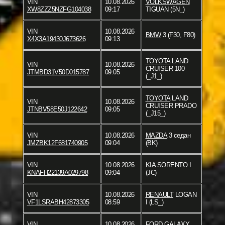
VIN
10.08.2026
VOLKSWAGEN
XW8ZZZ5NZFG104038
09:17
TIGUAN (5N_)
VIN
10.08.2026
BMW
3 (F30, F80)
X4X3A19430J673626
09:13
TOYOTA
LAND
VIN
10.08.2026
CRUISER 100
JTMBD31V50D015787
09:05
(_J1_)
TOYOTA
LAND
VIN
10.08.2026
CRUISER PRADO
JTNBV58E50J122642
09:05
(_J15_)
VIN
10.08.2026
MAZDA
3 седан
JMZBK12F681740905
09:04
(BK)
VIN
10.08.2026
KIA
SORENTO I
KNAFH22139A029798
09:04
(JC)
VIN
10.08.2026
RENAULT
LOGAN
VF1LSRABH42873305
08:59
I (LS_)
VIN
10.08.2026
FORD
GALAXY