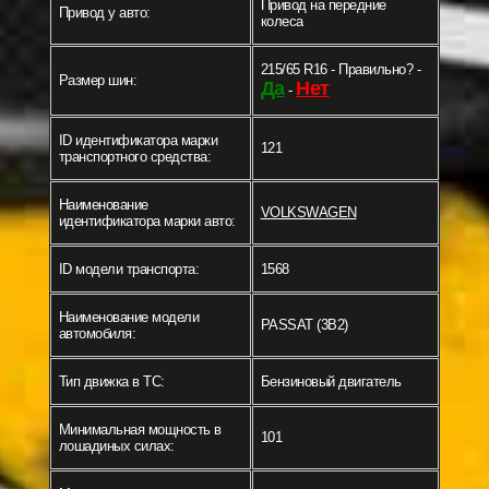
Привод на передние
Привод у авто:
колеса
215/65 R16 - Правильно? -
Размер шин:
Да
Нет
-
ID идентификатора марки
121
транспортного средства:
Наименование
VOLKSWAGEN
идентификатора марки авто:
ID модели транспорта:
1568
Наименование модели
PASSAT (3B2)
автомобиля:
Тип движка в ТС:
Бензиновый двигатель
Минимальная мощность в
101
лошадиных силах: