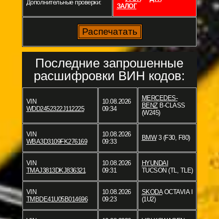
Дополнительные проверки:
ЗАЛОГ
Последние запрошенные
расшифровки ВИН кодов:
MERCEDES-
VIN
10.08.2026
BENZ
B-CLASS
WDD2452322J112225
09:34
(W245)
VIN
10.08.2026
BMW
3 (F30, F80)
WBA3D3109FK276169
09:33
VIN
10.08.2026
HYUNDAI
TMAJ3813DKJ836321
09:31
TUCSON (TL, TLE)
VIN
10.08.2026
SKODA
OCTAVIA I
TMBDE41U05B014696
09:23
(1U2)