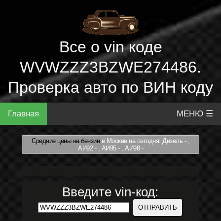
Все о vin коде
WVWZZZ3BZWE274486.
Проверка авто по ВИН коду
Главная
МЕНЮ ☰
Средние цены на бензин
в Москве на сегодня: Дизель - ,
АИ92 - , АИ95 - , АИ98 -
Введите vin-код: