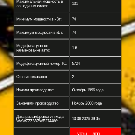
Максимальная мощность в
101
лошадиных силах:
Минимум мощности в кВт:
74
Максимум мощности в кВт:
74
Модификационное
1.6
наименование авто:
Модификационный номер ТС:
5724
Сколько клапанов:
2
Начали производство:
Октябрь 1996 года
Закончили производство:
Ноябрь 2000 года
Дата расшифровки vin кода
10.08.2026 09:35
WVWZZZ3BZWE274486:
УГОН
ДТП