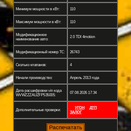
Минимум мощности в кВт:
110
Максимум мощности в кВт:
110
Модификационное
2.0 TDI 4motion
наименование авто:
Модификационный номер ТС:
26743
Сколько клапанов:
4
Начали производство:
Апрель 2013 года
Дата расшифровки vin кода
07.08.2026 17:34
WVWZZZAUZFP535005:
УГОН
ДТП
Дополнительные проверки:
ЗАЛОГ