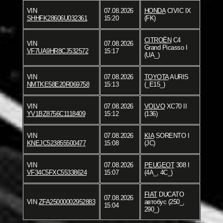
VIN
07.08.2026
HONDA
CIVIC IX
SHHFK28606U032361
15:20
(FK)
CITROËN
C4
VIN
07.08.2026
Grand Picasso I
VF7UA9HR8CJ532572
15:17
(UA_)
VIN
07.08.2026
TOYOTA
AURIS
NMTKE58E20R069758
15:13
(_E15_)
VIN
07.08.2026
VOLVO
XC70 II
YV1BZ8756C1118409
15:12
(136)
VIN
07.08.2026
KIA
SORENTO I
KNEJC523855500477
15:08
(JC)
VIN
07.08.2026
PEUGEOT
308 I
VF34C5FXC55338624
15:07
(4A_, 4C_)
FIAT
DUCATO
07.08.2026
VIN
ZFA25000002952883
автобус (250_,
15:04
290_)