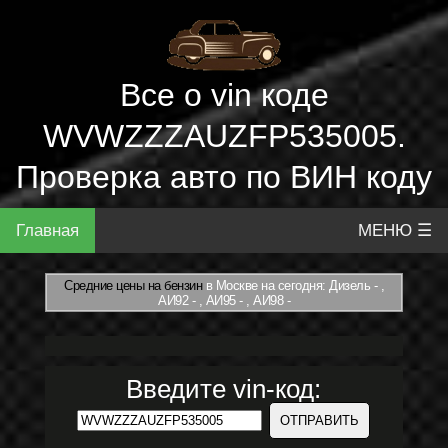
Все о vin коде
WVWZZZAUZFP535005.
Проверка авто по ВИН коду
Главная
МЕНЮ ☰
Средние цены на бензин
в Москве на сегодня: Дизель - ,
АИ92 - , АИ95 - , АИ98 -
Введите vin-код: