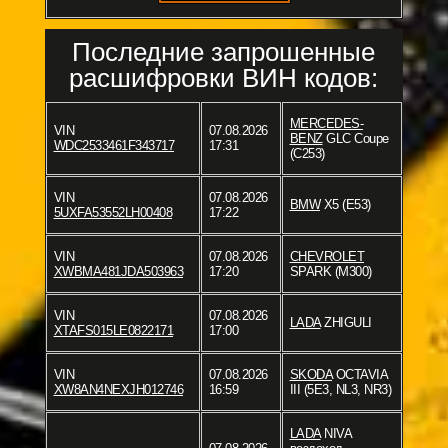
Последние запрошенные
расшифровки ВИН кодов:
MERCEDES-
VIN
07.08.2026
BENZ
GLC Coupe
WDC2533461F343717
17:31
(C253)
VIN
07.08.2026
BMW
X5 (E53)
5UXFA53552LH00408
17:22
VIN
07.08.2026
CHEVROLET
XWBMA481JDA503963
17:20
SPARK (M300)
VIN
07.08.2026
LADA
ZHIGULI
XTAFS015LE0822171
17:00
VIN
07.08.2026
SKODA
OCTAVIA
XW8AN4NEXJH012746
16:59
III (5E3, NL3, NR3)
LADA
NIVA