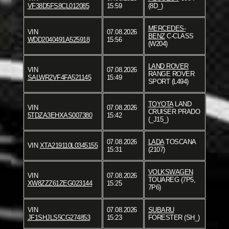
VF38D5FS8CL012085
15:59
(8D_)
MERCEDES-
VIN
07.08.2026
BENZ
C-CLASS
WDD2040491A525918
15:56
(W204)
LAND ROVER
VIN
07.08.2026
RANGE ROVER
SALWR2VF4FA521145
15:49
SPORT (L494)
TOYOTA
LAND
VIN
07.08.2026
CRUISER PRADO
5TDZA3EHXAS007380
15:42
(_J15_)
07.08.2026
LADA
TOSCANA
VIN
XTA219110L0345155
15:31
(2107)
VOLKSWAGEN
VIN
07.08.2026
TOUAREG (7P5,
XW8ZZZ61ZEG023144
15:25
7P6)
VIN
07.08.2026
SUBARU
JF1SHJLS5CG274853
15:23
FORESTER (SH_)