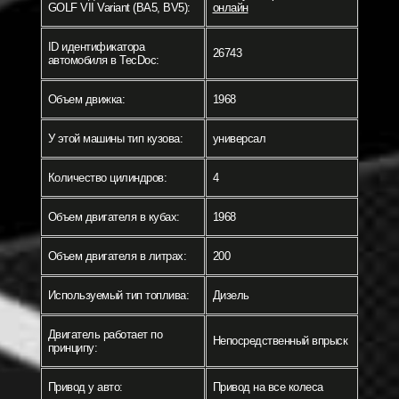
GOLF VII Variant (BA5, BV5):
онлайн
ID идентификатора
26743
автомобиля в TecDoc:
Объем движка:
1968
У этой машины тип кузова:
универсал
Количество цилиндров:
4
Объем двигателя в кубах:
1968
Объем двигателя в литрах:
200
Используемый тип топлива:
Дизель
Двигатель работает по
Непосредственный впрыск
принципу:
Привод у авто:
Привод на все колеса