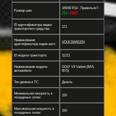
185/60 R14 - Правильно? -
Размер шин:
Да
Нет
-
ID идентификатора марки
121
транспортного средства:
Наименование
VOLKSWAGEN
идентификатора марки авто:
ID модели транспорта:
11221
Наименование модели
GOLF VII Variant (BA5,
автомобиля:
BV5)
Тип движка в ТС:
Дизель
Минимальная мощность в
150
лошадиных силах:
Максимальная мощность в
150
лошадиных силах: