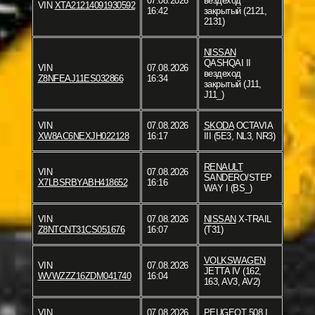
07.08.2026
вездеход
VIN
XTA21214091930592
16:42
закрытый (2121,
2131)
NISSAN
QASHQAI II
VIN
07.08.2026
вездеход
Z8NFEAJ11ES032866
16:34
закрытый (J11,
J11_)
VIN
07.08.2026
SKODA
OCTAVIA
XW8AC6NEXJH022128
16:17
III (5E3, NL3, NR3)
RENAULT
VIN
07.08.2026
SANDERO/STEP
X7LBSRBYABH418652
16:16
WAY I (BS_)
VIN
07.08.2026
NISSAN
X-TRAIL
Z8NTCNT31CS051676
16:07
(T31)
VOLKSWAGEN
VIN
07.08.2026
JETTA IV (162,
WVWZZZ16ZDM041740
16:04
163, AV3, AV2)
VIN
07.08.2026
PEUGEOT
508 I