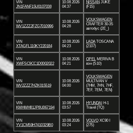
VIN
10.08.2026
NISSAN
JUKE
JN1FANF15U0107038
04:37
(F15)
VOLKSWAGEN
VIN
10.08.2026
CRAFTER 30-35
WV1ZZZ2FZG7010996
04:28
автобус (2E_)
VIN
10.08.2026
LADA
TOSCANA
XTAGFL110KY220184
04:23
(2107)
VIN
10.08.2026
OPEL
MERIVA B
XWFSC9CC1D0002022
04:21
вэн (S10)
VOLKSWAGEN
VIN
10.08.2026
MULTIVAN V
WV2ZZZ7HZK015519
04:00
(7HM, 7HN, 7HF,
7EF, 7EM, 7EN)
VIN
10.08.2026
HYUNDAI
H-1
KMHWH81JP8U067194
03:57
Travel (TQ)
VIN
10.08.2026
VOLVO
XC90 I
YV1CM59H7410329B0
03:24
(275)