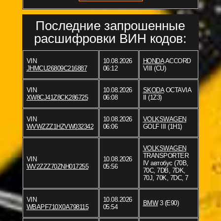
Последние запрошенные
расшифровки ВИН кодов:
VIN
10.08.2026
HONDA
ACCORD
JHMCU26809C216887
06:12
VIII (CU)
VIN
10.08.2026
SKODA
OCTAVIA
XW8CJ41Z8CK286725
06:08
II (1Z3)
VIN
10.08.2026
VOLKSWAGEN
WVWZZZ1HZVW032342
06:06
GOLF III (1H1)
VOLKSWAGEN
TRANSPORTER
VIN
10.08.2026
IV автобус (70B,
WV2ZZZ70ZNH017255
05:56
70C, 7DB, 7DK,
70J, 70K, 7DC, 7
VIN
10.08.2026
BMW
3 (E90)
WBAPF710X0A798115
05:54