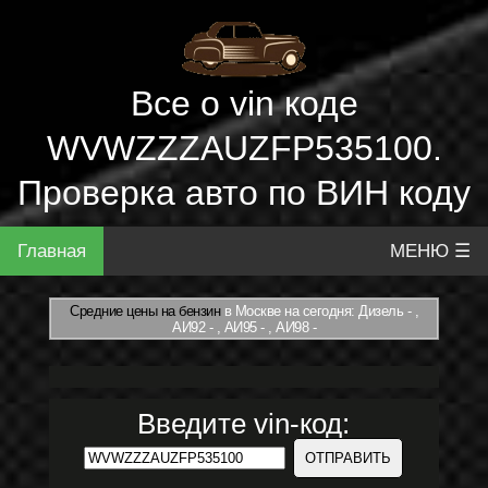
Все о vin коде
WVWZZZAUZFP535100.
Проверка авто по ВИН коду
Главная
МЕНЮ ☰
Средние цены на бензин
в Москве на сегодня: Дизель - ,
АИ92 - , АИ95 - , АИ98 -
Введите vin-код: