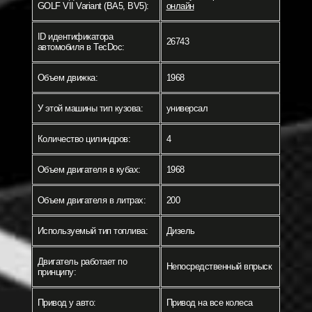
GOLF VII Variant (BA5, BV5):
онлайн
ID идентификатора
26743
автомобиля в TecDoc:
Объем движка:
1968
У этой машины тип кузова:
универсал
Количество цилиндров:
4
Объем двигателя в кубах:
1968
Объем двигателя в литрах:
200
Используемый тип топлива:
Дизель
Двигатель работает по
Непосредственный впрыск
принципу:
Привод у авто:
Привод на все колеса