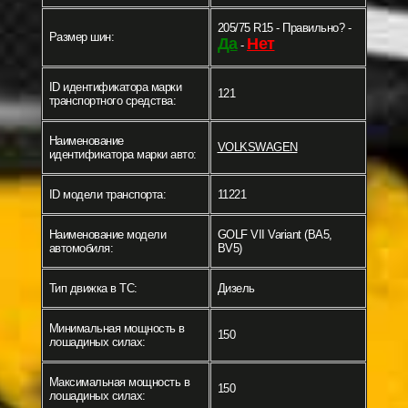
205/75 R15 - Правильно? -
Размер шин:
Да
Нет
-
ID идентификатора марки
121
транспортного средства:
Наименование
VOLKSWAGEN
идентификатора марки авто:
ID модели транспорта:
11221
Наименование модели
GOLF VII Variant (BA5,
автомобиля:
BV5)
Тип движка в ТС:
Дизель
Минимальная мощность в
150
лошадиных силах:
Максимальная мощность в
150
лошадиных силах: