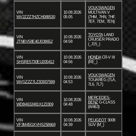
VOLKSWAGEN
VIN
10.08.2026
MULTIVAN V
WV2ZZZ7HZCH089530
05:05
(7HM, 7HN, 7HF,
7EF, 7EM, 7EN)
TOYOTA
LAND
VIN
10.08.2026
CRUISER PRADO
JTNBV58E40J038652
04:58
(_J15_)
VIN
10.08.2026
HONDA
CR-V III
SHSRE5730EU200412
04:56
(RE_)
VOLKSWAGEN
VIN
10.08.2026
TOUAREG (7LA,
WVGZZZ7LZ3D007599
04:53
7L6, 7L7)
MERCEDES-
VIN
10.08.2026
BENZ
G-CLASS
WDB4632481X123309
04:48
(W463)
VIN
10.08.2026
PEUGEOT
3008
VF3M45GXVHS258668
04:39
SUV (M_)