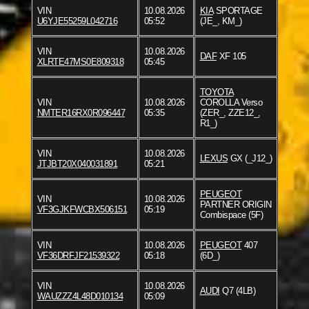
VIN
10.08.2026
KIA
SPORTAGE
U6YJE55259L042716
05:52
(JE_, KM_)
VIN
10.08.2026
DAF
XF 105
XLRTE47MS0E809318
05:45
TOYOTA
VIN
10.08.2026
COROLLA Verso
NMTER16RX0R096447
05:35
(ZER_, ZZE12_,
R1_)
VIN
10.08.2026
LEXUS
GX (_J12_)
JTJBT20X040031891
05:21
PEUGEOT
VIN
10.08.2026
PARTNER ORIGIN
VF3GJKFWCBX506151
05:19
Combispace (5F)
VIN
10.08.2026
PEUGEOT
407
VF36DRFJF21539322
05:18
(6D_)
VIN
10.08.2026
AUDI
Q7 (4LB)
WAUZZZ4L48D010134
05:09