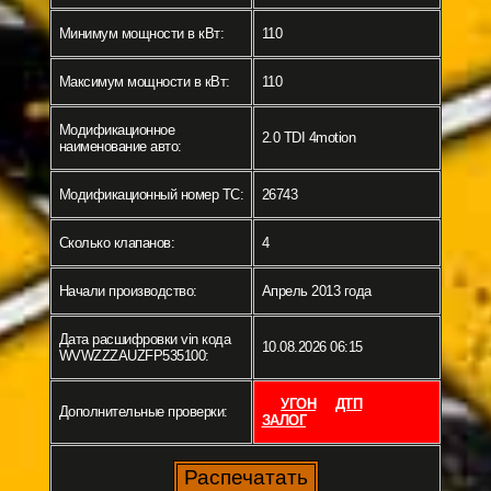
Минимум мощности в кВт:
110
Максимум мощности в кВт:
110
Модификационное
2.0 TDI 4motion
наименование авто:
Модификационный номер ТС:
26743
Сколько клапанов:
4
Начали производство:
Апрель 2013 года
Дата расшифровки vin кода
10.08.2026 06:15
WVWZZZAUZFP535100:
УГОН
ДТП
Дополнительные проверки:
ЗАЛОГ