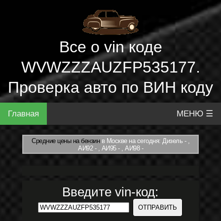
Все о vin коде
WVWZZZAUZFP535177.
Проверка авто по ВИН коду
Главная
МЕНЮ ☰
Средние цены на бензин
в Москве на сегодня: Дизель - ,
АИ92 - , АИ95 - , АИ98 -
Введите vin-код: