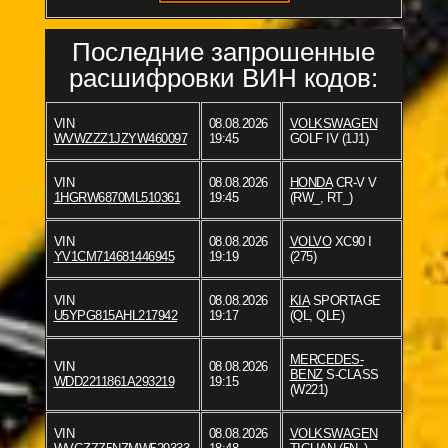
Последние запрошенные
расшифровки ВИН кодов:
VIN
08.08.2026
VOLKSWAGEN
WVWZZZ1JZYW460097
19:45
GOLF IV (1J1)
VIN
08.08.2026
HONDA
CR-V V
1HGRW6870ML510361
19:45
(RW_, RT_)
VIN
08.08.2026
VOLVO
XC90 I
YV1CM714681446945
19:19
(275)
VIN
08.08.2026
KIA
SPORTAGE
U5YPG815AHL217942
19:17
(QL, QLE)
MERCEDES-
VIN
08.08.2026
BENZ
S-CLASS
WDD2211861A293219
19:15
(W221)
VIN
08.08.2026
VOLKSWAGEN