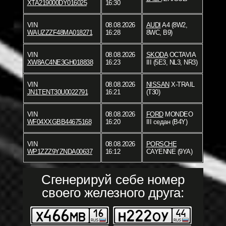
XTA219000DY016025
16:30
VIN
08.08.2026
AUDI
A4 (8W2,
WAUZZZF48MA018271
16:28
8WC, B9)
VIN
08.08.2026
SKODA
OCTAVIA
XW8AC4NE3GH018838
16:23
III (5E3, NL3, NR3)
VIN
08.08.2026
NISSAN
X-TRAIL
JN1TENT30U0022791
16:21
(T30)
VIN
08.08.2026
FORD
MONDEO
WF04XXGBB44675168
16:20
III седан (B4Y)
VIN
08.08.2026
PORSCHE
WP1ZZZ9YZNDA00637
16:12
CAYENNE (9YA)
Сгенерируй себе номер
своего железного друга: