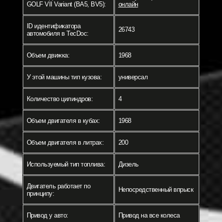
GOLF VII Variant (BA5, BV5):
онлайн
ID идентификатора
26743
автомобиля в TecDoc:
Объем движка:
1968
У этой машины тип кузова:
универсал
Количество цилиндров:
4
Объем двигателя в кубах:
1968
Объем двигателя в литрах:
200
Используемый тип топлива:
Дизель
Двигатель работает по
Непосредственный впрыск
принципу:
Привод у авто:
Привод на все колеса