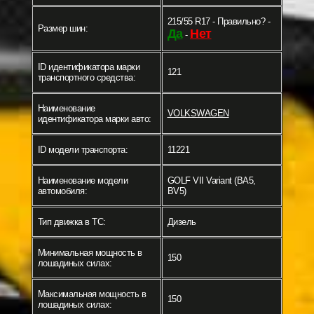
215/55 R17 - Правильно? -
Размер шин:
Да
Нет
-
ID идентификатора марки
121
транспортного средства:
Наименование
VOLKSWAGEN
идентификатора марки авто:
ID модели транспорта:
11221
Наименование модели
GOLF VII Variant (BA5,
автомобиля:
BV5)
Тип движка в ТС:
Дизель
Минимальная мощность в
150
лошадиных силах:
Максимальная мощность в
150
лошадиных силах: