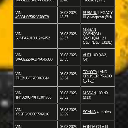
WVGZZZ5NZMW529333
18:48
TIGUAN (5N_)
VIN
08.08.2026
SUBARU
LEGACY
4S3BH665826678678
18:37
III универсал (BH)
NISSAN
VIN
08.08.2026
QASHQAI /
SJNFAAJ10U1249452
18:37
QASHQAI +2 I
(J10, NJ10, JJ10E)
VIN
08.08.2026
AUDI
100 (4A2,
WAUZZZ4AZPN045308
18:35
C4)
TOYOTA
LAND
VIN
08.08.2026
CRUISER PRADO
JTEBU3FJ705060614
18:34
(_J15_)
VIN
08.08.2026
NISSAN
100 NX
1N4BZ0CPXHC304766
18:32
(B13)
VIN
08.08.2026
SCANIA
4 - series
YS2P6X40005599116
18:29
VIN
08.08.2026
HONDA
CR-V III