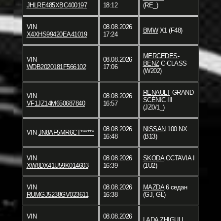
JHLRE485XBC400197
18:12
(RE_)
VIN
08.08.2026
BMW
X1 (F48)
X4XHS99420EA41019
17:24
MERCEDES-
VIN
08.08.2026
BENZ
C-CLASS
WDB2020181F566102
17:06
(W202)
RENAULT
GRAND
VIN
08.08.2026
SCÉNIC III
VF1JZ14M650687840
16:57
(JZ0/1_)
08.08.2026
NISSAN
100 NX
VIN
JN8AF5MR6CT******
16:48
(B13)
VIN
08.08.2026
SKODA
OCTAVIA I
XW8DX41U59K014603
16:39
(1U2)
VIN
08.08.2026
MAZDA
6 седан
RUMGJ5238GV023611
16:38
(GJ, GL)
VIN
08.08.2026
LADA
ZHIGULI