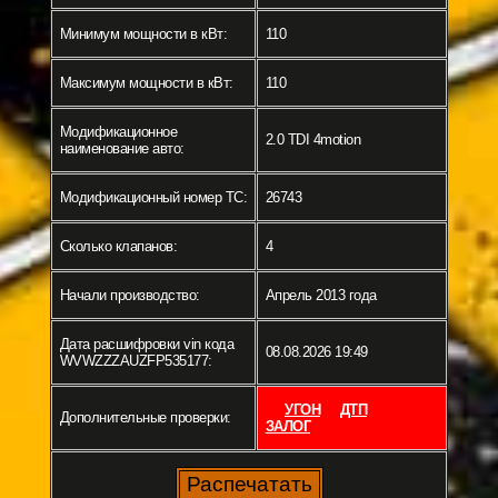
Минимум мощности в кВт:
110
Максимум мощности в кВт:
110
Модификационное
2.0 TDI 4motion
наименование авто:
Модификационный номер ТС:
26743
Сколько клапанов:
4
Начали производство:
Апрель 2013 года
Дата расшифровки vin кода
08.08.2026 19:49
WVWZZZAUZFP535177:
УГОН
ДТП
Дополнительные проверки:
ЗАЛОГ