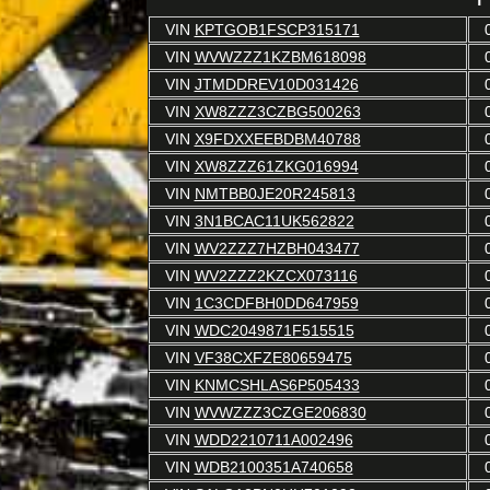
VIN
KPTGOB1FSCP315171
VIN
WVWZZZ1KZBM618098
VIN
JTMDDREV10D031426
VIN
XW8ZZZ3CZBG500263
VIN
X9FDXXEEBDBM40788
VIN
XW8ZZZ61ZKG016994
VIN
NMTBB0JE20R245813
VIN
3N1BCAC11UK562822
VIN
WV2ZZZ7HZBH043477
VIN
WV2ZZZ2KZCX073116
VIN
1C3CDFBH0DD647959
VIN
WDC2049871F515515
VIN
VF38CXFZE80659475
VIN
KNMCSHLAS6P505433
VIN
WVWZZZ3CZGE206830
VIN
WDD2210711A002496
VIN
WDB2100351A740658