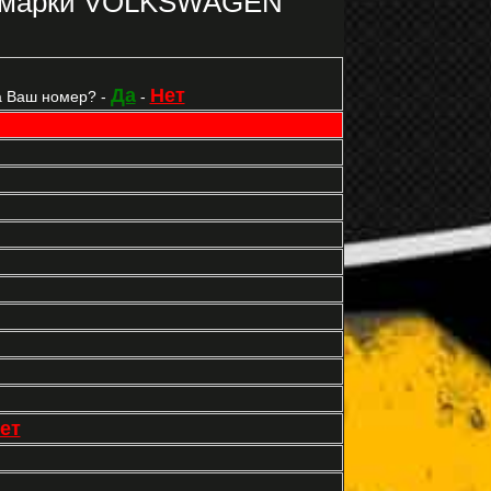
2 марки VOLKSWAGEN
Да
Нет
а Ваш номер? -
-
ет