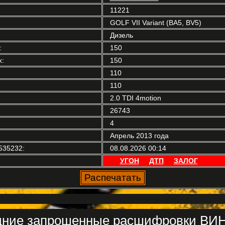
11221
GOLF VII Variant (BA5, BV5)
Дизель
:
150
:
150
110
110
2.0 TDI 4motion
26743
4
Апрель 2013 года
535232:
08.08.2026 00:14
УГОН
ДТП
ЗАЛОГ
ние запрошенные расшифровки ВИН