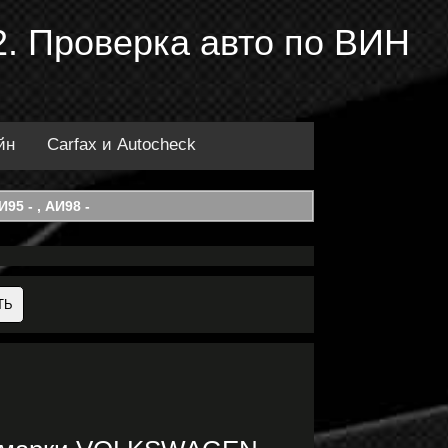
. Проверка авто по ВИН
йн
Carfax и Autocheck
95 - , АИ98 -