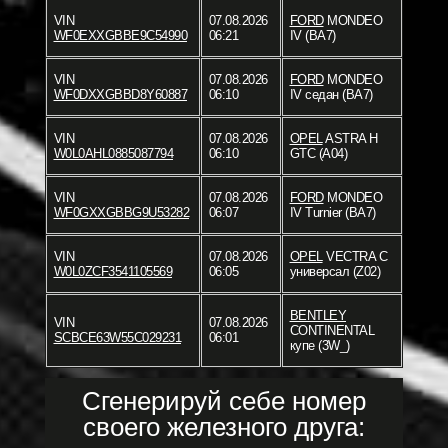
VIN
07.08.2026
FORD
MONDEO
WF0EXXGBBE9C54990
06:21
IV (BA7)
VIN
07.08.2026
FORD
MONDEO
WF0DXXGBBD8Y60887
06:10
IV седан (BA7)
VIN
07.08.2026
OPEL
ASTRA H
W0L0AHL0885087794
06:10
GTC (A04)
VIN
07.08.2026
FORD
MONDEO
WF0GXXGBBG9U53282
06:07
IV Turnier (BA7)
VIN
07.08.2026
OPEL
VECTRA C
W0L0ZCF3541105569
06:05
универсал (Z02)
BENTLEY
VIN
07.08.2026
CONTINENTAL
SCBCE63W55C029231
06:01
купе (3W_)
Сгенерируй себе номер
своего железного друга: