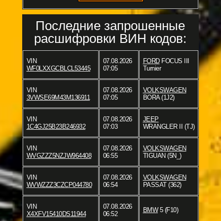
Последние запрошенные
расшифровки ВИН кодов:
VIN
07.08.2026
FORD
FOCUS III
WF0LXXGCBLCL53445
07:05
Turnier
VIN
07.08.2026
VOLKSWAGEN
3VWSE69M43M136911
07:05
BORA (1J2)
VIN
07.08.2026
JEEP
1C4GJ25B23B246932
07:03
WRANGLER II (TJ)
VIN
07.08.2026
VOLKSWAGEN
WVGZZZ5NZJW964408
06:55
TIGUAN (5N_)
VIN
07.08.2026
VOLKSWAGEN
WVWZZZ3CZCP044780
06:54
PASSAT (362)
VIN
07.08.2026
BMW
5 (F10)
X4XFV15410DS11944
06:52