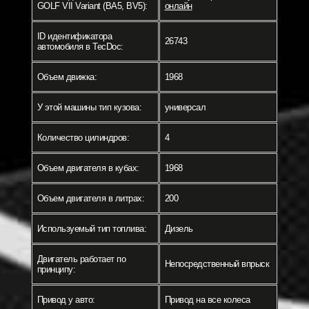
GOLF VII Variant (BA5, BV5):
онлайн
ID идентификатора
26743
автомобиля в TecDoc:
Объем движка:
1968
У этой машины тип кузова:
универсал
Количество цилиндров:
4
Объем двигателя в кубах:
1968
Объем двигателя в литрах:
200
Используемый тип топлива:
Дизель
Двигатель работает по
Непосредственный впрыск
принципу:
Привод у авто:
Привод на все колеса