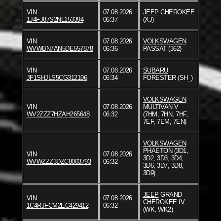
VIN
07.08.2026
JEEP
CHEROKEE
1J4FJ87S2NL153394
06:37
(XJ)
VIN
07.08.2026
VOLKSWAGEN
WVWBN7AN5DE557878
06:36
PASSAT (362)
VIN
07.08.2026
SUBARU
JF1SHJLS5CG312106
06:34
FORESTER (SH_)
VOLKSWAGEN
VIN
07.08.2026
MULTIVAN V
WV2ZZZ7HZAH265648
06:32
(7HM, 7HN, 7HF,
7EF, 7EM, 7EN)
VOLKSWAGEN
PHAETON (3D1,
VIN
07.08.2026
3D2, 3D3, 3D4,
WVWZZZ3DZC8003793
06:32
3D6, 3D7, 3D8,
3D9)
JEEP
GRAND
VIN
07.08.2026
CHEROKEE IV
1C4RJFCM2EC429412
06:32
(WK, WK2)