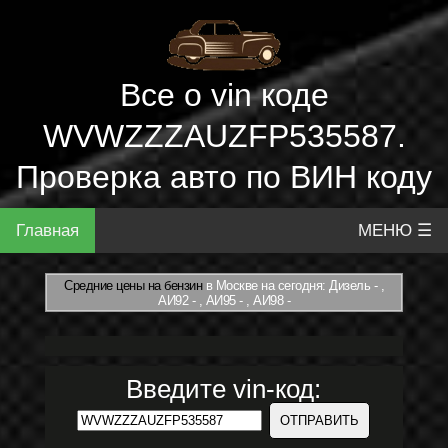
Все о vin коде
WVWZZZAUZFP535587.
Проверка авто по ВИН коду
Главная
МЕНЮ ☰
Средние цены на бензин
в Москве на сегодня: Дизель - ,
АИ92 - , АИ95 - , АИ98 -
Введите vin-код: