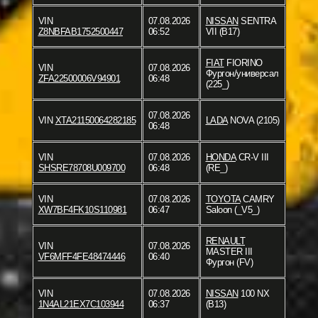
VIN
07.08.2026
NISSAN
SENTRA
Z8NBFAB1752500447
06:52
VII (B17)
FIAT
FIORINO
VIN
07.08.2026
Фургон/универсал
ZFA22500006V94901
06:48
(225_)
07.08.2026
VIN
XTA21150064282185
LADA
NOVA (2105)
06:48
VIN
07.08.2026
HONDA
CR-V III
SHSRE78708U009700
06:48
(RE_)
VIN
07.08.2026
TOYOTA
CAMRY
XW7BF4FK10S110981
06:47
Saloon (_V5_)
RENAULT
VIN
07.08.2026
MASTER III
VF6MFF4FE48474446
06:40
Фургон (FV)
VIN
07.08.2026
NISSAN
100 NX
1N4AL21EX7C103944
06:37
(B13)