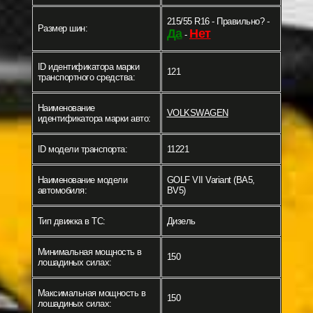
215/55 R16 - Правильно? -
Размер шин:
Да
Нет
-
ID идентификатора марки
121
транспортного средства:
Наименование
VOLKSWAGEN
идентификатора марки авто:
ID модели транспорта:
11221
Наименование модели
GOLF VII Variant (BA5,
автомобиля:
BV5)
Тип движка в ТС:
Дизель
Минимальная мощность в
150
лошадиных силах:
Максимальная мощность в
150
лошадиных силах: