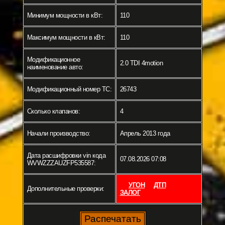
Минимум мощности в кВт:
110
Максимум мощности в кВт:
110
Модификационное
2.0 TDI 4motion
наименование авто:
Модификационный номер ТС:
26743
Сколько клапанов:
4
Начали производство:
Апрель 2013 года
Дата расшифровки vin кода
07.08.2026 07:08
WVWZZZAUZFP535587:
УГОН
ДТП
Дополнительные проверки:
ЗАЛОГ