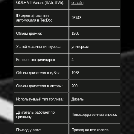
GOLF VII Variant (BA5, BV5):
онлайн
ID идентификатора
26743
автомобиля в TecDoc:
Объем движка:
1968
У этой машины тип кузова:
универсал
Количество цилиндров:
4
Объем двигателя в кубах:
1968
Объем двигателя в литрах:
200
Используемый тип топлива:
Дизель
Двигатель работает по
Непосредственный впрыск
принципу:
Привод у авто:
Привод на все колеса