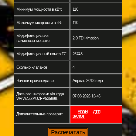
Минимум мощности в кВт:
110
Максимум мощности в кВт:
110
Модификационное
2.0 TDI 4motion
наименование авто:
Модификационный номер ТС:
26743
Сколько клапанов:
4
Начали производство:
Апрель 2013 года
Дата расшифровки vin кода
07.08.2026 16:45
WVWZZZAUZFP535998:
УГОН
ДТП
Дополнительные проверки:
ЗАЛОГ