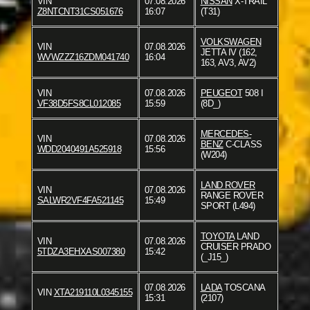
VIN
07.08.2026
NISSAN
X-TRAIL
Z8NTCNT31CS051676
16:07
(T31)
VOLKSWAGEN
VIN
07.08.2026
JETTA IV (162,
WVWZZZ16ZDM041740
16:04
163, AV3, AV2)
VIN
07.08.2026
PEUGEOT
508 I
VF38D5FS8CL012085
15:59
(8D_)
MERCEDES-
VIN
07.08.2026
BENZ
C-CLASS
WDD2040491A525918
15:56
(W204)
LAND ROVER
VIN
07.08.2026
RANGE ROVER
SALWR2VF4FA521145
15:49
SPORT (L494)
TOYOTA
LAND
VIN
07.08.2026
CRUISER PRADO
5TDZA3EHXAS007380
15:42
(_J15_)
07.08.2026
LADA
TOSCANA
VIN
XTA219110L0345155
15:31
(2107)