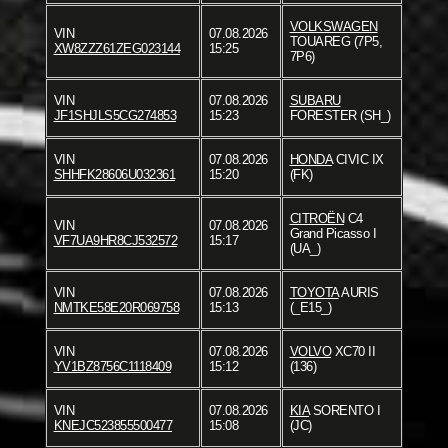
VOLKSWAGEN
VIN
07.08.2026
TOUAREG (7P5,
XW8ZZZ61ZEG023144
15:25
7P6)
VIN
07.08.2026
SUBARU
JF1SHJLS5CG274853
15:23
FORESTER (SH_)
VIN
07.08.2026
HONDA
CIVIC IX
SHHFK28606U032361
15:20
(FK)
CITROËN
C4
VIN
07.08.2026
Grand Picasso I
VF7UA9HR8CJ532572
15:17
(UA_)
VIN
07.08.2026
TOYOTA
AURIS
NMTKE58E20R069758
15:13
(_E15_)
VIN
07.08.2026
VOLVO
XC70 II
YV1BZ8756C1118409
15:12
(136)
VIN
07.08.2026
KIA
SORENTO I
KNEJC523855500477
15:08
(JC)