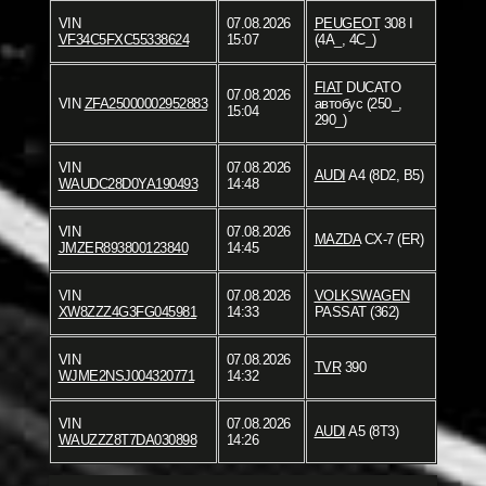
VIN
07.08.2026
PEUGEOT
308 I
VF34C5FXC55338624
15:07
(4A_, 4C_)
FIAT
DUCATO
07.08.2026
VIN
ZFA25000002952883
автобус (250_,
15:04
290_)
VIN
07.08.2026
AUDI
A4 (8D2, B5)
WAUDC28D0YA190493
14:48
VIN
07.08.2026
MAZDA
CX-7 (ER)
JMZER893800123840
14:45
VIN
07.08.2026
VOLKSWAGEN
XW8ZZZ4G3FG045981
14:33
PASSAT (362)
VIN
07.08.2026
TVR
390
WJME2NSJ004320771
14:32
VIN
07.08.2026
AUDI
A5 (8T3)
WAUZZZ8T7DA030898
14:26