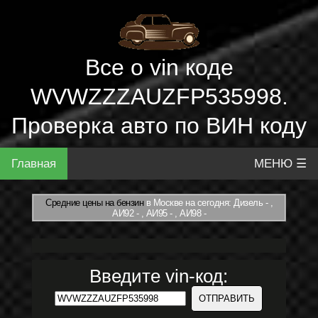
Все о vin коде
WVWZZZAUZFP535998.
Проверка авто по ВИН коду
Главная
МЕНЮ ☰
Средние цены на бензин
в Москве на сегодня: Дизель - ,
АИ92 - , АИ95 - , АИ98 -
Введите vin-код: