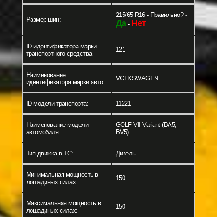
215/65 R16 - Правильно? -
Размер шин:
Да
Нет
-
ID идентификатора марки
121
транспортного средства:
Наименование
VOLKSWAGEN
идентификатора марки авто:
ID модели транспорта:
11221
Наименование модели
GOLF VII Variant (BA5,
автомобиля:
BV5)
Тип движка в ТС:
Дизель
Минимальная мощность в
150
лошадиных силах:
Максимальная мощность в
150
лошадиных силах: