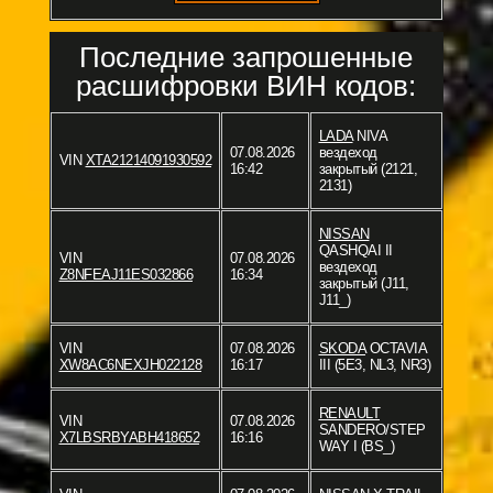
Последние запрошенные
расшифровки ВИН кодов:
LADA
NIVA
07.08.2026
вездеход
VIN
XTA21214091930592
16:42
закрытый (2121,
2131)
NISSAN
QASHQAI II
VIN
07.08.2026
вездеход
Z8NFEAJ11ES032866
16:34
закрытый (J11,
J11_)
VIN
07.08.2026
SKODA
OCTAVIA
XW8AC6NEXJH022128
16:17
III (5E3, NL3, NR3)
RENAULT
VIN
07.08.2026
SANDERO/STEP
X7LBSRBYABH418652
16:16
WAY I (BS_)