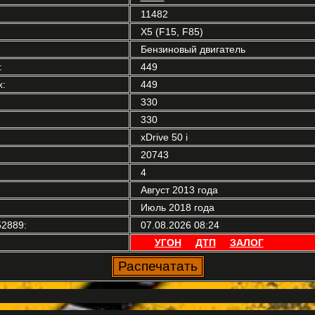
11482
X5 (F15, F85)
Бензиновый двигатель
:
449
:
449
330
330
xDrive 50 i
20743
4
Август 2013 года
Июль 2018 года
2889:
07.08.2026 08:24
УГОН
ДТП
ЗАЛОГ