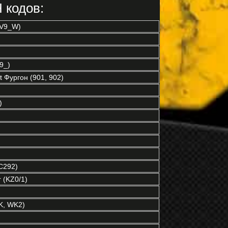
 кодов:
 V9_W)
9_)
 Фургон (901, 902)
)
C292)
 (KZ0/1)
, WK2)