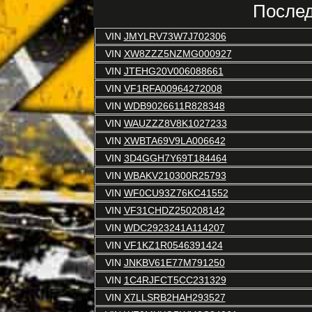
Послед
VIN
JMYLRV73W7J702306
VIN
XW8ZZZ5NZMG000927
VIN
JTEHG20V006088661
VIN
VF1RFA00964272008
VIN
WDB9026611R828348
VIN
WAUZZZ8V8K1027233
VIN
XWBTA69V9LA006642
VIN
3D4GGH7Y69T184464
VIN
WBAKV210300R25793
VIN
WF0CU93Z76KC41552
VIN
VF31CHDZ250208142
VIN
WDC2923241A114207
VIN
VF1KZ1R0546391424
VIN
JNKBV61E77M791250
VIN
1C4RJFCT5CC231329
VIN
X7LLSRB2HAH293527