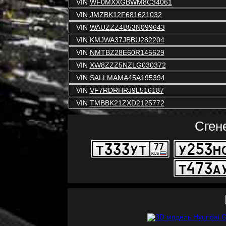
VIN
WF0MXXGBWM8C34061
VIN
JMZBK12F681621032
VIN
WAUZZZ4B53N099643
VIN
KMJWA37JBBU282204
VIN
NMTBZ28E60R145629
VIN
XW8ZZZ5NZLG030372
VIN
SALLMAMA45A195394
VIN
VF7RDRHRJ9L516187
VIN
TMBBK21ZXD2125772
Сген