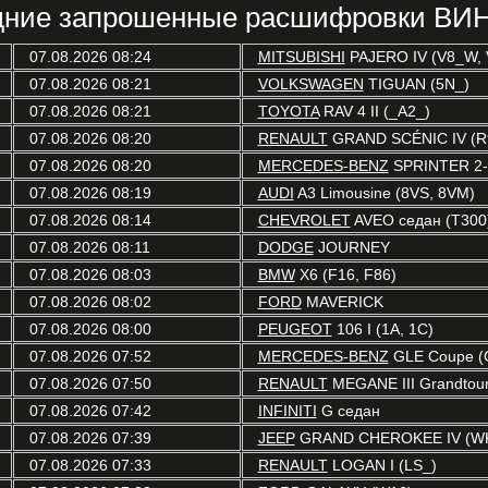
ние запрошенные расшифровки ВИН
07.08.2026 08:24
MITSUBISHI
PAJERO IV (V8_W,
07.08.2026 08:21
VOLKSWAGEN
TIGUAN (5N_)
07.08.2026 08:21
TOYOTA
RAV 4 II (_A2_)
07.08.2026 08:20
RENAULT
GRAND SCÉNIC IV (R
07.08.2026 08:20
MERCEDES-BENZ
SPRINTER 2-t
07.08.2026 08:19
AUDI
A3 Limousine (8VS, 8VM)
07.08.2026 08:14
CHEVROLET
AVEO седан (T300
07.08.2026 08:11
DODGE
JOURNEY
07.08.2026 08:03
BMW
X6 (F16, F86)
07.08.2026 08:02
FORD
MAVERICK
07.08.2026 08:00
PEUGEOT
106 I (1A, 1C)
07.08.2026 07:52
MERCEDES-BENZ
GLE Coupe (
07.08.2026 07:50
RENAULT
MEGANE III Grandtour
07.08.2026 07:42
INFINITI
G седан
07.08.2026 07:39
JEEP
GRAND CHEROKEE IV (WK
07.08.2026 07:33
RENAULT
LOGAN I (LS_)