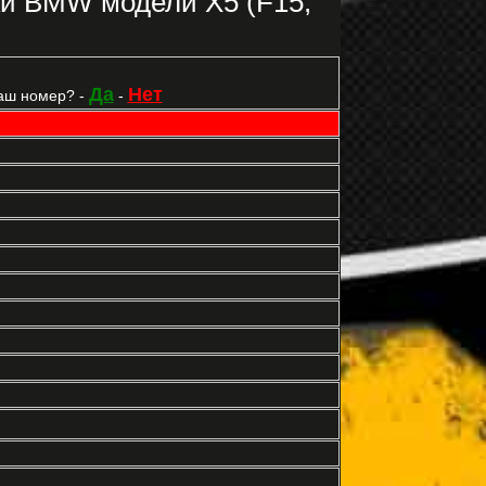
ки BMW модели X5 (F15,
Да
Нет
аш номер? -
-