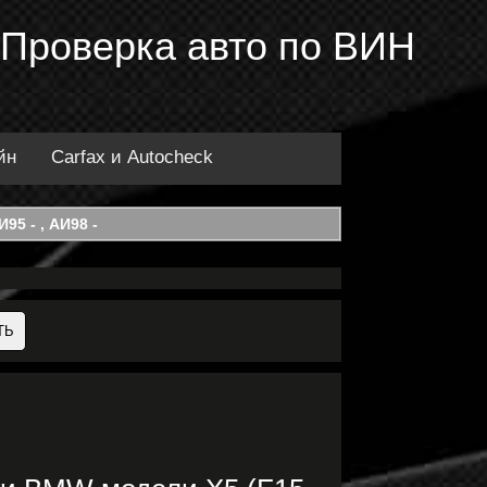
 Проверка авто по ВИН
йн
Carfax и Autocheck
95 - , АИ98 -