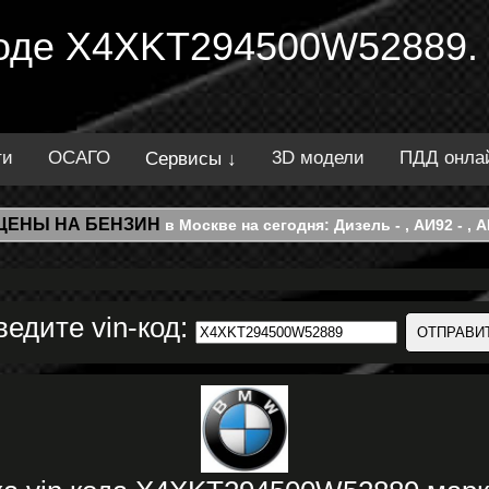
 коде X4XKT294500W52889.
ти
ОСАГО
3D модели
ПДД онла
Сервисы ↓
ЦЕНЫ НА БЕНЗИН
в Москве на сегодня: Дизель - , АИ92 - , АИ
ведите vin-код: