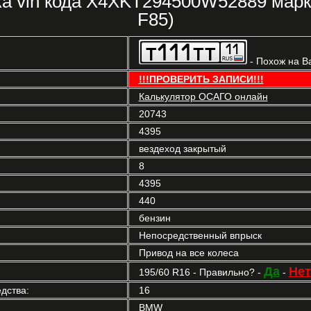
а vin кода X4XKT294500W52889 мар
F85)
- Похож на В
!!!ПРОВЕРИТЬ ЗАПИСИ!!!
Калькулятор ОСАГО онлайн
20743
4395
вездеход закрытый
8
4395
440
бензин
Непосредственный впрыск
Привод на все колеса
Да
Нет
195/60 R16 - Правильно? -
-
дства:
16
BMW