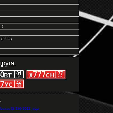
_)
 (L322)
руга:
: