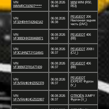
VIN
06.08.2026
MINI
MINI (R50,
WMWRC31050T******
06:40
R53)
PEUGEOT
206
VIN
06.08.2026
Наклонная задняя
VF32HRHYF42942142
06:38
часть (2A/C)
VIN
06.08.2026
PEUGEOT
406
VF38BDHXE80468871
06:37
(8B)
VIN
06.08.2026
PEUGEOT
2008 I
VF3CUHNZTJY114641
06:37
(CU_)
VIN
06.08.2026
PEUGEOT
406
VF38B6FZF81477439
06:37
(8B)
PEUGEOT
VIN
06.08.2026
EXPERT Фургон
VF3VFAHKHHZ052378
06:37
(V_)
VIN
06.08.2026
CITROËN
JUMPY
VF7VFAHKHGZ022807
06:37
Фургон (V_)