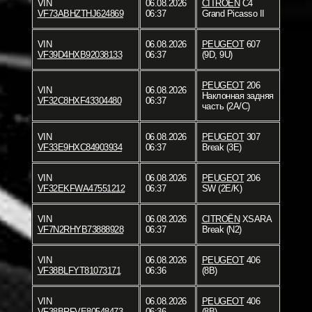
VIN
06.08.2026
CITROËN
C4
VF73ABHZTHJ624869
06:37
Grand Picasso II
VIN
06.08.2026
PEUGEOT
607
VF39D4HXB92038133
06:37
(9D, 9U)
PEUGEOT
206
VIN
06.08.2026
Наклонная задняя
VF32C8HXF43304480
06:37
часть (2A/C)
VIN
06.08.2026
PEUGEOT
307
VF33E9HXC84903934
06:37
Break (3E)
VIN
06.08.2026
PEUGEOT
206
VF32EKFWA47551212
06:37
SW (2E/K)
VIN
06.08.2026
CITROËN
XSARA
VF7N2RHYB73888928
06:37
Break (N2)
VIN
06.08.2026
PEUGEOT
406
VF38BLFYT81073171
06:36
(8B)
VIN
06.08.2026
PEUGEOT
406
VF38BRFVE80548473
06:36
(8B)