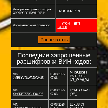
Дата расшифровки vin кода
06.08.2026 07:09
X9PJSG0G1DW110631:
УГОН
ДТП
Дополнительные проверки:
ЗАЛОГ
Последние запрошенные
расшифровки ВИН кодов:
MITSUBISHI
VIN
06.08.2026
PAJERO IV
JMBLYV98WCJ002485
07:06
(V8_W, V9_W)
VIN
06.08.2026
HONDA
CR-V III
SHSRE7870CU004296
07:03
(RE_)
VIN
06.08.2026
LEXUS
CT