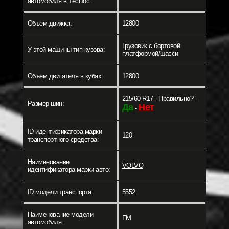
автомобиля в TecDoc:
Объем движка:
12800
Грузовик c бортовой
У этой машины тип кузова:
платформой/шасси
Объем двигателя в кубах:
12800
215/60 R17 - Правильно? -
Размер шин:
Да
Нет
-
ID идентификатора марки
120
транспортного средства:
Наименование
VOLVO
идентификатора марки авто:
ID модели транспорта:
5552
Наименование модели
FM
автомобиля: