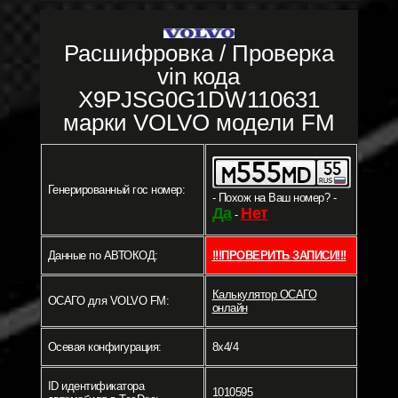
Расшифровка / Проверка
vin кода
X9PJSG0G1DW110631
марки VOLVO модели FM
Генерированный гос номер:
- Похож на Ваш номер? -
Да
Нет
-
Данные по АВТОКОД:
!!!ПРОВЕРИТЬ ЗАПИСИ!!!
Калькулятор ОСАГО
ОСАГО для VOLVO FM:
онлайн
Осевая конфигурация:
8x4/4
ID идентификатора
1010595