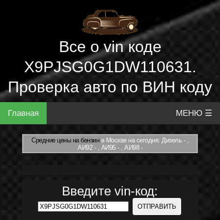
Все о vin коде
X9PJSG0G1DW110631.
Проверка авто по ВИН коду
Главная
МЕНЮ ☰
Средние цены на бензин
в Москве на сегодня: Дизель - ,
АИ92 - , АИ95 - , АИ98 -
Введите vin-код: