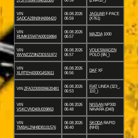
JTJHY00W784018500
06:59
(ZWA10_)
VIN
06.08.2026
JAGUAR
F-PACE
SADCA2BN0HA884420
06:59
(X761)
VIN
06.08.2026
MAZDA
1000
RUMKE5W7A00019894
06:57
VIN
06.08.2026
VOLKSWAGEN
WVWZZZ9NZ3D151972
06:57
POLO (9N_)
VIN
06.08.2026
DAF
XF
XLRTEH4300G453611
06:56
06.08.2026
FIAT
LINEA (323_,
VIN
ZFA32300006620481
06:53
110_)
VIN
06.08.2026
NISSAN
NP300
VSKCVND40U039863
06:48
NAVARA (D40)
VIN
06.08.2026
SKODA
RAPID
TMBAL2NH8DB101576
06:40
(NH3)