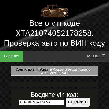
Все о vin коде
XTA21074052178258.
Проверка авто по ВИН коду
Главная
МЕНЮ ☰
Средние цены на бензин
в Москве на сегодня: Дизель - ,
АИ92 - , АИ95 - , АИ98 -
Введите vin-код: