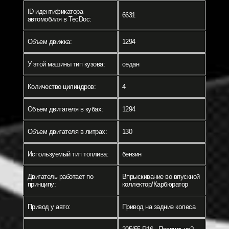
ID идентификатора
6631
автомобиля в TecDoc:
Объем движка:
1294
У этой машины тип кузова:
седан
Количество цилиндров:
4
Объем двигателя в кубах:
1294
Объем двигателя в литрах:
130
Используемый тип топлива:
бензин
Двигатель работает по
Впрыскивание во впускной
принципу:
коллектор/Карбюратор
Привод у авто:
Привод на задние колеса