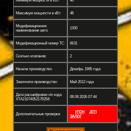
Минимум мощности в кВт:
48
Максимум мощности в кВт:
48
Модификационное
1300
наименование авто:
Модификационный номер ТС:
6631
Сколько клапанов:
2
Начали производство:
Декабрь 1985 года
Закончили производство:
Май 2012 года
Дата расшифровки vin кода
08.08.2026 07:44
XTA21074052178258:
УГОН
ДТП
Дополнительные проверки:
ЗАЛОГ