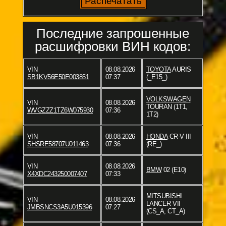
Последние запрошенные
расшифровки ВИН кодов:
VIN
08.08.2026
TOYOTA
AURIS
SB1KV56E50E003851
07:37
(_E15_)
VOLKSWAGEN
VIN
08.08.2026
TOURAN (1T1,
WVGZZZ1TZ6W075930
07:36
1T2)
VIN
08.08.2026
HONDA
CR-V III
SHSRE58707U011463
07:36
(RE_)
VIN
08.08.2026
BMW
02 (E10)
X4XDC243250007407
07:33
MITSUBISHI
VIN
08.08.2026
LANCER VII
JMBSNCS3A5U015396
07:27
(CS_A, CT_A)