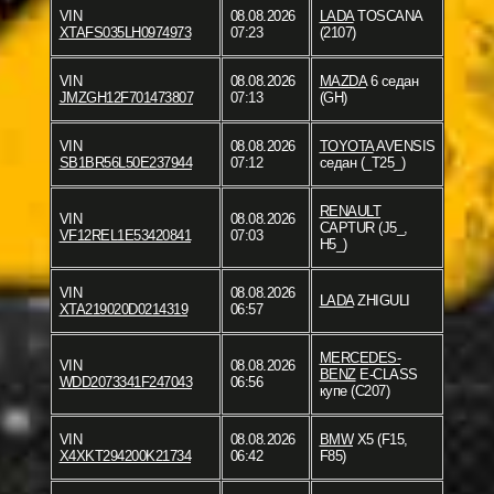
VIN
08.08.2026
LADA
TOSCANA
XTAFS035LH0974973
07:23
(2107)
VIN
08.08.2026
MAZDA
6 седан
JMZGH12F701473807
07:13
(GH)
VIN
08.08.2026
TOYOTA
AVENSIS
SB1BR56L50E237944
07:12
седан (_T25_)
RENAULT
VIN
08.08.2026
CAPTUR (J5_,
VF12REL1E53420841
07:03
H5_)
VIN
08.08.2026
LADA
ZHIGULI
XTA219020D0214319
06:57
MERCEDES-
VIN
08.08.2026
BENZ
E-CLASS
WDD2073341F247043
06:56
купе (C207)
VIN
08.08.2026
BMW
X5 (F15,
X4XKT294200K21734
06:42
F85)