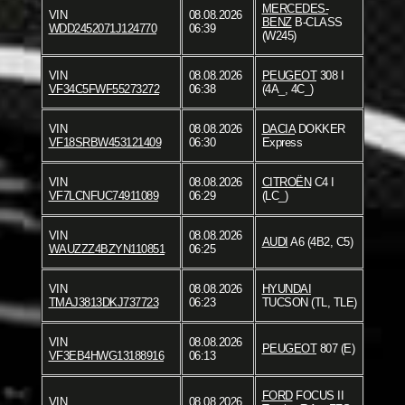
MERCEDES-
VIN
08.08.2026
BENZ
B-CLASS
WDD2452071J124770
06:39
(W245)
VIN
08.08.2026
PEUGEOT
308 I
VF34C5FWF55273272
06:38
(4A_, 4C_)
VIN
08.08.2026
DACIA
DOKKER
VF18SRBW453121409
06:30
Express
VIN
08.08.2026
CITROËN
C4 I
VF7LCNFUC74911089
06:29
(LC_)
VIN
08.08.2026
AUDI
A6 (4B2, C5)
WAUZZZ4BZYN110851
06:25
VIN
08.08.2026
HYUNDAI
TMAJ3813DKJ737723
06:23
TUCSON (TL, TLE)
VIN
08.08.2026
PEUGEOT
807 (E)
VF3EB4HWG13188916
06:13
FORD
FOCUS II
VIN
08.08.2026