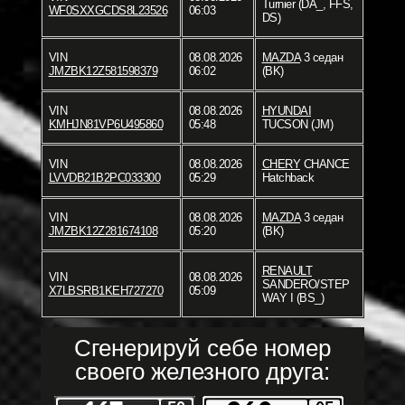
Turnier (DA_, FFS,
WF0SXXGCDS8L23526
06:03
DS)
VIN
08.08.2026
MAZDA
3 седан
JMZBK12Z581598379
06:02
(BK)
VIN
08.08.2026
HYUNDAI
KMHJN81VP6U495860
05:48
TUCSON (JM)
VIN
08.08.2026
CHERY
CHANCE
LVVDB21B2PC033300
05:29
Hatchback
VIN
08.08.2026
MAZDA
3 седан
JMZBK12Z281674108
05:20
(BK)
RENAULT
VIN
08.08.2026
SANDERO/STEP
X7LBSRB1KEH727270
05:09
WAY I (BS_)
Сгенерируй себе номер
своего железного друга: