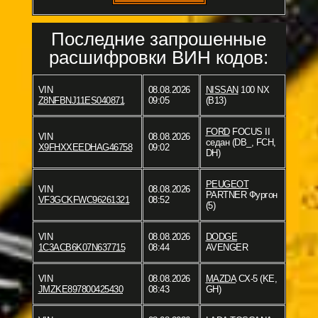
Последние запрошенные
расшифровки ВИН кодов:
VIN
08.08.2026
NISSAN
100 NX
Z8NFBNJ11ES040871
09:05
(B13)
FORD
FOCUS II
VIN
08.08.2026
седан (DB_, FCH,
X9FHXXEEDHAG46758
09:02
DH)
PEUGEOT
VIN
08.08.2026
PARTNER Фургон
VF3GCKFWC96261321
08:52
(5)
VIN
08.08.2026
DODGE
1C3ACB6K07N637715
08:44
AVENGER
VIN
08.08.2026
MAZDA
CX-5 (KE,
JMZKE897800425430
08:43
GH)