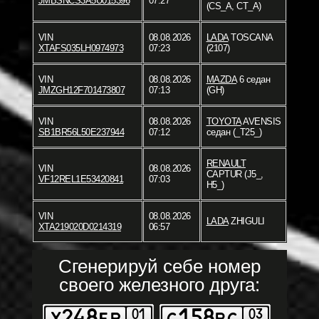
JMBSNCS3A5U015396
07:27
(CS_A, CT_A)
VIN
08.08.2026
LADA
TOSCANA
XTAFS035LH0974973
07:23
(2107)
VIN
08.08.2026
MAZDA
6 седан
JMZGH12F701473807
07:13
(GH)
VIN
08.08.2026
TOYOTA
AVENSIS
SB1BR56L50E237944
07:12
седан (_T25_)
RENAULT
VIN
08.08.2026
CAPTUR (J5_,
VF12REL1E53420841
07:03
H5_)
VIN
08.08.2026
LADA
ZHIGULI
XTA219020D0214319
06:57
Сгенерируй себе номер
своего железного друга: