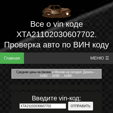
Все о vin коде
XTA21102030607702.
Проверка авто по ВИН коду
Главная
МЕНЮ ☰
Средние цены на бензин
в Москве на сегодня: Дизель - ,
АИ92 - , АИ95 - , АИ98 -
Введите vin-код: