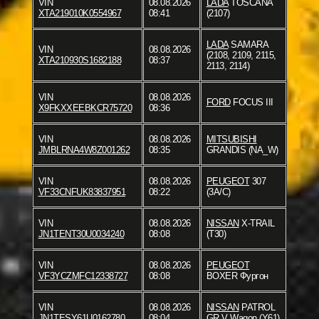
VIN
08.08.2026
LADA
TOSCANA
XTA219010K0554967
08:41
(2107)
LADA
SAMARA
VIN
08.08.2026
(2108, 2109, 2115,
XTA210930S1682188
08:37
2113, 2114)
VIN
08.08.2026
FORD
FOCUS III
X9FKXXEEBKCR75720
08:36
VIN
08.08.2026
MITSUBISHI
JMBLRNA4W8Z001262
08:35
GRANDIS (NA_W)
VIN
08.08.2026
PEUGEOT
307
VF33CNFUK83837951
08:22
(3A/C)
VIN
08.08.2026
NISSAN
X-TRAIL
JN1TENT30U0034240
08:08
(T30)
VIN
08.08.2026
PEUGEOT
VF3YCZMFC12338727
08:08
BOXER Фургон
VIN
08.08.2026
NISSAN
PATROL
JN1TESY61U0162780
08:04
GR V Wagon (Y61)