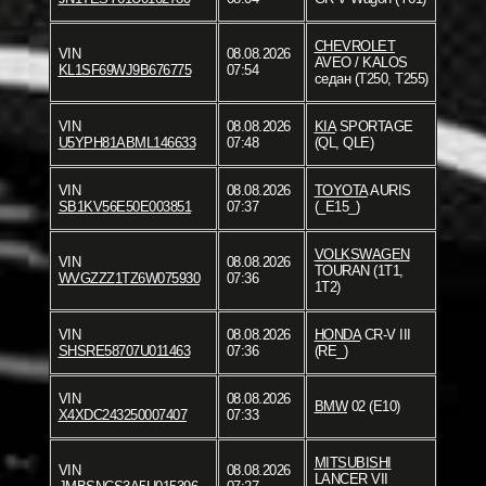
CHEVROLET
VIN
08.08.2026
AVEO / KALOS
KL1SF69WJ9B676775
07:54
седан (T250, T255)
VIN
08.08.2026
KIA
SPORTAGE
U5YPH81ABML146633
07:48
(QL, QLE)
VIN
08.08.2026
TOYOTA
AURIS
SB1KV56E50E003851
07:37
(_E15_)
VOLKSWAGEN
VIN
08.08.2026
TOURAN (1T1,
WVGZZZ1TZ6W075930
07:36
1T2)
VIN
08.08.2026
HONDA
CR-V III
SHSRE58707U011463
07:36
(RE_)
VIN
08.08.2026
BMW
02 (E10)
X4XDC243250007407
07:33
MITSUBISHI
VIN
08.08.2026
LANCER VII