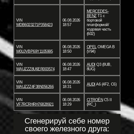
MERCEDES-
BENZ
T1 c
VIN
06.08.2026
бортовой
WDB6023271P358423
18:57
платформой/
ходовая часть
(602)
VIN
06.08.2026
OPEL
OMEGA B
W0L0VBP69Y1105995
18:50
(V94)
VIN
06.08.2026
AUDI
Q3 (8UB,
WAUZZZ8U6ER003574
18:47
8UG)
VIN
06.08.2026
AUDI
A6 (4F2, C6)
WAUZZZ4F38N056266
18:31
VIN
06.08.2026
CITROËN
C5 II
VF7RCRHRH76828921
18:29
(RC_)
Сгенерируй себе номер
своего железного друга: