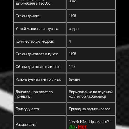
3048
автомобиля в TecDoc:
Объем движка:
1198
У этой машины тип кузова:
седан
Количество цилиндров:
4
Объем двигателя в кубах:
1198
Объем двигателя в литрах:
120
Используемый тип топлива:
бензин
Двигатель работает по
Впрыскивание во впускной
принципу:
коллектор/Карбюратор
Привод у авто:
Привод на задние колеса
195/65 R15 - Правильно? -
Размер шин:
Да
Нет
-