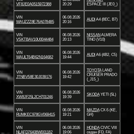
VF8JE0A0515972388
20:29
ESPACE III (JE0_)
VIN
06.08.2026
AUDI
A4 (8EC, B7)
WAUZZZ8E76A078485
20:16
VIN
06.08.2026
NISSAN
ALMERA
VSKTBAV10U0044484
20:13
TINO (V10)
VIN
06.08.2026
AUDI
A6 (4B2, C5)
WAULT64B62N164682
19:44
TOYOTA
LAND
VIN
06.08.2026
CRUISER PRADO
JTNBV58E30J039176
19:42
(_J15_)
VIN
06.08.2026
SKODA
YETI (5L)
XW8JF25L2CH701246
19:39
VIN
06.08.2026
MAZDA
CX-5 (KE,
RUMKEC978GV069415
19:21
GH)
VIN
06.08.2026
HONDA
CIVIC VIII
NLAFD76408W001182
19:06
седан (FD, FA)