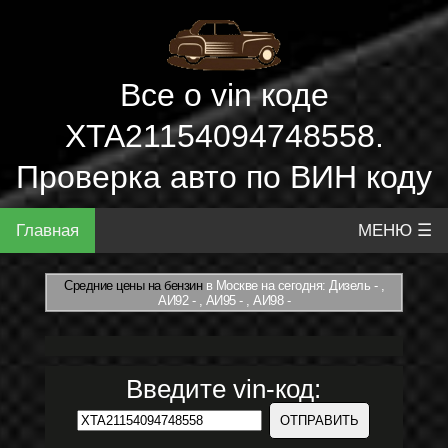
Все о vin коде
XTA21154094748558.
Проверка авто по ВИН коду
Главная
МЕНЮ ☰
Средние цены на бензин
в Москве на сегодня: Дизель - ,
АИ92 - , АИ95 - , АИ98 -
Введите vin-код: