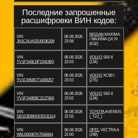
Последние запрошенные
расшифровки ВИН кодов:
NISSAN
MAXIMA
VIN
06.08.2026
/ MAXIMA QX IV
JN1CAUA32U0036208
23:08
(A32)
VIN
06.08.2026
VOLVO
S60 II
YV1FS40LDF1341993
23:03
(134)
VIN
06.08.2026
VOLVO
XC90 I
YV1CM595771409257
23:03
(275)
VIN
06.08.2026
VOLVO
S60 II
YV1FS485BC2127666
23:02
(134)
VIN
06.08.2026
TOYOTA
AVENSIS
SB153DBNOOE011114
22:50
(_T22_)
VIN
06.08.2026
OPEL
VECTRA A
W0L000087S7556694
22:00
(J89)