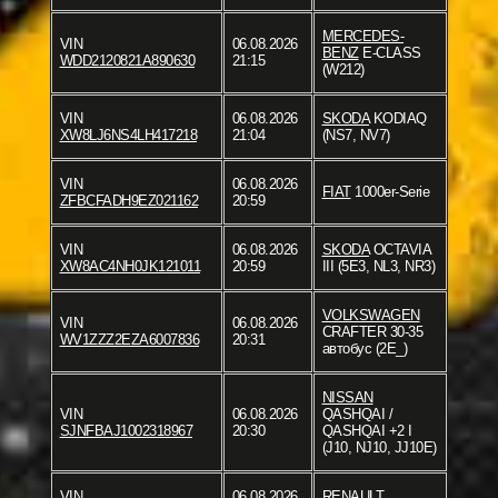
MERCEDES-
VIN
06.08.2026
BENZ
E-CLASS
WDD2120821A890630
21:15
(W212)
VIN
06.08.2026
SKODA
KODIAQ
XW8LJ6NS4LH417218
21:04
(NS7, NV7)
VIN
06.08.2026
FIAT
1000er-Serie
ZFBCFADH9EZ021162
20:59
VIN
06.08.2026
SKODA
OCTAVIA
XW8AC4NH0JK121011
20:59
III (5E3, NL3, NR3)
VOLKSWAGEN
VIN
06.08.2026
CRAFTER 30-35
WV1ZZZ2EZA6007836
20:31
автобус (2E_)
NISSAN
VIN
06.08.2026
QASHQAI /
SJNFBAJ1002318967
20:30
QASHQAI +2 I
(J10, NJ10, JJ10E)
VIN
06.08.2026
RENAULT