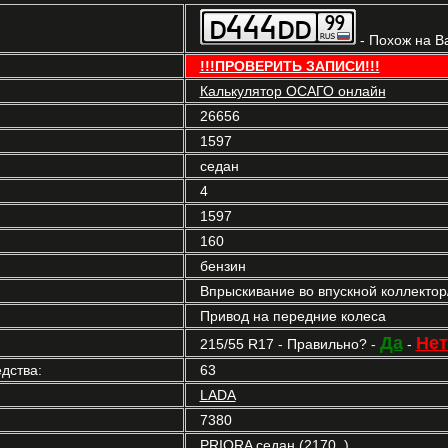
- Похож на В
!!!ПРОВЕРИТЬ ЗАПИСИ!!!
Калькулятор ОСАГО онлайн
26656
1597
седан
4
1597
160
бензин
Впрыскивание во впускной коллекто
Привод на передние колеса
Да
Нет
215/55 R17 - Правильно? -
-
дства:
63
LADA
7380
PRIORA седан (2170_)