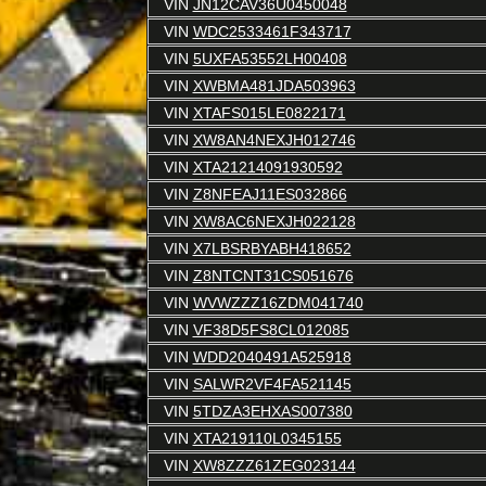
VIN
JN12CAV36U0450048
VIN
WDC2533461F343717
VIN
5UXFA53552LH00408
VIN
XWBMA481JDA503963
VIN
XTAFS015LE0822171
VIN
XW8AN4NEXJH012746
VIN
XTA21214091930592
VIN
Z8NFEAJ11ES032866
VIN
XW8AC6NEXJH022128
VIN
X7LBSRBYABH418652
VIN
Z8NTCNT31CS051676
VIN
WVWZZZ16ZDM041740
VIN
VF38D5FS8CL012085
VIN
WDD2040491A525918
VIN
SALWR2VF4FA521145
VIN
5TDZA3EHXAS007380
VIN
XTA219110L0345155
VIN
XW8ZZZ61ZEG023144