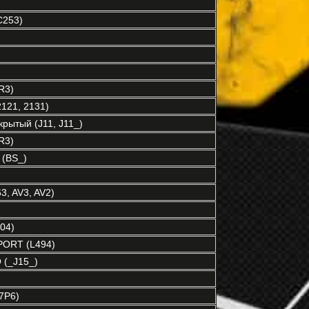
C253)
R3)
121, 2131)
рытый (J11, J11_)
R3)
(BS_)
3, AV3, AV2)
04)
ORT (L494)
(_J15_)
7P6)