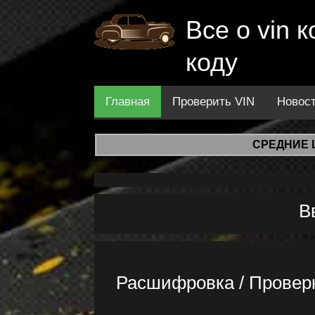
Все о vin
коду
Главная
Проверить VIN
Новос
СРЕДНИЕ 
В
Расшифровка / Провер