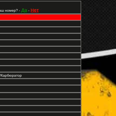
Да
Нет
аш номер? -
-
р/Карбюратор