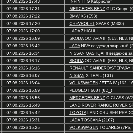
07.08.2026 17:43
INFINITI
G Кабриолет
07.08.2026 17:31
MERCEDES-BENZ
GLC Coupe (
07.08.2026 17:22
BMW
X5 (E53)
07.08.2026 17:20
CHEVROLET
SPARK (M300)
07.08.2026 17:00
LADA
ZHIGULI
07.08.2026 16:59
SKODA
OCTAVIA III (5E3, NL3, N
07.08.2026 16:42
LADA
NIVA вездеход закрытый (2
07.08.2026 16:34
NISSAN
QASHQAI II вездеход зак
07.08.2026 16:17
SKODA
OCTAVIA III (5E3, NL3, N
07.08.2026 16:16
RENAULT
SANDERO/STEPWAY I 
07.08.2026 16:07
NISSAN
X-TRAIL (T31)
07.08.2026 16:04
VOLKSWAGEN
JETTA IV (162, 16
07.08.2026 15:59
PEUGEOT
508 I (8D_)
07.08.2026 15:56
MERCEDES-BENZ
C-CLASS (W2
07.08.2026 15:49
LAND ROVER
RANGE ROVER SP
07.08.2026 15:42
TOYOTA
LAND CRUISER PRADO 
07.08.2026 15:31
LADA
TOSCANA (2107)
07.08.2026 15:25
VOLKSWAGEN
TOUAREG (7P5, 