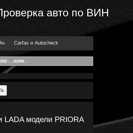
Проверка авто по ВИН
йн
Carfax и Autocheck
95 - , АИ98 -
ки LADA модели PRIORA