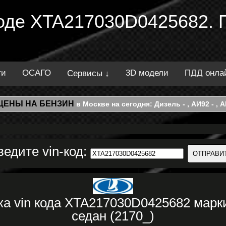
 коде XTA217030D0425682. 
ти
ОСАГО
3D модели
ПДД онла
Сервисы ↓
ЦЕНЫ НА БЕНЗИН
в Москве на сегодня: Дизель - , АИ92 - , АИ
ведите vin-код:
ка vin кода XTA217030D0425682 мар
седан (2170_)