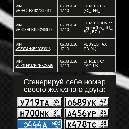
VIN
06.08.2026
CITROËN
C3 I
VF7FCHFXB27035641
17:10
(FC_, FN_)
CITROËN
JUMPY
VIN
06.08.2026
Фургон (BS_, BT_,
VF7BZRHXB86246660
17:10
BY_, BZ_)
VIN
06.08.2026
PEUGEOT
607
VF39D4HXE92089316
17:10
(9D, 9U)
VIN
06.08.2026
CITROËN
C4
VF70PHMZBGE543845
17:10
CACTUS
Сгенерируй себе номер
своего железного друга: