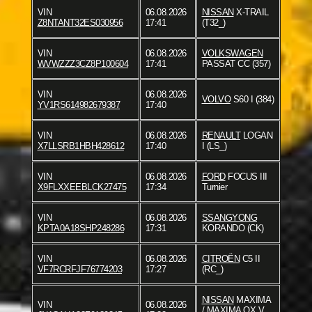
VIN
06.08.2026
NISSAN
X-TRAIL
Z8NTANT32ES030956
17:41
(T32_)
VIN
06.08.2026
VOLKSWAGEN
WVWZZZ3CZ8P100604
17:41
PASSAT CC (357)
VIN
06.08.2026
VOLVO
S60 I (384)
YV1RS614982679387
17:40
VIN
06.08.2026
RENAULT
LOGAN
X7LLSRB1HBH428612
17:40
I (LS_)
VIN
06.08.2026
FORD
FOCUS III
X9FLXXEEBLCK27475
17:34
Turnier
VIN
06.08.2026
SSANGYONG
KPTA0A18SHP248286
17:31
KORANDO (CK)
VIN
06.08.2026
CITROËN
C5 II
VF7RCRFJF76774203
17:27
(RC_)
NISSAN
MAXIMA
VIN
06.08.2026
/ MAXIMA QX V