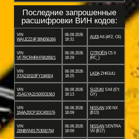
Последние запрошенные
расшифровки ВИН кодов:
VIN
06.08.2026
AUDI
A6 (4F2, C6)
WAUZZZ4F38N056266
18:31
VIN
06.08.2026
CITROËN
C5 II
VF7RCRHRH76828921
18:29
(RC_)
VIN
06.08.2026
LADA
ZHIGULI
XTA219110FY194924
18:25
VIN
06.08.2026
SUZUKI
SX4 (EY,
JSAGYA21S00331563
18:13
GY)
VIN
06.08.2026
NISSAN
100 NX
1N4AZ0CP1DC400176
18:09
(B13)
VIN
06.08.2026
NISSAN
SENTRA
Z8NBFAB1753092794
18:09
VII (B17)