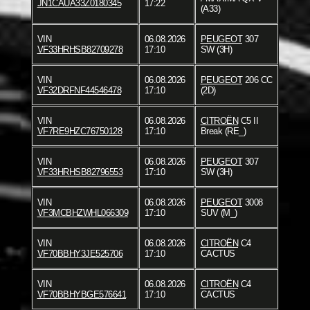
JN1CAUA33Z0180345
17:22
(A33)
VIN
06.08.2026
PEUGEOT
307
VF33HRHSB82709278
17:10
SW (3H)
VIN
06.08.2026
PEUGEOT
206 CC
VF32DRFNF44546478
17:10
(2D)
VIN
06.08.2026
CITROËN
C5 II
VF7RE9HZC76750128
17:10
Break (RE_)
VIN
06.08.2026
PEUGEOT
307
VF33HRHSB82796553
17:10
SW (3H)
VIN
06.08.2026
PEUGEOT
3008
VF3MCBHZWHL066309
17:10
SUV (M_)
VIN
06.08.2026
CITROËN
C4
VF70BBHY3JE525706
17:10
CACTUS
VIN
06.08.2026
CITROËN
C4
VF70BBHYBGE576641
17:10
CACTUS