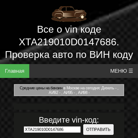
Все о vin коде
XTA219010D0147686.
Проверка авто по ВИН коду
Главная
МЕНЮ ☰
Средние цены на бензин
в Москве на сегодня: Дизель - ,
АИ92 - , АИ95 - , АИ98 -
Введите vin-код: