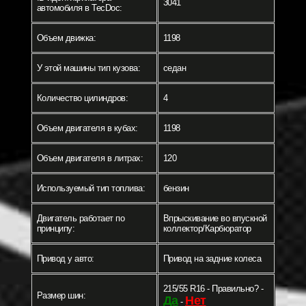
3041
автомобиля в TecDoc:
Объем движка:
1198
У этой машины тип кузова:
седан
Количество цилиндров:
4
Объем двигателя в кубах:
1198
Объем двигателя в литрах:
120
Используемый тип топлива:
бензин
Двигатель работает по
Впрыскивание во впускной
принципу:
коллектор/Карбюратор
Привод у авто:
Привод на задние колеса
215/55 R16 - Правильно? -
Размер шин:
Да
Нет
-