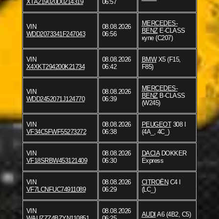
XTA219020D0214319
06:57
MERCEDES-
VIN
08.08.2026
BENZ
E-CLASS
WDD2073341F247043
06:56
купе (C207)
VIN
08.08.2026
BMW
X5 (F15,
X4XKT294200K21734
06:42
F85)
MERCEDES-
VIN
08.08.2026
BENZ
B-CLASS
WDD2452071J124770
06:39
(W245)
VIN
08.08.2026
PEUGEOT
308 I
VF34C5FWF55273272
06:38
(4A_, 4C_)
VIN
08.08.2026
DACIA
DOKKER
VF18SRBW453121409
06:30
Express
VIN
08.08.2026
CITROËN
C4 I
VF7LCNFUC74911089
06:29
(LC_)
VIN
08.08.2026
AUDI
A6 (4B2, C5)
WAUZZZ4BZYN110851
06:25