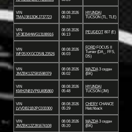
VIN
08.08.2026
HYUNDAI
TMAJ3813DKJ737723
06:23
TUCSON (TL, TLE)
VIN
08.08.2026
PEUGEOT
807 (E)
VF3EB4HWG13188916
06:13
FORD
FOCUS II
VIN
08.08.2026
Turnier (DA_, FFS,
WF0SXXGCDS8L23526
06:03
DS)
VIN
08.08.2026
MAZDA
3 седан
JMZBK12Z581598379
06:02
(BK)
VIN
08.08.2026
HYUNDAI
KMHJN81VP6U495860
05:48
TUCSON (JM)
VIN
08.08.2026
CHERY
CHANCE
LVVDB21B2PC033300
05:29
Hatchback
VIN
08.08.2026
MAZDA
3 седан
JMZBK12Z281674108
05:20
(BK)