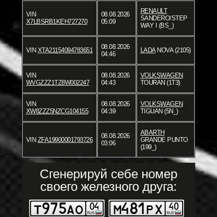
RENAULT
VIN
08.08.2026
SANDERO/STEP
X7LBSRB1KEH727270
05:09
WAY I (BS_)
08.08.2026
VIN
XTA21154094783651
LADA
NOVA (2105)
04:46
VIN
08.08.2026
VOLKSWAGEN
WVGZZZ1TZ8W002247
04:43
TOURAN (1T3)
VIN
08.08.2026
VOLKSWAGEN
XW8ZZZ5NZCG104155
04:39
TIGUAN (5N_)
ABARTH
08.08.2026
VIN
ZFA19900001793726
GRANDE PUNTO
03:06
(199_)
Сгенерируй себе номер
своего железного друга: