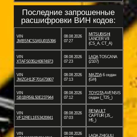
Последние запрошенные
расшифровки ВИН кодов:
MITSUBISHI
VIN
08.08.2026
LANCER VII
JMBSNCS3A5U015396
07:27
(CS_A, CT_A)
VIN
08.08.2026
LADA
TOSCANA
XTAFS035LH0974973
07:23
(2107)
VIN
08.08.2026
MAZDA
6 седан
JMZGH12F701473807
07:13
(GH)
VIN
08.08.2026
TOYOTA
AVENSIS
SB1BR56L50E237944
07:12
седан (_T25_)
RENAULT
VIN
08.08.2026
CAPTUR (J5_,
VF12REL1E53420841
07:03
H5_)
VIN
08.08.2026
LADA
ZHIGULI