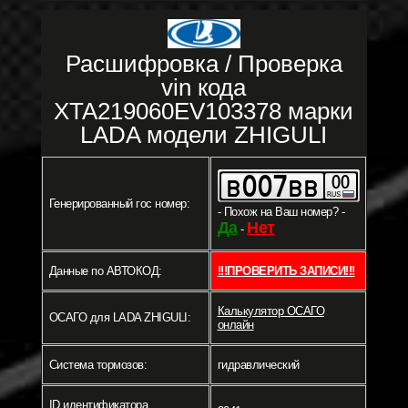
Расшифровка / Проверка
vin кода
XTA219060EV103378 марки
LADA модели ZHIGULI
Генерированный гос номер:
- Похож на Ваш номер? -
Да
Нет
-
Данные по АВТОКОД:
!!!ПРОВЕРИТЬ ЗАПИСИ!!!
Калькулятор ОСАГО
ОСАГО для LADA ZHIGULI:
онлайн
Система тормозов:
гидравлический
ID идентификатора