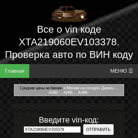
Все о vin коде
XTA219060EV103378.
Проверка авто по ВИН коду
Главная
МЕНЮ ☰
Средние цены на бензин
в Москве на сегодня: Дизель - ,
АИ92 - , АИ95 - , АИ98 -
Введите vin-код: