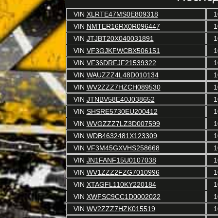
VIN
XLRTE47MS0E809318
1
VIN
NMTER16RX0R096447
1
VIN
JTJBT20X040031891
1
VIN
VF3GJKFWCBX506151
1
VIN
VF36DRFJF21539322
1
VIN
WAUZZZ4L48D010134
1
VIN
WV2ZZZ7HZCH089530
1
VIN
JTNBV58E40J038652
1
VIN
SHSRE5730EU200412
1
VIN
WVGZZZ7LZ3D007599
1
VIN
WDB4632481X123309
1
VIN
VF3M45GXVHS258668
1
VIN
JN1FANF15U0107038
1
VIN
WV1ZZZ2FZG7010996
1
VIN
XTAGFL110KY220184
1
VIN
XWFSC9CC1D0002022
1
VIN
WV2ZZZ7HZK015519
1