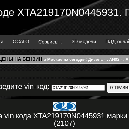
 коде XTA219170N0445931. 
ти
ОСАГО
3D модели
ПДД онла
Сервисы ↓
ЦЕНЫ НА БЕНЗИН
в Москве на сегодня: Дизель - , АИ92 - , АИ
ведите vin-код:
а vin кода XTA219170N0445931 мар
(2107)