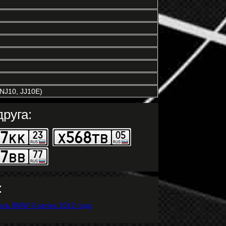
NJ10, JJ10E)
руга:
: