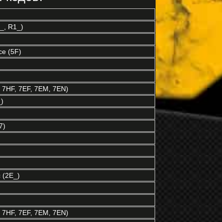
_, R1_)
e (5F)
7HF, 7EF, 7EM, 7EN)
)
7)
 (2E_)
7HF, 7EF, 7EM, 7EN)