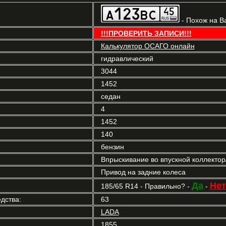
- Похож на В
!!!ПРОВЕРИТЬ ЗАПИСИ!!!
Калькулятор ОСАГО онлайн
гидравлический
3044
1452
седан
4
1452
140
бензин
Впрыскивание во впускной коллекто
Привод на задние колеса
Да
Нет
185/65 R14 - Правильно? -
-
дства:
63
LADA
1855