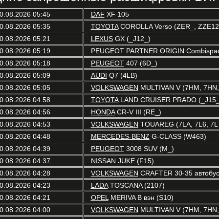
0.08.2026 05:45
DAF
XF 105
0.08.2026 05:35
TOYOTA
COROLLA Verso (ZER_, ZZE12
0.08.2026 05:21
LEXUS
GX (_J12_)
0.08.2026 05:19
PEUGEOT
PARTNER ORIGIN Combispac
0.08.2026 05:18
PEUGEOT
407 (6D_)
0.08.2026 05:09
AUDI
Q7 (4LB)
0.08.2026 05:05
VOLKSWAGEN
MULTIVAN V (7HM, 7HN, 
0.08.2026 04:58
TOYOTA
LAND CRUISER PRADO (_J15_
0.08.2026 04:56
HONDA
CR-V III (RE_)
0.08.2026 04:53
VOLKSWAGEN
TOUAREG (7LA, 7L6, 7L
0.08.2026 04:48
MERCEDES-BENZ
G-CLASS (W463)
0.08.2026 04:39
PEUGEOT
3008 SUV (M_)
0.08.2026 04:37
NISSAN
JUKE (F15)
0.08.2026 04:28
VOLKSWAGEN
CRAFTER 30-35 автобус
0.08.2026 04:23
LADA
TOSCANA (2107)
0.08.2026 04:21
OPEL
MERIVA B вэн (S10)
0.08.2026 04:00
VOLKSWAGEN
MULTIVAN V (7HM, 7HN, 