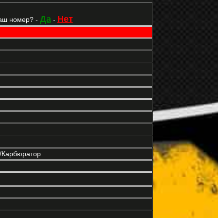
Да
Нет
аш номер? -
-
р/Карбюратор