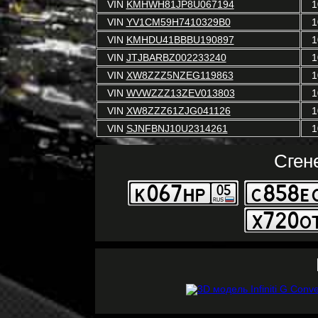
VIN
KMHWH81JP8U067194
1
VIN
YV1CM59H7410329B0
1
VIN
KMHDU41BBBU190897
1
VIN
JTJBARBZ002233240
1
VIN
XW8ZZZ5NZEG119863
1
VIN
WVWZZZ13ZEV013803
1
VIN
XW8ZZZ61ZJG041126
1
VIN
SJNFBNJ10U2314261
1
Сген