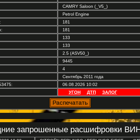
CAMRY Saloon (_V5_)
Petrol Engine
:
181
:
181
133
133
2.5 (ASV50_)
9445
4
Сентябрь 2011 года
53475:
06.08.2026 10:02
УГОН
ДТП
ЗАЛОГ
ние запрошенные расшифровки ВИН