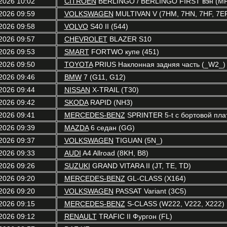
2026 10:02
CITROËN
BERLINGO / BERLINGO FIRST вэн (MF
2026 09:59
VOLKSWAGEN
MULTIVAN V (7HM, 7HN, 7HF, 7EF
2026 09:58
VOLVO
S40 II (544)
2026 09:57
CHEVROLET
BLAZER S10
2026 09:53
SMART
FORTWO купе (451)
2026 09:50
TOYOTA
PRIUS Наклонная задняя часть (_W2_)
2026 09:46
BMW
7 (G11, G12)
2026 09:44
NISSAN
X-TRAIL (T30)
2026 09:42
SKODA
RAPID (NH3)
2026 09:41
MERCEDES-BENZ
SPRINTER 5-t c бортовой пла
2026 09:39
MAZDA
6 седан (GG)
2026 09:37
VOLKSWAGEN
TIGUAN (5N_)
2026 09:33
AUDI
A4 Allroad (8KH, B8)
2026 09:26
SUZUKI
GRAND VITARA II (JT, TE, TD)
2026 09:20
MERCEDES-BENZ
GL-CLASS (X164)
2026 09:20
VOLKSWAGEN
PASSAT Variant (3C5)
2026 09:15
MERCEDES-BENZ
S-CLASS (W222, V222, X222)
2026 09:12
RENAULT
TRAFIC II Фургон (FL)