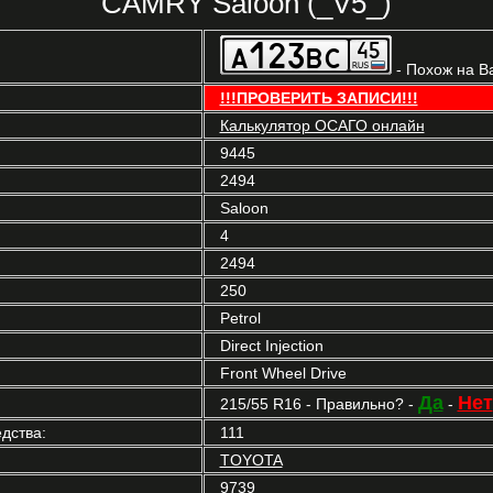
CAMRY Saloon (_V5_)
- Похож на В
!!!ПРОВЕРИТЬ ЗАПИСИ!!!
Калькулятор ОСАГО онлайн
9445
2494
Saloon
4
2494
250
Petrol
Direct Injection
Front Wheel Drive
Да
Нет
215/55 R16 - Правильно? -
-
дства:
111
TOYOTA
9739