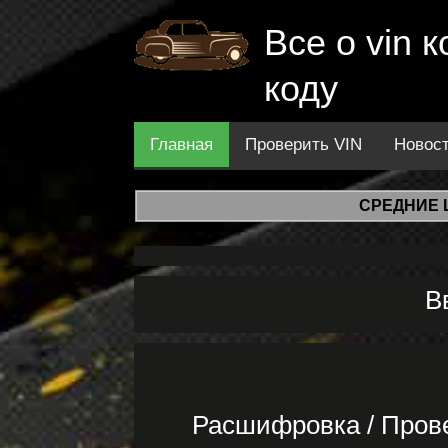
Все о vin
коду
Главная
Проверить VIN
Новос
СРЕДНИЕ 
В
Расшифровка / Пров