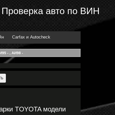
 Проверка авто по ВИН
йн
Carfax и Autocheck
95 - , АИ98 -
марки TOYOTA модели