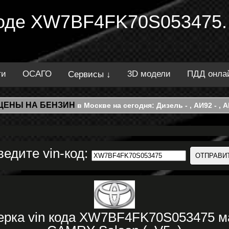
 коде XW7BF4FK70S053475.
ти
ОСАГО
3D модели
ПДД онла
Сервисы ↓
ЦЕНЫ НА БЕНЗИН
в Москве на сегодня: Дизель - , АИ92 - , АИ
ведите vin-код:
ерка vin кода XW7BF4FK70S053475 