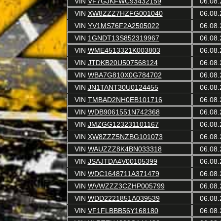
VIN
VF7GJKFWC93432159
06.08.
VIN
XW8ZZZ7HZFG001040
06.08.
VIN
YV1MS76F2A2505022
06.08.
VIN
1GNDT13S852319967
06.08.
VIN
WME4513321K003803
06.08.
VIN
JTDKB20U507568124
06.08.
VIN
WBA7G810X0G784702
06.08.
VIN
JN1TANT30U0124455
06.08.
VIN
TMBAD2NH0EB101716
06.08.
VIN
WDB9061551N742368
06.08.
VIN
JMZGG123231101167
06.08.
VIN
XW8ZZZ5NZBG101073
06.08.
VIN
WAUZZZ8K4BN033318
06.08.
VIN
JSAJTDA4V00105399
06.08.
VIN
WDC1648711A371479
06.08.
VIN
WVWZZZ3CZHP005799
06.08.
VIN
WDD2221851A039539
06.08.
VIN
VF1FLBBB56Y168180
06.08.