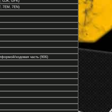
, GJK, GFK)
, 7EM, 7EN)
тформой/ходовая часть (906)