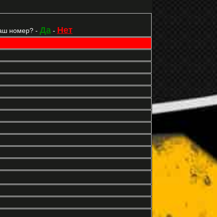
Да
Нет
аш номер? -
-