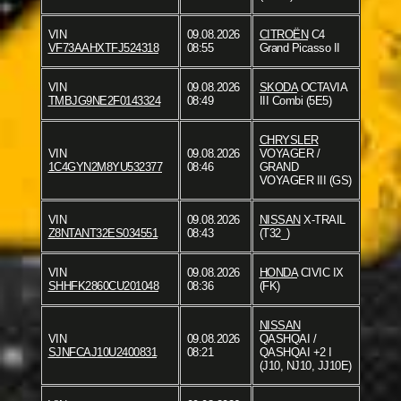
VIN
09.08.2026
CITROËN
C4
VF73AAHXTFJ524318
08:55
Grand Picasso II
VIN
09.08.2026
SKODA
OCTAVIA
TMBJG9NE2F0143324
08:49
III Combi (5E5)
CHRYSLER
VIN
09.08.2026
VOYAGER /
1C4GYN2M8YU532377
08:46
GRAND
VOYAGER III (GS)
VIN
09.08.2026
NISSAN
X-TRAIL
Z8NTANT32ES034551
08:43
(T32_)
VIN
09.08.2026
HONDA
CIVIC IX
SHHFK2860CU201048
08:36
(FK)
NISSAN
VIN
09.08.2026
QASHQAI /
SJNFCAJ10U2400831
08:21
QASHQAI +2 I
(J10, NJ10, JJ10E)