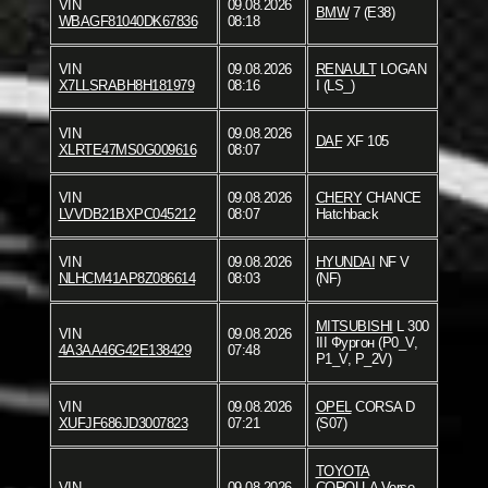
VIN
09.08.2026
BMW
7 (E38)
WBAGF81040DK67836
08:18
VIN
09.08.2026
RENAULT
LOGAN
X7LLSRABH8H181979
08:16
I (LS_)
VIN
09.08.2026
DAF
XF 105
XLRTE47MS0G009616
08:07
VIN
09.08.2026
CHERY
CHANCE
LVVDB21BXPC045212
08:07
Hatchback
VIN
09.08.2026
HYUNDAI
NF V
NLHCM41AP8Z086614
08:03
(NF)
MITSUBISHI
L 300
VIN
09.08.2026
III Фургон (P0_V,
4A3AA46G42E138429
07:48
P1_V, P_2V)
VIN
09.08.2026
OPEL
CORSA D
XUFJF686JD3007823
07:21
(S07)
TOYOTA
VIN
09.08.2026
COROLLA Verso