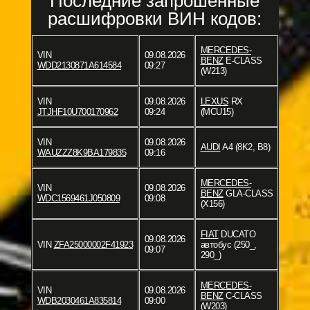
Последние запрошенные
расшифровки ВИН кодов:
MERCEDES-
VIN
09.08.2026
BENZ
E-CLASS
WDD2130871A614584
09:27
(W213)
VIN
09.08.2026
LEXUS
RX
JTJHF10U700170962
09:24
(MCU15)
VIN
09.08.2026
AUDI
A4 (8K2, B8)
WAUZZZ8K9BA179835
09:16
MERCEDES-
VIN
09.08.2026
BENZ
GLA-CLASS
WDC1569461J050809
09:08
(X156)
FIAT
DUCATO
09.08.2026
VIN
ZFA25000002F41923
автобус (250_,
09:07
290_)
MERCEDES-
VIN
09.08.2026
BENZ
C-CLASS
WDB2030461A835814
09:00
(W203)