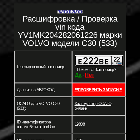
Расшифровка / Проверка
vin кода
YV1MK204282061226 марки
VOLVO модели C30 (533)
Генерированный гос номер:
- Похож на Ваш номер? -
Да
Нет
-
Данные по АВТОКОД:
!!!ПРОВЕРИТЬ ЗАПИСИ!!!
ОСАГО для VOLVO C30
Калькулятор ОСАГО
(533):
онлайн
ID идентификатора
19808
автомобиля в TecDoc: