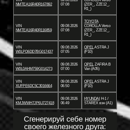
NMTEA16R40R167892
07:08
(ZER_, ZZE12_,
R1_)
TOYOTA
VIN
09.08.2026
COROLLA Verso
NMTEA16R40R116859
07:08
(ZER_, ZZE12_,
R1_)
VIN
09.08.2026
OPEL
ASTRA J
W0LPD6DD7BG017437
07:05
(P10)
VIN
09.08.2026
OPEL
ZAFIRA B
W0L0AHM759G014273
07:00
Van (A05)
VIN
09.08.2026
OPEL
ASTRA J
XUFPE6DC5C3016664
06:50
(P10)
VIN
09.08.2026
HYUNDAI
H-1 /
KMJWWH7JP6U727418
06:49
STAREX вэн (A1)
Сгенерируй себе номер
своего железного друга: