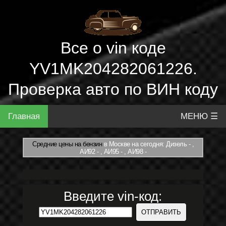
Все о vin коде
YV1MK204282061226.
Проверка авто по ВИН коду
Главная
МЕНЮ ☰
Средние цены на бензин
в Москве на сегодня: Дизель - ,
АИ92 - , АИ95 - , АИ98 -
Введите vin-код: