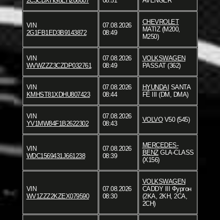
2C3CDXHG8EH206007
08:51
AVENGER
CHEVROLET
VIN
07.08.2026
MATIZ (M200,
2G1FB1ED3B9143872
08:49
M250)
VIN
07.08.2026
VOLKSWAGEN
WVWZZZ3CZDP032761
08:49
PASSAT (362)
VIN
07.08.2026
HYUNDAI
SANTA
KMHST81XDHU807423
08:44
FÉ III (DM, DMA)
VIN
07.08.2026
VOLVO
V50 (545)
YV1MW84F1B2622302
08:43
MERCEDES-
VIN
07.08.2026
BENZ
GLA-CLASS
WDC1569431J661238
08:39
(X156)
VOLKSWAGEN
VIN
07.08.2026
CADDY III Фургон
WV1ZZZ2KZEX079590
08:30
(2KA, 2KH, 2CA,
2CH)