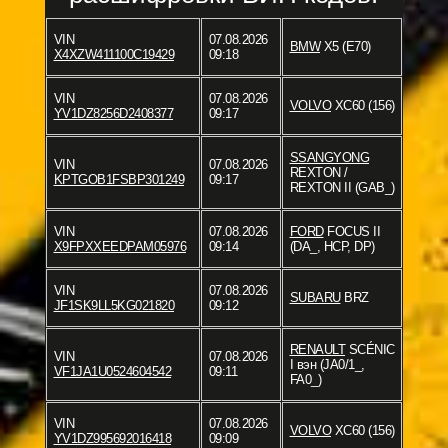
VIN
07.08.2026
BMW
X5 (E70)
X4XZW411100C19429
09:18
VIN
07.08.2026
VOLVO
XC60 (156)
YV1DZ8256D2408377
09:17
SSANGYONG
VIN
07.08.2026
REXTON /
KPTGOB1FSBP301249
09:17
REXTON II (GAB_)
VIN
07.08.2026
FORD
FOCUS II
X9FPXXEEDPAM05976
09:14
(DA_, HCP, DP)
VIN
07.08.2026
SUBARU
BRZ
JF1SK9LL5KG021820
09:12
RENAULT
SCÉNIC
VIN
07.08.2026
I вэн (JA0/1_,
VF1JA1U0524604542
09:11
FA0_)
VIN
07.08.2026
VOLVO
XC60 (156)
YV1DZ995692016418
09:09