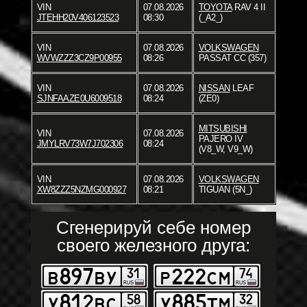
VIN
07.08.2026
TOYOTA
RAV 4 II
JTEHH20V406123523
08:30
(_A2_)
VIN
07.08.2026
VOLKSWAGEN
WVWZZZ3CZ9P00955
08:26
PASSAT CC (357)
VIN
07.08.2026
NISSAN
LEAF
SJNFAAZE0U6009518
08:24
(ZE0)
MITSUBISHI
VIN
07.08.2026
PAJERO IV
JMYLRV73W7J702306
08:24
(V8_W, V9_W)
VIN
07.08.2026
VOLKSWAGEN
XW8ZZZ5NZMG000927
08:21
TIGUAN (5N_)
Сгенерируй себе номер
своего железного друга: