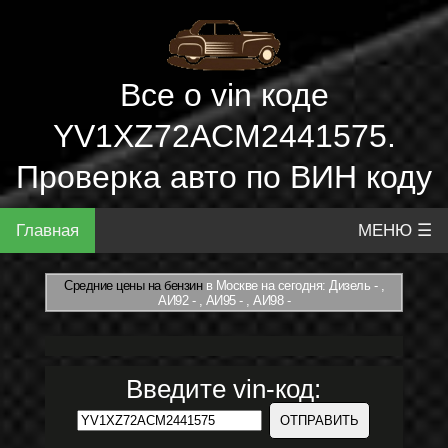
Все о vin коде
YV1XZ72ACM2441575.
Проверка авто по ВИН коду
Главная
МЕНЮ ☰
Средние цены на бензин
в Москве на сегодня: Дизель - ,
АИ92 - , АИ95 - , АИ98 -
Введите vin-код: