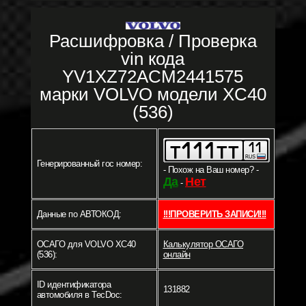
Расшифровка / Проверка
vin кода
YV1XZ72ACM2441575
марки VOLVO модели XC40
(536)
Генерированный гос номер:
- Похож на Ваш номер? -
Да
Нет
-
Данные по АВТОКОД:
!!!ПРОВЕРИТЬ ЗАПИСИ!!!
ОСАГО для VOLVO XC40
Калькулятор ОСАГО
(536):
онлайн
ID идентификатора
131882
автомобиля в TecDoc: