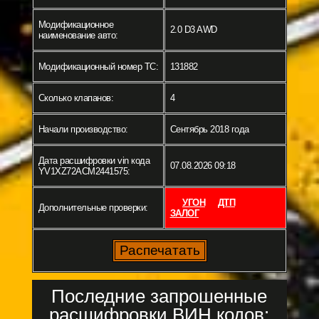
Модификационное
2.0 D3 AWD
наименование авто:
Модификационный номер ТС:
131882
Сколько клапанов:
4
Начали производство:
Сентябрь 2018 года
Дата расшифровки vin кода
07.08.2026 09:18
YV1XZ72ACM2441575:
УГОН
ДТП
Дополнительные проверки:
ЗАЛОГ
Последние запрошенные
расшифровки ВИН кодов: