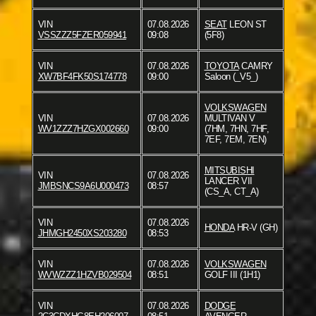
VIN
07.08.2026
SEAT
LEON ST
VSSZZZ5FZER059941
09:08
(5F8)
VIN
07.08.2026
TOYOTA
CAMRY
XW7BF4FK50S174778
09:00
Saloon (_V5_)
VOLKSWAGEN
VIN
07.08.2026
MULTIVAN V
WV1ZZZ7HZGX002660
09:00
(7HM, 7HN, 7HF,
7EF, 7EM, 7EN)
MITSUBISHI
VIN
07.08.2026
LANCER VII
JMBSNCS9A6U000473
08:57
(CS_A, CT_A)
VIN
07.08.2026
HONDA
HR-V (GH)
JHMGH2450XS203280
08:53
VIN
07.08.2026
VOLKSWAGEN
WVWZZZ1HZVB029504
08:51
GOLF III (1H1)
VIN
07.08.2026
DODGE