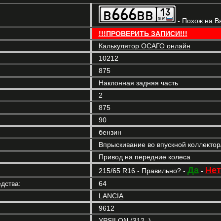
- Похож на В
!!!ПРОВЕРИТЬ ЗАПИСИ!!!
Калькулятор ОСАГО онлайн
10212
875
Наклонная задняя часть
2
875
90
бензин
Впрыскивание во впускной коллекто
Привод на передние колеса
Да
Нет
215/65 R16 - Правильно? -
-
дства:
64
LANCIA
9612
YPSILON (312_)