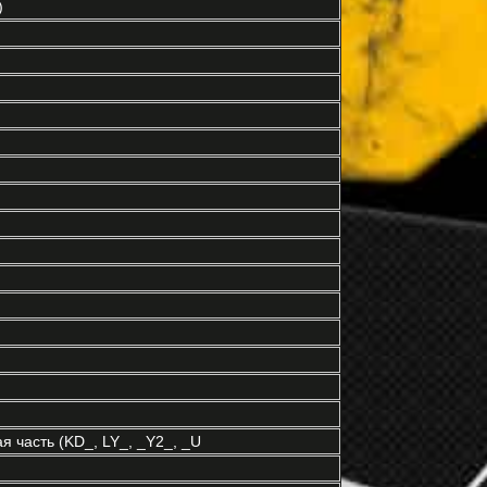
)
 часть (KD_, LY_, _Y2_, _U