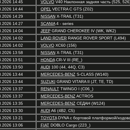
8.2026 14:45
VOLVO
V40 Наклонная задняя часть (525, 526
8.2026 14:44
OPEL
VECTRA C GTS (Z02)
8.2026 14:29
NISSAN
X-TRAIL (T31)
8.2026 14:27
SCANIA
4 - series
8.2026 14:04
JEEP
GRAND CHEROKEE IV (WK, WK2)
8.2026 14:02
LAND ROVER
RANGE ROVER SPORT (L494)
8.2026 14:02
VOLVO
XC60 (156)
8.2026 13:58
NISSAN
X-TRAIL (T31)
8.2026 13:51
HONDA
CR-V III (RE_)
8.2026 13:50
AUDI
100 (44, 44Q, C3)
8.2026 13:44
MERCEDES-BENZ
S-CLASS (W140)
8.2026 13:44
SUZUKI
GRAND VITARA II (JT, TE, TD)
8.2026 13:37
RENAULT
TWINGO I (C06_)
8.2026 13:37
MERCEDES-BENZ
ACTROS
8.2026 13:35
MERCEDES-BENZ
СЕДАН (W124)
8.2026 13:30
AUDI
A6 (4B2, C5)
8.2026 13:21
TOYOTA
DYNA c бортовой платформой/ходовая
8.2026 13:06
FIAT
DOBLO Cargo (223_)