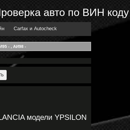
Проверка авто по ВИН коду
йн
Carfax и Autocheck
95 - , АИ98 -
и LANCIA модели YPSILON