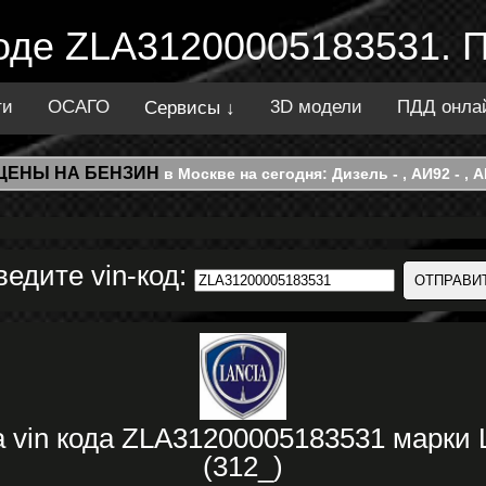
коде ZLA31200005183531. 
ти
ОСАГО
3D модели
ПДД онла
Сервисы ↓
ЦЕНЫ НА БЕНЗИН
в Москве на сегодня: Дизель - , АИ92 - , АИ
ведите vin-код:
 vin кода ZLA31200005183531 марк
(312_)