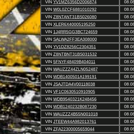
VIN
YV1MZ6356D2006874
08.0
VIN
W0L0ZCF6881010292
08.0
VIN
Z8NTANT31BS026080
08.0
VIN
XLER6X40005195250
08.0
VIN
1J4RR5GG3BC724659
08.0
VIN
SALWA2FF3EA308000
08.0
VIN
YV1DZ8256C2304351
08.0
VIN
Z8NTBNT31BS031532
08.0
VIN
5FNYF48409B404011
08.0
VIN
WAUZZZ44ZLN052487
08.0
VIN
WDB1400501A199191
08.0
VIN
JSAJTDA4V00118038
08.0
VIN
VF1C0630510910905
08.0
VIN
WDB9540321K248456
08.0
VIN
WDB1240232B087230
08.0
VIN
WAUZZZ4B55N001018
08.0
VIN
JTEEW44A982013761
08.0
VIN
ZFA22300005659044
08.0