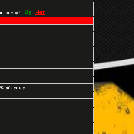
Да
Нет
аш номер? -
-
р/Карбюратор