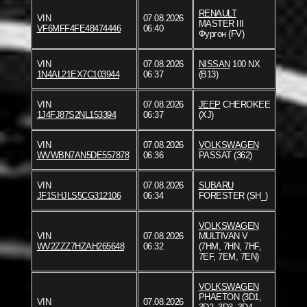
RENAULT
VIN
07.08.2026
MASTER III
VF6MFF4FE48474446
06:40
Фургон (FV)
VIN
07.08.2026
NISSAN
100 NX
1N4AL21EX7C103944
06:37
(B13)
VIN
07.08.2026
JEEP
CHEROKEE
1J4FJ87S2NL153394
06:37
(XJ)
VIN
07.08.2026
VOLKSWAGEN
WVWBN7AN5DE557878
06:36
PASSAT (362)
VIN
07.08.2026
SUBARU
JF1SHJLS5CG312106
06:34
FORESTER (SH_)
VOLKSWAGEN
VIN
07.08.2026
MULTIVAN V
WV2ZZZ7HZAH265648
06:32
(7HM, 7HN, 7HF,
7EF, 7EM, 7EN)
VOLKSWAGEN
PHAETON (3D1,
VIN
07.08.2026