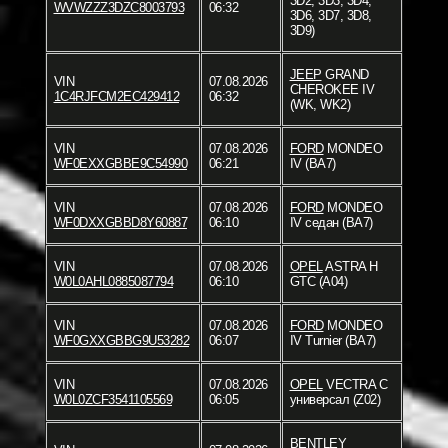
3D2, 3D3, 3D4,
WVWZZZ3DZC8003793
06:32
3D6, 3D7, 3D8,
3D9)
JEEP
GRAND
VIN
07.08.2026
CHEROKEE IV
1C4RJFCM2EC429412
06:32
(WK, WK2)
VIN
07.08.2026
FORD
MONDEO
WF0EXXGBBE9C54990
06:21
IV (BA7)
VIN
07.08.2026
FORD
MONDEO
WF0DXXGBBD8Y60887
06:10
IV седан (BA7)
VIN
07.08.2026
OPEL
ASTRA H
W0L0AHL0885087794
06:10
GTC (A04)
VIN
07.08.2026
FORD
MONDEO
WF0GXXGBBG9U53282
06:07
IV Turnier (BA7)
VIN
07.08.2026
OPEL
VECTRA C
W0L0ZCF3541105569
06:05
универсал (Z02)
BENTLEY