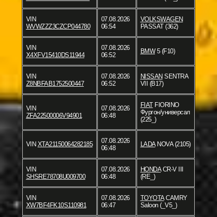
VIN
07.08.2026
VOLKSWAGEN
WVWZZZ3CZCP044780
06:54
PASSAT (362)
VIN
07.08.2026
BMW
5 (F10)
X4XFV15410DS11944
06:52
VIN
07.08.2026
NISSAN
SENTRA
Z8NBFAB1752500447
06:52
VII (B17)
FIAT
FIORINO
VIN
07.08.2026
Фургон/универсал
ZFA22500006V94901
06:48
(225_)
07.08.2026
VIN
XTA21150064282185
LADA
NOVA (2105)
06:48
VIN
07.08.2026
HONDA
CR-V III
SHSRE78708U009700
06:48
(RE_)
VIN
07.08.2026
TOYOTA
CAMRY
XW7BF4FK10S110981
06:47
Saloon (_V5_)