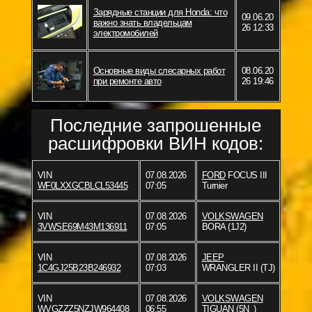
Зарядные станции для Honda: что
09.06.20
важно знать владельцам
26 12:33
электромобилей
Основные виды слесарных работ
08.06.20
при ремонте авто
26 19:46
Последние запрошенные
расшифровки ВИН кодов:
VIN
07.08.2026
FORD
FOCUS III
WF0LXXGCBLCL53445
07:05
Turnier
VIN
07.08.2026
VOLKSWAGEN
3VWSE69M43M136911
07:05
BORA (1J2)
VIN
07.08.2026
JEEP
1C4GJ25B23B246932
07:03
WRANGLER II (TJ)
VIN
07.08.2026
VOLKSWAGEN
WVGZZZ5NZJW964408
06:55
TIGUAN (5N_)