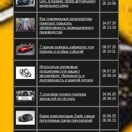
GAC в Казани: обзор актуального
26 15:09
модельного ряда
Как современные катализаторы
помогают повысить
14.07.20
эффективность промышленного
26 13:19
производства
7 причин выбрать кабриолет для
08.07.20
поездок и особых событий
26 10:11
Игольчатые роликовые
подшипники для вашего
06.07.20
автомобиля: Надежность и
26 06:14
долговечность в каждой детали
7 способов точного подбора
24.06.20
запчастей по vin коду
26 08:10
Какие комплектации Zeekr самые
16.06.20
популярные среди покупателей
26 06:13