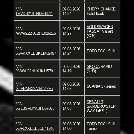
VIN
09.08.2026
CHERY
CHANCE
LVVDB21B2ND369911
14:34
Hatchback
VOLKSWAGEN
VIN
09.08.2026
PASSAT Variant
WVWZZZ3CZHE016215
14:27
(3C5)
VIN
09.08.2026
FORD
FOCUS III
X9FKXXEEBKDM02457
14:24
VIN
09.08.2026
SKODA
RAPID
XW8AG2NHXJK115791
14:19
(NH3)
VIN
09.08.2026
SCANIA
3 - series
XLERM4X2A04270057
14:05
RENAULT
VIN
09.08.2026
SANDERO/STEP
X7LBSRBYABH367093
14:03
WAY I (BS_)
VIN
09.08.2026
FORD
FOCUS III
X9FLXXEEBLCE41246
14:00
Turnier