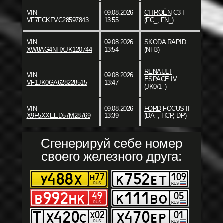
VIN
09.08.2026
CITROËN
C3 I
VF7FCKFVC28597843
13:55
(FC_, FN_)
VIN
09.08.2026
SKODA
RAPID
XW8AG4NHXJK120744
13:54
(NH3)
RENAULT
VIN
09.08.2026
ESPACE IV
VF1JK0GA628228515
13:47
(JK0/1_)
VIN
09.08.2026
FORD
FOCUS II
X9F5XXEED57M28769
13:39
(DA_, HCP, DP)
Сгенерируй себе номер
своего железного друга: