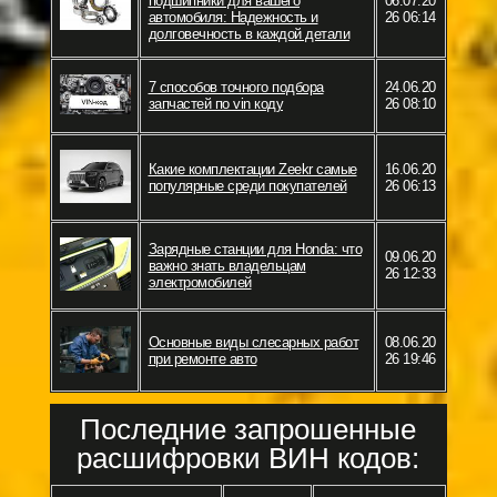
подшипники для вашего
06.07.20
автомобиля: Надежность и
26 06:14
долговечность в каждой детали
7 способов точного подбора
24.06.20
запчастей по vin коду
26 08:10
Какие комплектации Zeekr самые
16.06.20
популярные среди покупателей
26 06:13
Зарядные станции для Honda: что
09.06.20
важно знать владельцам
26 12:33
электромобилей
Основные виды слесарных работ
08.06.20
при ремонте авто
26 19:46
Последние запрошенные
расшифровки ВИН кодов: