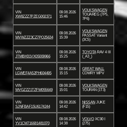
VOLKSWAGEN
VIN
09.08.2026
TOUAREG (7P5,
XW8ZZZ7PZEG002371
15:46
7P6)
VOLKSWAGEN
VIN
09.08.2026
PASSAT Variant
WVWZZZ3CZ7PO25634
15:39
(3C5)
VIN
09.08.2026
TOYOTA
RAV 4 III
JTMBH31VX05009966
15:25
(_A3_)
VIN
09.08.2026
GREAT WALL
LGWEF4A52PH604495
15:15
COWRY MPV
VIN
09.08.2026
VOLKSWAGEN
WVGZZZ1TZFW055649
15:01
TOURAN (1T3)
VIN
09.08.2026
NISSAN
JUKE
SJNFBAF15U6174244
14:42
(F15)
VIN
09.08.2026
VOLVO
XC90 I
YV1CM716681481070
14:38
(275)