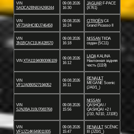
VIN
09.08.2026
JAGUAR
F-PACE
SADCA2BN8JA268244
16:30
(X761)
VIN
09.08.2026
CITROËN
C4
VF73A9HC8DJ746458
16:24
Grand Picasso II
VIN
09.08.2026
NISSAN
TIIDA
3N1BCAC11UK428570
16:18
седан (SC11)
LADA
KALINA
09.08.2026
VIN
XTA11194080086109
Наклонная задняя
16:12
часть (1119)
RENAULT
VIN
09.08.2026
MEGANE Scenic
VF1JA0B0527194052
16:11
(JA0/1_)
NISSAN
VIN
09.08.2026
QASHQAI /
SJNJBAJ10U7083768
15:56
QASHQAI +2 I
(J10, NJ10, JJ10E)
VIN
09.08.2026
RENAULT
SCÉNIC
VF1JZ14K649011935
15:47
III (JZ0/1_)