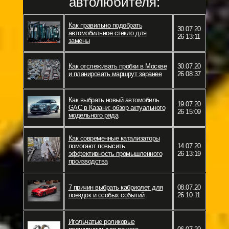
автолюбителя:
Как правильно подобрать
30.07.20
автомобильное стекло для
26 13:11
замены
Как отслеживать пробки в Москве
30.07.20
и планировать маршрут заранее
26 08:37
Как выбрать новый автомобиль
19.07.20
GAC в Казани: обзор актуального
26 15:09
модельного ряда
Как современные катализаторы
помогают повысить
14.07.20
эффективность промышленного
26 13:19
производства
7 причин выбрать кабриолет для
08.07.20
поездок и особых событий
26 10:11
Игольчатые роликовые