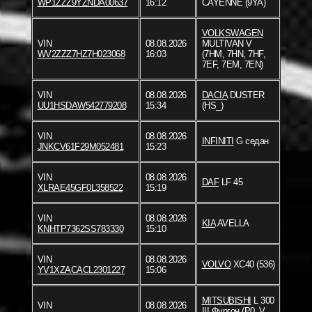
WP1ZZZ9YZNDA00637
16:12
CAYENNE (9YA)
VOLKSWAGEN
VIN
08.08.2026
MULTIVAN V
WV2ZZZ7HZ7H023068
16:03
(7HM, 7HN, 7HF,
7EF, 7EM, 7EN)
VIN
08.08.2026
DACIA
DUSTER
UU1HSDAW542779208
15:34
(HS_)
VIN
08.08.2026
INFINITI
G седан
JNKCV61F29M052481
15:23
VIN
08.08.2026
DAF
LF 45
XLRAE45GF0L358522
15:19
VIN
08.08.2026
KIA
AVELLA
KNHTP7362SS783330
15:10
VIN
08.08.2026
VOLVO
XC40 (536)
YV1XZACACL2301227
15:06
MITSUBISHI
L 300
VIN
08.08.2026
III Фургон (P0_V,