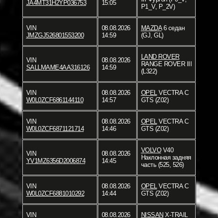
JA4MT31H2YP036753
15:05
P1_V, P_2V)
VIN
08.08.2026
MAZDA
6 седан
JMZGJ526801553200
14:59
(GJ, GL)
LAND ROVER
VIN
08.08.2026
RANGE ROVER III
SALLMAME4AA316126
14:59
(L322)
VIN
08.08.2026
OPEL
VECTRA C
W0L0ZCF6861144110
14:57
GTS (Z02)
VIN
08.08.2026
OPEL
VECTRA C
W0L0ZCF6871121714
14:46
GTS (Z02)
VOLVO
V40
VIN
08.08.2026
Наклонная задняя
YV1MZ6356D2006874
14:45
часть (525, 526)
VIN
08.08.2026
OPEL
VECTRA C
W0L0ZCF6881010292
14:44
GTS (Z02)
VIN
08.08.2026
NISSAN
X-TRAIL