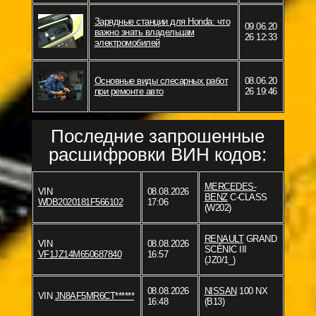
Зарядные станции для Honda: что
09.06.20
важно знать владельцам
26 12:33
электромобилей
Основные виды слесарных работ
08.06.20
при ремонте авто
26 19:46
Последние запрошенные
расшифровки ВИН кодов:
MERCEDES-
VIN
08.08.2026
BENZ
C-CLASS
WDB2020181F566102
17:06
(W202)
RENAULT
GRAND
VIN
08.08.2026
SCÉNIC III
VF1JZ14M650687840
16:57
(JZ0/1_)
08.08.2026
NISSAN
100 NX
VIN
JN8AF5MR6CT******
16:48
(B13)