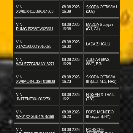
VIN
08.08.2026
SKODA
OCTAVIA I
XW8DX41U59K014603
16:39
(1U2)
VIN
08.08.2026
MAZDA
6 седан
RUMGJ5238GV023611
16:38
(GJ, GL)
VIN
08.08.2026
LADA
ZHIGULI
XTA219000DY016025
16:30
VIN
08.08.2026
AUDI
A4 (8W2,
WAUZZZF48MA018271
16:28
8WC, B9)
VIN
08.08.2026
SKODA
OCTAVIA
XW8AC4NE3GH018838
16:23
III (5E3, NL3, NR3)
VIN
08.08.2026
NISSAN
X-TRAIL
JN1TENT30U0022791
16:21
(T30)
VIN
08.08.2026
FORD
MONDEO
WF04XXGBB44675168
16:20
III седан (B4Y)
VIN
08.08.2026
PORSCHE