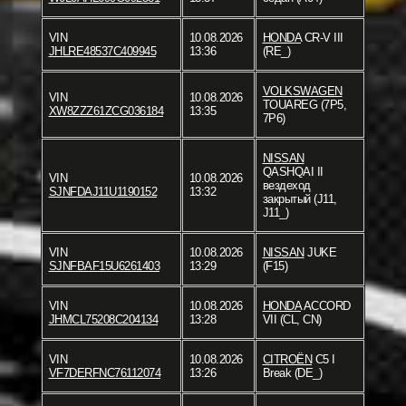
VIN
10.08.2026
HONDA
CR-V III
JHLRE48537C409945
13:36
(RE_)
VOLKSWAGEN
VIN
10.08.2026
TOUAREG (7P5,
XW8ZZZ61ZCG036184
13:35
7P6)
NISSAN
QASHQAI II
VIN
10.08.2026
вездеход
SJNFDAJ11U1190152
13:32
закрытый (J11,
J11_)
VIN
10.08.2026
NISSAN
JUKE
SJNFBAF15U6261403
13:29
(F15)
VIN
10.08.2026
HONDA
ACCORD
JHMCL75208C204134
13:28
VII (CL, CN)
VIN
10.08.2026
CITROËN
C5 I
VF7DERFNC76112074
13:26
Break (DE_)