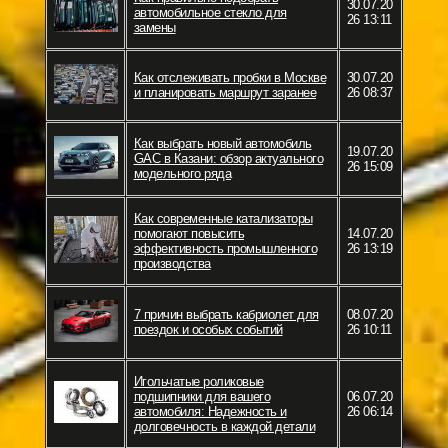
30.07.20
автомобильное стекло для
26 13:11
замены
Как отслеживать пробки в Москве
30.07.20
и планировать маршрут заранее
26 08:37
Как выбрать новый автомобиль
19.07.20
GAC в Казани: обзор актуального
26 15:09
модельного ряда
Как современные катализаторы
помогают повысить
14.07.20
эффективность промышленного
26 13:19
производства
7 причин выбрать кабриолет для
08.07.20
поездок и особых событий
26 10:11
Игольчатые роликовые
подшипники для вашего
06.07.20
автомобиля: Надежность и
26 06:14
долговечность в каждой детали