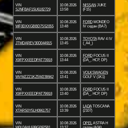
VIN
10.08.2026
NISSAN
JUKE
SJNFBAF15U6182729
13:58
(F15)
VIN
10.08.2026
FORD
MONDEO
WF0DXXGBBD7S52055
13:48
IV седан (BA7)
VIN
10.08.2026
TOYOTA
RAV 4 IV
JTMDAREV30D044915
13:45
(_A4_)
VIN
10.08.2026
FORD
FOCUS II
X9FPXXEEDPAT73918
13:44
(DA_, HCP, DP)
VIN
10.08.2026
VOLKSWAGEN
WVWZZZ1KZ5W239942
13:41
GOLF V (1K1)
VIN
10.08.2026
FORD
FOCUS II
X9FPXXEEDPAT79918
13:40
(DA_, HCP, DP)
VIN
10.08.2026
LADA
TOSCANA
XTARS0Y5LH0961757
13:39
(2107)
VIN
10.08.2026
OPEL
ASTRA H
W0L0AHL699G092581
13:37
седан (A04)