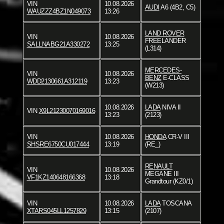
VIN
10.08.2026
AUDI
A6 (4B2, C5)
WAUZZZ4BZ1N049073
13:26
LAND ROVER
VIN
10.08.2026
FREELANDER
SALLNABG21A330272
13:25
(L314)
MERCEDES-
VIN
10.08.2026
BENZ
E-CLASS
WDD2130661A312119
13:23
(W213)
10.08.2026
LADA
NIVA II
VIN
X9L21230070169016
13:23
(2123)
VIN
10.08.2026
HONDA
CR-V III
SHSRE6750CU017444
13:19
(RE_)
RENAULT
VIN
10.08.2026
MEGANE III
VF1KZ140648166368
13:18
Grandtour (KZ0/1)
VIN
10.08.2026
LADA
TOSCANA
XTARS045LL1257829
13:15
(2107)