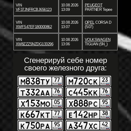
VIN
10.08.2026
PEUGEOT
VF37JNFRCBJ656123
13:09
PARTNER Tepee
VIN
10.08.2026
OPEL
CORSA D
XWFS47EF180000862
13:07
(S07)
VIN
10.08.2026
VOLKSWAGEN
XW8ZZZ5NZDG133296
13:06
TIGUAN (5N_)
Сгенерируй себе номер
своего железного друга: