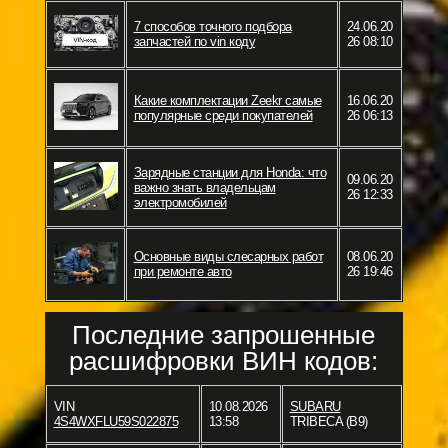
7 способов точного подбора
24.06.20
запчастей по vin коду
26 08:10
Какие комплектации Zeekr самые
16.06.20
популярные среди покупателей
26 06:13
Зарядные станции для Honda: что
09.06.20
важно знать владельцам
26 12:33
электромобилей
Основные виды слесарных работ
08.06.20
при ремонте авто
26 19:46
Последние запрошенные
расшифровки ВИН кодов:
VIN
10.08.2026
SUBARU
4S4WXFLU59S022875
13:58
TRIBECA (B9)