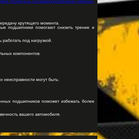
https://podgroup.ru/catalog/podshipniki-rolikovie-
передачу крутящего момента.
атые подшипники помогают снизить трение и
ь работать под нагрузкой.
ильных компонентов.
х неисправности могут быть:
енных подшипников поможет избежать более
овечность вашего автомобиля.