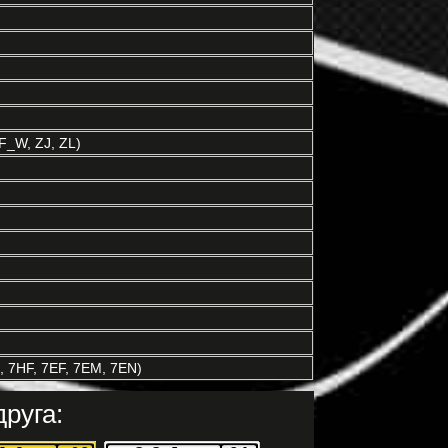
_W, ZJ, ZL)
 7HF, 7EF, 7EM, 7EN)
руга: