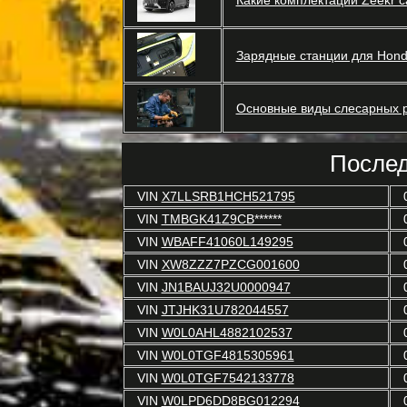
Какие комплектации Zeekr 
Зарядные станции для Hond
Основные виды слесарных р
Послед
VIN
X7LLSRB1HCH521795
VIN
TMBGK41Z9CB******
VIN
WBAFF41060L149295
VIN
XW8ZZZ7PZCG001600
VIN
JN1BAUJ32U0000947
VIN
JTJHK31U782044557
VIN
W0L0AHL4882102537
VIN
W0L0TGF4815305961
VIN
W0L0TGF7542133778
VIN
W0LPD6DD8BG012294