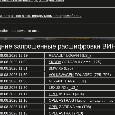
самые популярные среди покупателей
a: что важно знать владельцам электромобилей
абот при ремонте авто
ние запрошенные расшифровки ВИН
08.08.2026 12:19
RENAULT
LOGAN I (LS_)
08.08.2026 11:52
SKODA
OCTAVIA II Combi (1Z5)
08.08.2026 11:51
BMW
X5 (E70)
08.08.2026 11:50
VOLKSWAGEN
TOUAREG (7P5, 7P6)
08.08.2026 11:36
NISSAN
TEANA I (J31)
08.08.2026 11:30
LEXUS
RX (_U3_)
08.08.2026 11:17
OPEL
ASTRA H (A04)
08.08.2026 11:16
OPEL
ASTRA G Наклонная задняя часть
08.08.2026 11:16
OPEL
ZAFIRA A вэн (T98)
08.08.2026 11:15
OPEL
ASTRA J (P10)