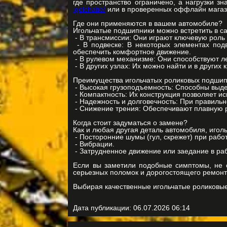
где пространство ограничено, а нагрузки з
igolchatie/
или в проверенных оффлайн магаз
Где они применяются в вашем автомобиле?
Игольчатые подшипники можно встретить в с
- В трансмиссии: Они играют ключевую роль
- В подвеске: В некоторых элементах подв
обеспечить комфортное движение.
- В рулевом механизме: Они способствуют л
- В других узлах: Их можно найти и в других
Преимущества игольчатых роликовых подшип
- Высокая грузоподъемность: Способны выде
- Компактность: Их конструкция позволяет ис
- Надежность и долговечность: При правильн
- Снижение трения: Обеспечивают плавную 
Когда стоит задуматься о замене?
Как и любая другая деталь автомобиля, игол
- Посторонние шумы (гул, скрежет) при рабо
- Вибрации.
- Затрудненное движение или заедание в ра
Если вы заметили подобные симптомы, не 
серьезных поломок и дорогостоящего ремонт
Выбирая качественные игольчатые роликовые
Дата публикации:
06.07.2026 06:14