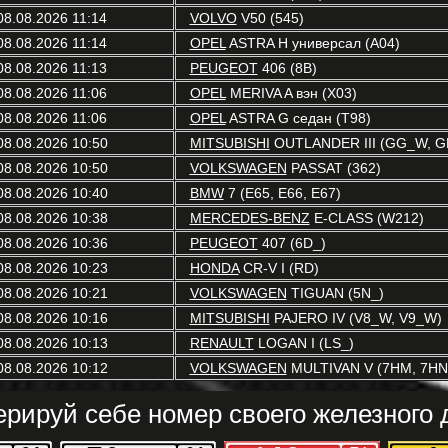
08.08.2026 11:14
VOLVO
V50 (545)
08.08.2026 11:14
OPEL
ASTRA H универсал (A04)
08.08.2026 11:13
PEUGEOT
406 (8B)
08.08.2026 11:06
OPEL
MERIVA A вэн (X03)
08.08.2026 11:06
OPEL
ASTRA G седан (T98)
08.08.2026 10:50
MITSUBISHI
OUTLANDER III (GG_W, GF
08.08.2026 10:50
VOLKSWAGEN
PASSAT (362)
08.08.2026 10:40
BMW
7 (E65, E66, E67)
08.08.2026 10:38
MERCEDES-BENZ
E-CLASS (W212)
08.08.2026 10:36
PEUGEOT
407 (6D_)
08.08.2026 10:23
HONDA
CR-V I (RD)
08.08.2026 10:21
VOLKSWAGEN
TIGUAN (5N_)
08.08.2026 10:16
MITSUBISHI
PAJERO IV (V8_W, V9_W)
08.08.2026 10:13
RENAULT
LOGAN I (LS_)
08.08.2026 10:12
VOLKSWAGEN
MULTIVAN V (7HM, 7HN,
ерируй себе номер своего железного д