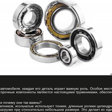
 автомобиля, каждая его деталь играет важную роль. Особое мес
 прочные компоненты являются настоящими тружениками, обеспеч
 и почему они так важны?
пников, игольчатые используют тонкие, длинные ролики цилиндр
агрузки при относительно небольшом размере. Это делает их ид