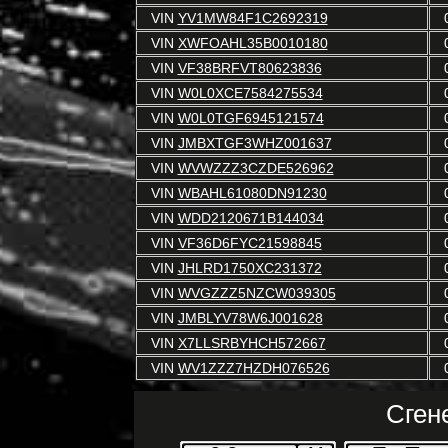
VIN
YV1MW84F1C2692319
VIN
XWFOAHL35B0010180
VIN
VF38BRFVT80623836
VIN
W0L0XCE7584275534
VIN
W0L0TGF6945121574
VIN
JMBXTGF3WHZ001637
VIN
WVWZZZ3CZDE526962
VIN
WBAHL61080DN91230
VIN
WDD2120671B144034
VIN
VF36D6FYC21598845
VIN
JHLRD1750XC231372
VIN
WVGZZZ5NZCW039305
VIN
JMBLYV78W6J001628
VIN
X7LLSRBYHCH572667
VIN
WV1ZZZ7HZDH076526
Сген