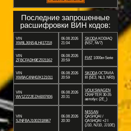
Последние запрошенные
расшифровки ВИН кодов:
VIN
06.08.2026
SKODA
KODIAQ
XW8LJ6NS4LH417218
21:04
(NS7, NV7)
VIN
06.08.2026
FIAT
1000er-Serie
ZFBCFADH9EZ021162
20:59
VIN
06.08.2026
SKODA
OCTAVIA
XW8AC4NH0JK121011
20:59
III (5E3, NL3, NR3)
VOLKSWAGEN
VIN
06.08.2026
CRAFTER 30-35
WV1ZZZ2EZA6007836
20:31
автобус (2E_)
NISSAN
VIN
06.08.2026
QASHQAI /
SJNFBAJ1002318967
20:30
QASHQAI +2 I
(J10, NJ10, JJ10E)