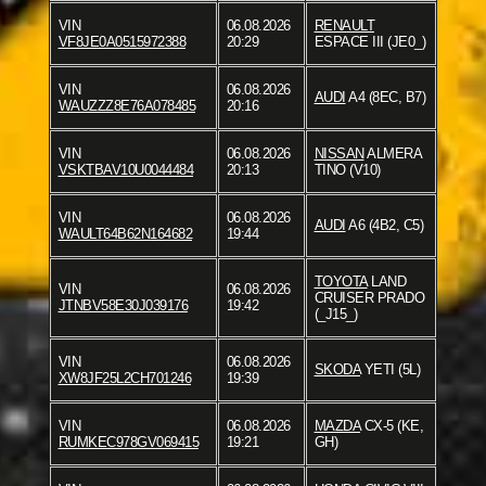
VIN
06.08.2026
RENAULT
VF8JE0A0515972388
20:29
ESPACE III (JE0_)
VIN
06.08.2026
AUDI
A4 (8EC, B7)
WAUZZZ8E76A078485
20:16
VIN
06.08.2026
NISSAN
ALMERA
VSKTBAV10U0044484
20:13
TINO (V10)
VIN
06.08.2026
AUDI
A6 (4B2, C5)
WAULT64B62N164682
19:44
TOYOTA
LAND
VIN
06.08.2026
CRUISER PRADO
JTNBV58E30J039176
19:42
(_J15_)
VIN
06.08.2026
SKODA
YETI (5L)
XW8JF25L2CH701246
19:39
VIN
06.08.2026
MAZDA
CX-5 (KE,
RUMKEC978GV069415
19:21
GH)