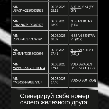
VIN
06.08.2026
SUZUKI
SX4 (EY,
JSAGYA21S00331563
18:13
GY)
VIN
06.08.2026
NISSAN
100 NX
1N4AZ0CP1DC400176
18:09
(B13)
VIN
06.08.2026
NISSAN
SENTRA
Z8NBFAB1753092794
18:09
VII (B17)
VIN
06.08.2026
NISSAN
X-TRAIL
Z8NTANT32ES030956
17:41
(T32_)
VIN
06.08.2026
VOLKSWAGEN
WVWZZZ3CZ8P100604
17:41
PASSAT CC (357)
VIN
06.08.2026
VOLVO
S60 I (384)
YV1RS614982679387
17:40
Сгенерируй себе номер
своего железного друга: