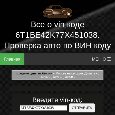
Все о vin коде
6T1BE42K77X451038.
Проверка авто по ВИН коду
Главная
МЕНЮ ☰
Средние цены на бензин
в Москве на сегодня: Дизель - ,
АИ92 - , АИ95 - , АИ98 -
Введите vin-код: