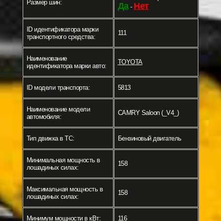
Размер шин:
Да
Нет
-
ID идентификатора марки
111
транспортного средства:
Наименование
TOYOTA
идентификатора марки авто:
ID модели транспорта:
5813
Наименование модели
CAMRY Saloon (_V4_)
автомобиля:
Тип движка в ТС:
Бензиновый двигатель
Минимальная мощность в
158
лошадиных силах:
Максимальная мощность в
158
лошадиных силах:
Минимум мощности в кВт:
116