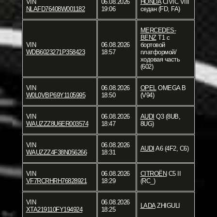
VIN
06.08.2026
HONDA
CIVIC VIII
NLAFD76408W001182
19:06
седан (FD, FA)
MERCEDES-
BENZ
T1 c
VIN
06.08.2026
бортовой
WDB6023271P358423
18:57
платформой/
ходовая часть
(602)
VIN
06.08.2026
OPEL
OMEGA B
W0L0VBP69Y1105995
18:50
(V94)
VIN
06.08.2026
AUDI
Q3 (8UB,
WAUZZZ8U6ER003574
18:47
8UG)
VIN
06.08.2026
AUDI
A6 (4F2, C6)
WAUZZZ4F38N056266
18:31
VIN
06.08.2026
CITROËN
C5 II
VF7RCRHRH76828921
18:29
(RC_)
VIN
06.08.2026
LADA
ZHIGULI
XTA219110FY194924
18:25