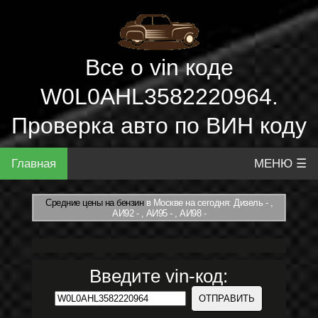
Все о vin коде
W0L0AHL3582220964.
Проверка авто по ВИН коду
Главная
МЕНЮ ☰
Средние цены на бензин
в Москве на сегодня: Дизель - ,
АИ92 - , АИ95 - , АИ98 -
Введите vin-код: