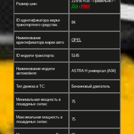
215/55 R16 - Правильно? -
Размер шин:
Да
Нет
-
ID идентификатора марки
84
транспортного средства:
Наименование
OPEL
идентификатора марки авто:
ID модели транспорта:
5145
Наименование модели
ASTRA H универсал (A04)
автомобиля:
Тип движка в ТС:
Бензиновый двигатель
Минимальная мощность в
75
лошадиных силах:
Максимальная мощность в
75
лошадиных силах: