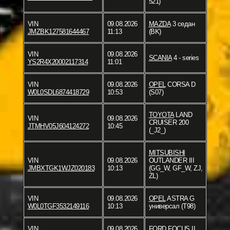
521)
VIN
09.08.2026
MAZDA
3 седан
JMZBK127581644467
11:13
(BK)
VIN
09.08.2026
SCANIA
4 - series
YS2R4X20002117314
11:01
VIN
09.08.2026
OPEL
CORSA D
W0L0SDL6874418729
10:53
(S07)
TOYOTA
LAND
VIN
09.08.2026
CRUISER 200
JTMHV05J604124272
10:45
(_J2_)
MITSUBISHI
VIN
09.08.2026
OUTLANDER III
JMBXTGK1WJZ020183
10:13
(GG_W, GF_W, ZJ,
ZL)
VIN
09.08.2026
OPEL
ASTRA G
W0L0TGF3532149116
10:13
универсал (T98)
VIN
09.08.2026
FORD
FOCUS II