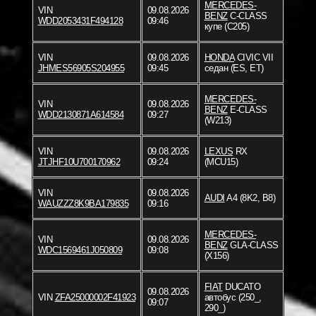
MERCEDES-
VIN
09.08.2026
BENZ
C-CLASS
WDD2053431F494128
09:46
купе (C205)
VIN
09.08.2026
HONDA
CIVIC VII
JHMES56905S204955
09:45
седан (ES, ET)
MERCEDES-
VIN
09.08.2026
BENZ
E-CLASS
WDD2130871A614584
09:27
(W213)
VIN
09.08.2026
LEXUS
RX
JTJHF10U700170962
09:24
(MCU15)
VIN
09.08.2026
AUDI
A4 (8K2, B8)
WAUZZZ8K9BA179835
09:16
MERCEDES-
VIN
09.08.2026
BENZ
GLA-CLASS
WDC1569461J050809
09:08
(X156)
FIAT
DUCATO
09.08.2026
VIN
ZFA25000002F41923
автобус (250_,
09:07
290_)