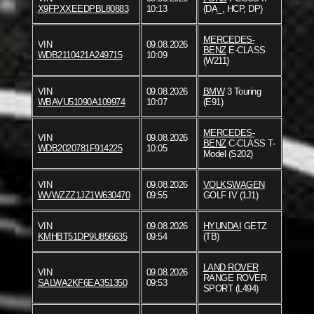
X9FPXXEEDPBL80883
10:13
(DA_, HCP, DP)
MERCEDES-
VIN
09.08.2026
BENZ
E-CLASS
WDB2110421A249715
10:09
(W211)
VIN
09.08.2026
BMW
3 Touring
WBAVU51090A109974
10:07
(E91)
MERCEDES-
VIN
09.08.2026
BENZ
C-CLASS T-
WDB2020781F914225
10:05
Model (S202)
VIN
09.08.2026
VOLKSWAGEN
WVWZZZ1JZ1W630470
09:55
GOLF IV (1J1)
VIN
09.08.2026
HYUNDAI
GETZ
KMHBT51DP9U856635
09:54
(TB)
LAND ROVER
VIN
09.08.2026
RANGE ROVER
SALWA2KF6EA351350
09:53
SPORT (L494)