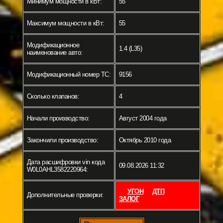
Минимум мощности в кВт:
55
Максимум мощности в кВт:
55
Модификационное
1.4 (L35)
наименование авто:
Модификационный номер ТС:
9156
Сколько клапанов:
4
Начали производство:
Август 2004 года
Закончили производство:
Октябрь 2010 года
Дата расшифровки vin кода
09.08.2026 11:32
W0L0AHL3582220964:
УГОН
ДТП
Дополнительные проверки:
ЗАЛОГ