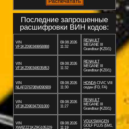
Последние запрошенные
расшифровки ВИН кодов:
RENAULT
VIN
09.08.2026
MEGANE III
VF1KZ090349958888
11:32
Grandtour (KZ0/1)
RENAULT
VIN
09.08.2026
MEGANE III
VF1KZ090348035853
11:32
Grandtour (KZ0/1)
VIN
09.08.2026
HONDA
CIVIC VIII
NLAFD76708W090909
11:30
седан (FD, FA)
RENAULT
VIN
09.08.2026
MEGANE III
VF1KZ090347301000
11:27
Grandtour (KZ0/1)
VOLKSWAGEN
VIN
09.08.2026
GOLF PLUS (5M1,
XW8ZZZ1KZ9G105229
11:19