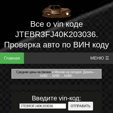
Все о vin коде
JTEBR3FJ40K203036.
Проверка авто по ВИН коду
Главная
МЕНЮ ☰
Средние цены на бензин
в Москве на сегодня: Дизель - ,
АИ92 - , АИ95 - , АИ98 -
Введите vin-код: