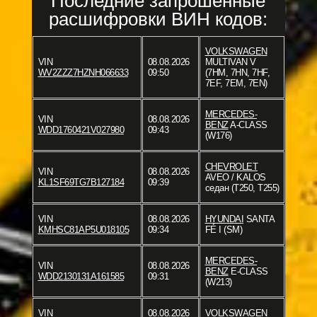
Последние запрошенные
расшифровки ВИН кодов:
VOLKSWAGEN
VIN
08.08.2026
MULTIVAN V
WV2ZZZ7HZNH066633
09:50
(7HM, 7HN, 7HF,
7EF, 7EM, 7EN)
MERCEDES-
VIN
08.08.2026
BENZ
A-CLASS
WDD1760421V027980
09:43
(W176)
CHEVROLET
VIN
08.08.2026
AVEO / KALOS
KL1SF69TG7B127184
09:39
седан (T250, T255)
VIN
08.08.2026
HYUNDAI
SANTA
KMHSC81AP5U018105
09:34
FÉ I (SM)
MERCEDES-
VIN
08.08.2026
BENZ
E-CLASS
WDD2130131A161585
09:31
(W213)
VIN
08.08.2026
VOLKSWAGEN