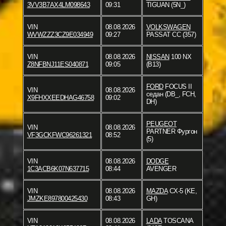
3VV3B7AX4LM098643
09:31
TIGUAN (5N_)
VIN
08.08.2026
VOLKSWAGEN
WVWZZZ3CZ9E034949
09:27
PASSAT CC (357)
VIN
08.08.2026
NISSAN
100 NX
Z8NFBNJ11ES040871
09:05
(B13)
FORD
FOCUS II
VIN
08.08.2026
седан (DB_, FCH,
X9FHXXEEDHAG46758
09:02
DH)
PEUGEOT
VIN
08.08.2026
PARTNER Фургон
VF3GCKFWC96261321
08:52
(5)
VIN
08.08.2026
DODGE
1C3ACB6K07N637715
08:44
AVENGER
VIN
08.08.2026
MAZDA
CX-5 (KE,
JMZKE897800425430
08:43
GH)
VIN
08.08.2026
LADA
TOSCANA