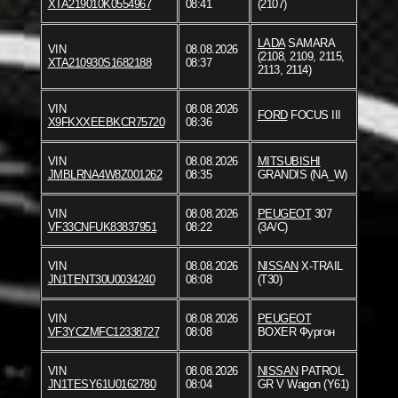
XTA219010K0554967
08:41
(2107)
LADA
SAMARA
VIN
08.08.2026
(2108, 2109, 2115,
XTA210930S1682188
08:37
2113, 2114)
VIN
08.08.2026
FORD
FOCUS III
X9FKXXEEBKCR75720
08:36
VIN
08.08.2026
MITSUBISHI
JMBLRNA4W8Z001262
08:35
GRANDIS (NA_W)
VIN
08.08.2026
PEUGEOT
307
VF33CNFUK83837951
08:22
(3A/C)
VIN
08.08.2026
NISSAN
X-TRAIL
JN1TENT30U0034240
08:08
(T30)
VIN
08.08.2026
PEUGEOT
VF3YCZMFC12338727
08:08
BOXER Фургон
VIN
08.08.2026
NISSAN
PATROL
JN1TESY61U0162780
08:04
GR V Wagon (Y61)