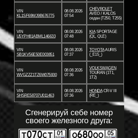
CHEVROLET
VIN
08.08.2026
AVEO / KALOS
KL1SF69WJ9B676775
07:54
седан (T250, T255)
VIN
08.08.2026
KIA
SPORTAGE
U5YPH81ABML146633
07:48
(QL, QLE)
VIN
08.08.2026
TOYOTA
AURIS
SB1KV56E50E003851
07:37
(_E15_)
VOLKSWAGEN
VIN
08.08.2026
TOURAN (1T1,
WVGZZZ1TZ6W075930
07:36
1T2)
VIN
08.08.2026
HONDA
CR-V III
SHSRE58707U011463
07:36
(RE_)
Сгенерируй себе номер
своего железного друга: