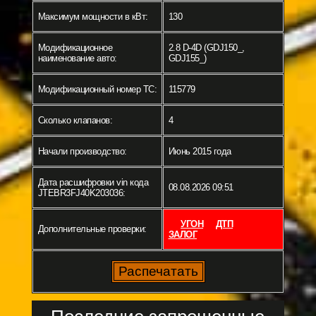
Максимум мощности в кВт:
130
Модификационное
2.8 D-4D (GDJ150_,
наименование авто:
GDJ155_)
Модификационный номер ТС:
115779
Сколько клапанов:
4
Начали производство:
Июнь 2015 года
Дата расшифровки vin кода
08.08.2026 09:51
JTEBR3FJ40K203036:
УГОН
ДТП
Дополнительные проверки:
ЗАЛОГ