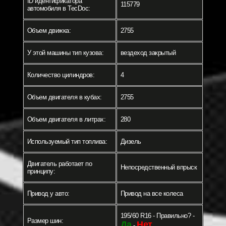
ID идентификатора
115779
автомобиля в TecDoc:
Объем движка:
2755
У этой машины тип кузова:
вездеход закрытый
Количество цилиндров:
4
Объем двигателя в кубах:
2755
Объем двигателя в литрах:
280
Используемый тип топлива:
Дизель
Двигатель работает по
Непосредственный впрыск
принципу:
Привод у авто:
Привод на все колеса
195/60 R16 - Правильно? -
Размер шин:
Да
Нет
-