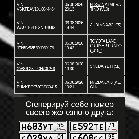
VIN
06.08.2026
NISSAN
ALMERA
VSKTBAV10U0044484
20:13
TINO (V10)
VIN
06.08.2026
AUDI
A6 (4B2, C5)
WAULT64B62N164682
19:44
TOYOTA
LAND
VIN
06.08.2026
CRUISER PRADO
JTNBV58E30J039176
19:42
(_J15_)
VIN
06.08.2026
SKODA
YETI (5L)
XW8JF25L2CH701246
19:39
VIN
06.08.2026
MAZDA
CX-5 (KE,
RUMKEC978GV069415
19:21
GH)
Сгенерируй себе номер
своего железного друга: