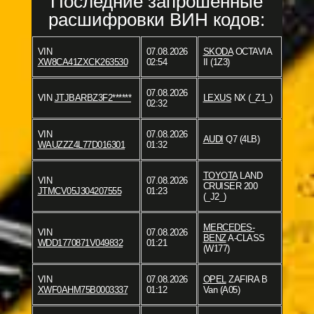
Последние запрошенные
расшифровки ВИН кодов:
VIN
07.08.2026
SKODA
OCTAVIA
XW8CA41ZXCK263530
02:54
II (1Z3)
07.08.2026
VIN
JTJBARBZ3F2******
LEXUS
NX (_Z1_)
02:32
VIN
07.08.2026
AUDI
Q7 (4LB)
WAUZZZ4L77D016301
01:32
TOYOTA
LAND
VIN
07.08.2026
CRUISER 200
JTMCV05J304207555
01:23
(_J2_)
MERCEDES-
VIN
07.08.2026
BENZ
A-CLASS
WDD1770871V049832
01:21
(W177)
VIN
07.08.2026
OPEL
ZAFIRA B
XWF0AHM75B0003337
01:12
Van (A05)