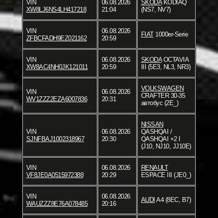
VIN
06.08.2026
SKODA
KODIAQ
XW8LJ6NS4LH417218
21:04
(NS7, NV7)
VIN
06.08.2026
FIAT
1000er-Serie
ZFBCFADH9EZ021162
20:59
VIN
06.08.2026
SKODA
OCTAVIA
XW8AC4NH0JK121011
20:59
III (5E3, NL3, NR3)
VOLKSWAGEN
VIN
06.08.2026
CRAFTER 30-35
WV1ZZZ2EZA6007836
20:31
автобус (2E_)
NISSAN
VIN
06.08.2026
QASHQAI /
SJNFBAJ1002318967
20:30
QASHQAI +2 I
(J10, NJ10, JJ10E)
VIN
06.08.2026
RENAULT
VF8JE0A0515972388
20:29
ESPACE III (JE0_)
VIN
06.08.2026
AUDI
A4 (8EC, B7)
WAUZZZ8E76A078485
20:16