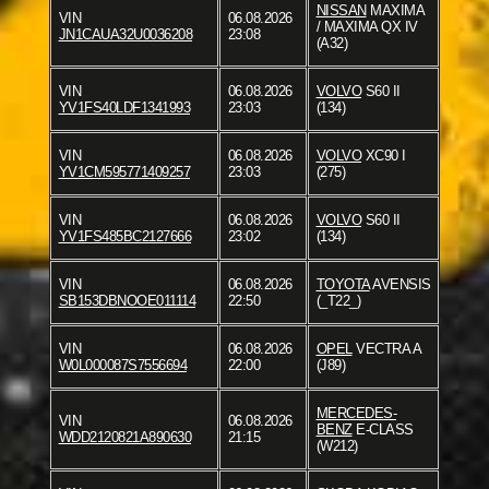
NISSAN
MAXIMA
VIN
06.08.2026
/ MAXIMA QX IV
JN1CAUA32U0036208
23:08
(A32)
VIN
06.08.2026
VOLVO
S60 II
YV1FS40LDF1341993
23:03
(134)
VIN
06.08.2026
VOLVO
XC90 I
YV1CM595771409257
23:03
(275)
VIN
06.08.2026
VOLVO
S60 II
YV1FS485BC2127666
23:02
(134)
VIN
06.08.2026
TOYOTA
AVENSIS
SB153DBNOOE011114
22:50
(_T22_)
VIN
06.08.2026
OPEL
VECTRA A
W0L000087S7556694
22:00
(J89)
MERCEDES-
VIN
06.08.2026
BENZ
E-CLASS
WDD2120821A890630
21:15
(W212)