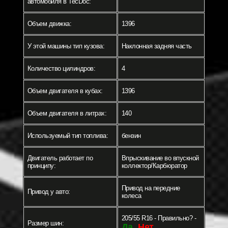
автомобиля в TecDoc:
Объем движка:
1396
У этой машины тип кузова:
Наклонная задняя часть
Количество цилиндров:
4
Объем двигателя в кубах:
1396
Объем двигателя в литрах:
140
Используемый тип топлива:
бензин
Двигатель работает по
Впрыскивание во впускной
принципу:
коллектор/Карбюратор
Привод на передние
Привод у авто:
колеса
205/55 R16 - Правильно? -
Размер шин:
Да
Нет
-