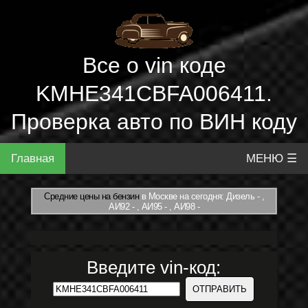
Все о vin коде
KMHE341CBFA006411.
Проверка авто по ВИН коду
Главная
МЕНЮ ☰
Средние цены на бензин
в Москве на сегодня: Дизель - ,
АИ92 - , АИ95 - , АИ98 -
Введите vin-код: