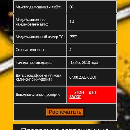
Максимум мощности в кВт:
66
Модификационное
1.4
наименование авто:
Модификационный номер ТС:
2557
Сколько клапанов:
4
Начали производство:
Ноябрь 2010 года
Дата расшифровки vin кода
07.08.2026 03:00
KMHE341CBFA006411:
УГОН
ДТП
Дополнительные проверки:
ЗАЛОГ