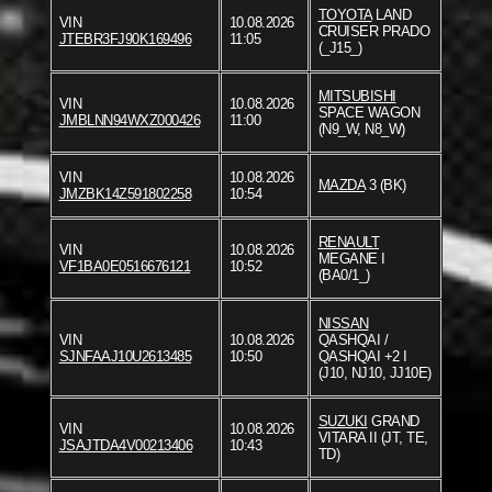
TOYOTA
LAND
VIN
10.08.2026
CRUISER PRADO
JTEBR3FJ90K169496
11:05
(_J15_)
MITSUBISHI
VIN
10.08.2026
SPACE WAGON
JMBLNN94WXZ000426
11:00
(N9_W, N8_W)
VIN
10.08.2026
MAZDA
3 (BK)
JMZBK14Z591802258
10:54
RENAULT
VIN
10.08.2026
MEGANE I
VF1BA0E0516676121
10:52
(BA0/1_)
NISSAN
VIN
10.08.2026
QASHQAI /
SJNFAAJ10U2613485
10:50
QASHQAI +2 I
(J10, NJ10, JJ10E)
SUZUKI
GRAND
VIN
10.08.2026
VITARA II (JT, TE,
JSAJTDA4V00213406
10:43
TD)