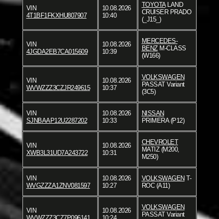
TOYOTA
LAND
VIN
10.08.2026
CRUISER PRADO
4T1BF1FKXHU807907
10:40
(_J15_)
MERCEDES-
VIN
10.08.2026
BENZ
M-CLASS
4JGDA2EB7CA015609
10:39
(W166)
VOLKSWAGEN
VIN
10.08.2026
PASSAT Variant
WVWZZZ3CZJR249615
10:37
(3C5)
VIN
10.08.2026
NISSAN
SJNBAAP12U2287202
10:33
PRIMERA (P12)
CHEVROLET
VIN
10.08.2026
MATIZ (M200,
XWB3L31UD7A243722
10:31
M250)
VIN
10.08.2026
VOLKSWAGEN
T-
WVGZZZA1ZNV081597
10:27
ROC (A11)
VOLKSWAGEN
VIN
10.08.2026
PASSAT Variant
WVWZZZ3CZ7P096141
10:24