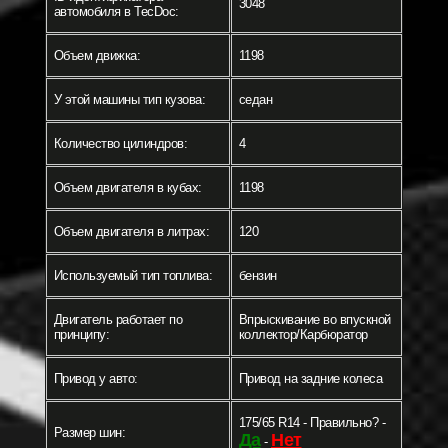
3048
автомобиля в TecDoc:
Объем движка:
1198
У этой машины тип кузова:
седан
Количество цилиндров:
4
Объем двигателя в кубах:
1198
Объем двигателя в литрах:
120
Используемый тип топлива:
бензин
Двигатель работает по
Впрыскивание во впускной
принципу:
коллектор/Карбюратор
Привод у авто:
Привод на задние колеса
175/65 R14 - Правильно? -
Размер шин:
Да
Нет
-