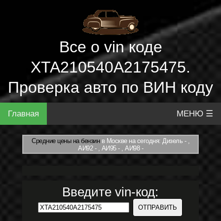
Все о vin коде
XTA210540A2175475.
Проверка авто по ВИН коду
Главная
МЕНЮ ☰
Средние цены на бензин
в Москве на сегодня: Дизель - ,
АИ92 - , АИ95 - , АИ98 -
Введите vin-код: