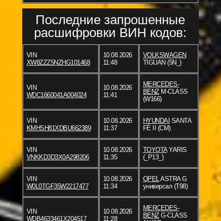
Последние запрошенные
расшифровки ВИН кодов:
VIN
10.08.2026
VOLKSWAGEN
XW8ZZZ5NZHG101468
11:48
TIGUAN (5N_)
MERCEDES-
VIN
10.08.2026
BENZ
M-CLASS
WDC1660041A004024
11:41
(W166)
VIN
10.08.2026
HYUNDAI
SANTA
KMHSH81XDBU662389
11:37
FÉ II (CM)
VIN
10.08.2026
TOYOTA
YARIS
VNKKD3D3X0A298206
11:35
(_P13_)
VIN
10.08.2026
OPEL
ASTRA G
W0L0TGF35W2217477
11:34
универсал (T98)
MERCEDES-
VIN
10.08.2026
BENZ
G-CLASS
WDB4633461X204517
11:28