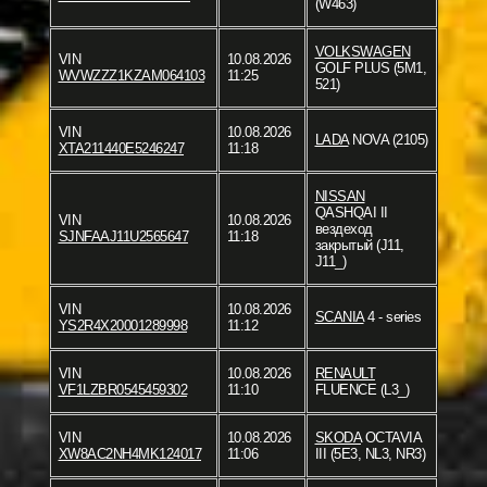
(W463)
VOLKSWAGEN
VIN
10.08.2026
GOLF PLUS (5M1,
WVWZZZ1KZAM064103
11:25
521)
VIN
10.08.2026
LADA
NOVA (2105)
XTA211440E5246247
11:18
NISSAN
QASHQAI II
VIN
10.08.2026
вездеход
SJNFAAJ11U2565647
11:18
закрытый (J11,
J11_)
VIN
10.08.2026
SCANIA
4 - series
YS2R4X20001289998
11:12
VIN
10.08.2026
RENAULT
VF1LZBR0545459302
11:10
FLUENCE (L3_)
VIN
10.08.2026
SKODA
OCTAVIA
XW8AC2NH4MK124017
11:06
III (5E3, NL3, NR3)