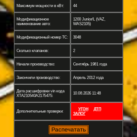
Максимум мощности в кВт:
44
Модификационное
1200 Junior/L (VAZ,
наименование авто:
WAS2105)
Модификационный номер ТС:
3048
Сколько клапанов:
2
Начали производство:
Сентябрь 1981 года
Закончили производство:
Апрель 2012 года
Дата расшифровки vin кода
10.08.2026 11:48
XTA210540A2175475:
УГОН
ДТП
Дополнительные проверки:
ЗАЛОГ