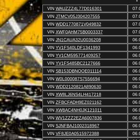
VIN
WAUZZZ4L77D016301
07.
VIN
JTMCV05J304207555
07.
VIN
WDD1770871V049832
07.
VIN
XWF0AHM75B0003337
07.
VIN
JN1CAUA32U0036208
06.
VIN
YV1FS40LDF1341993
06.
VIN
YV1CM595771409257
06.
VIN
YV1FS485BC2127666
06.
VIN
SB153DBNOOE011114
06.
VIN
W0L000087S7556694
06.
VIN
WDD2120821A890630
06.
VIN
XW8LJ6NS4LH417218
06.
VIN
ZFBCFADH9EZ021162
06.
VIN
XW8AC4NH0JK121011
06.
VIN
WV1ZZZ2EZA6007836
06.
VIN
SJNFBAJ1002318967
06.
VIN
VF8JE0A0515972388
06.