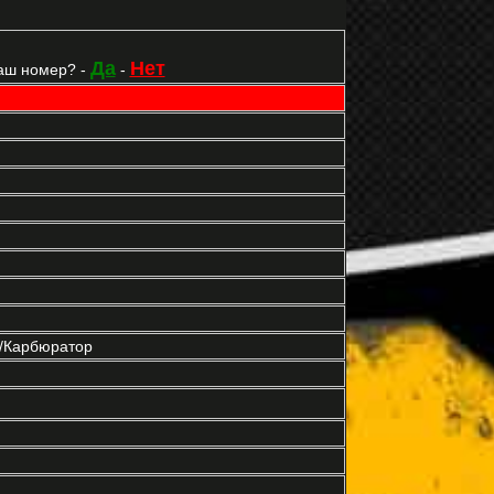
Да
Нет
аш номер? -
-
р/Карбюратор