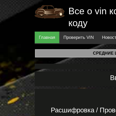
Все о vin
коду
Главная
Проверить VIN
Новос
СРЕДНИЕ 
В
Расшифровка / Пров