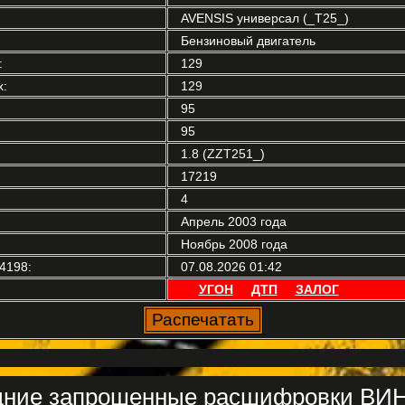
AVENSIS универсал (_T25_)
Бензиновый двигатель
:
129
:
129
95
95
1.8 (ZZT251_)
17219
4
Апрель 2003 года
Ноябрь 2008 года
4198:
07.08.2026 01:42
УГОН
ДТП
ЗАЛОГ
ние запрошенные расшифровки ВИН