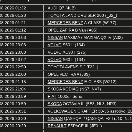
08.2026 01:32
AUDI
Q7 (4LB)
08.2026 01:23
TOYOTA
LAND CRUISER 200 (_J2_)
08.2026 01:21
MERCEDES-BENZ
A-CLASS (W177)
08.2026 01:12
OPEL
ZAFIRA B Van (A05)
08.2026 23:08
NISSAN
MAXIMA / MAXIMA QX IV (A32)
08.2026 23:03
VOLVO
S60 II (134)
08.2026 23:03
VOLVO
XC90 I (275)
08.2026 23:02
VOLVO
S60 II (134)
08.2026 22:50
TOYOTA
AVENSIS (_T22_)
08.2026 22:00
OPEL
VECTRA A (J89)
08.2026 21:15
MERCEDES-BENZ
E-CLASS (W212)
08.2026 21:04
SKODA
KODIAQ (NS7, NV7)
08.2026 20:59
FIAT
1000er-Serie
08.2026 20:59
SKODA
OCTAVIA III (5E3, NL3, NR3)
08.2026 20:31
VOLKSWAGEN
CRAFTER 30-35 автобус (2
08.2026 20:30
NISSAN
QASHQAI / QASHQAI +2 I (J10, NJ1
08.2026 20:29
RENAULT
ESPACE III (JE0_)