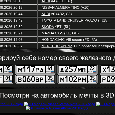
08.2026 20:16
AUDI
A4 (8EC, B7)
08.2026 20:13
NISSAN
ALMERA TINO (V10)
08.2026 19:44
AUDI
A6 (4B2, C5)
08.2026 19:42
TOYOTA
LAND CRUISER PRADO (_J15_)
08.2026 19:39
SKODA
YETI (5L)
08.2026 19:21
MAZDA
CX-5 (KE, GH)
08.2026 19:06
HONDA
CIVIC VIII седан (FD, FA)
08.2026 18:57
MERCEDES-BENZ
T1 c бортовой платформ
ерируй себе номер своего железного д
Посмотри на автомобиль мечты в 3D