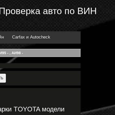
 Проверка авто по ВИН
йн
Carfax и Autocheck
95 - , АИ98 -
марки TOYOTA модели