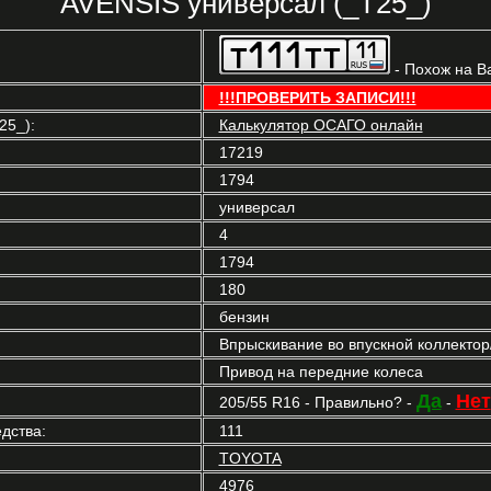
AVENSIS универсал (_T25_)
- Похож на В
!!!ПРОВЕРИТЬ ЗАПИСИ!!!
25_):
Калькулятор ОСАГО онлайн
17219
1794
универсал
4
1794
180
бензин
Впрыскивание во впускной коллекто
Привод на передние колеса
Да
Нет
205/55 R16 - Правильно? -
-
дства:
111
TOYOTA
4976