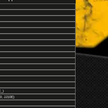
E_)
0, JJ10E)