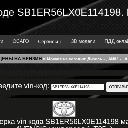
 коде SB1ER56LX0E114198.
ти
ОСАГО
3D модели
ПДД онла
Сервисы ↓
ЦЕНЫ НА БЕНЗИН
в Москве на сегодня: Дизель - , АИ92 - , АИ
ведите vin-код:
ерка vin кода SB1ER56LX0E114198 