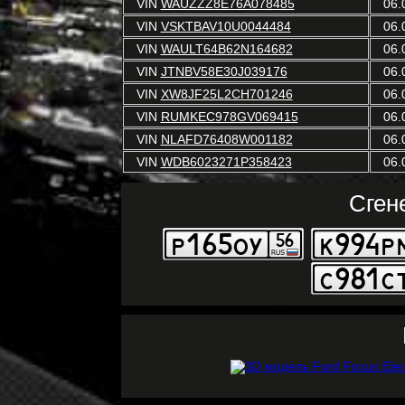
VIN
WAUZZZ8E76A078485
06.
VIN
VSKTBAV10U0044484
06.
VIN
WAULT64B62N164682
06.
VIN
JTNBV58E30J039176
06.
VIN
XW8JF25L2CH701246
06.
VIN
RUMKEC978GV069415
06.
VIN
NLAFD76408W001182
06.
VIN
WDB6023271P358423
06.
Сген