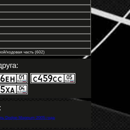
ой/ходовая часть (602)
руга:
: