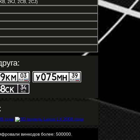
KB, 2KJ, 2CB, 2CJ)
руга:
:
ифровали винкодов более: 500000.