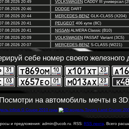
07.08.2026 20:49
VOLKSWAGEN
CADDY III универсал (2
07.08.2026 20:46
DODGE
DART
07.08.2026 20:44
MERCEDES-BENZ
GLK-CLASS (X204)
07.08.2026 20:41
PEUGEOT
406 купе (8C)
07.08.2026 20:41
NISSAN
ALMERA Classic (B10)
07.08.2026 20:09
VOLKSWAGEN
PASSAT Variant (3C5)
07.08.2026 20:07
MERCEDES-BENZ
S-CLASS (W221)
ерируй себе номер своего железного д
Посмотри на автомобиль мечты в 3D
просы и предложения: admin@ucob.ru. RSS:
RSS лента
. Всего расш