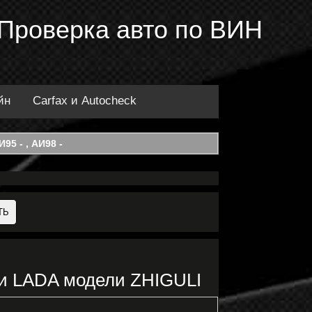
 Проверка авто по ВИН
йн
Carfax и Autocheck
95 - , АИ98 -
ки LADA модели ZHIGULI