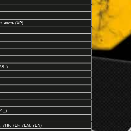
 часть (XP)
AB_)
E1_)
 7HF, 7EF, 7EM, 7EN)