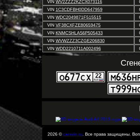
VIN
WV2ZZZ2KZCX073116
VIN
1C3CDFBH0DD647959
VIN
WDC2049871F515515
VIN
VF38CXFZE80659475
VIN
KNMCSHLAS6P505433
VIN
WVWZZZ3CZGE206830
VIN
WDD2210711A002496
Сген
2026 ©
carsvin.ru
. Все права защищены. Во