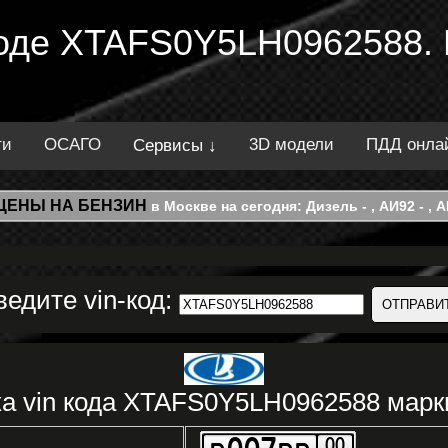
 коде XTAFS0Y5LH0962588.
ти
ОСАГО
3D модели
ПДД онла
Сервисы ↓
ЦЕНЫ НА БЕНЗИН
в Москве на сегодня: Дизель - , АИ92 - , АИ
ведите vin-код:
а vin кода XTAFS0Y5LH0962588 мар