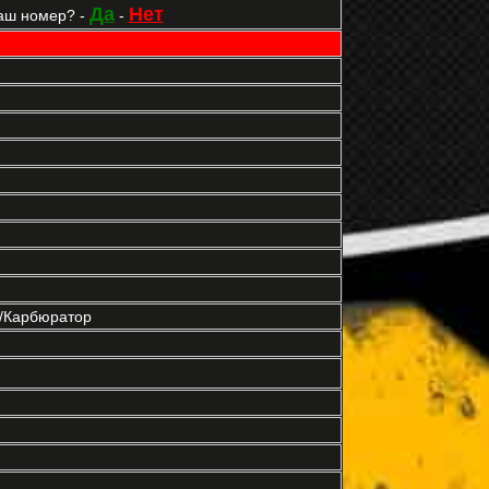
Да
Нет
аш номер? -
-
р/Карбюратор