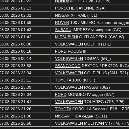
08.08.2026 02:22
HONDA
ACCORD VII (CL, CN)
08.08.2026 02:13
PORSCHE
CAYENNE (92A)
08.08.2026 02:01
NISSAN
X-TRAIL (T31)
08.08.2026 01:59
ROVER
100 / METRO Наклонная задняя
08.08.2026 01:43
SUBARU
IMPREZA универсал (GG)
08.08.2026 01:42
MITSUBISHI
OUTLANDER II (CW_W)
08.08.2026 00:30
VOLKSWAGEN
GOLF III (1H1)
08.08.2026 00:18
FORD
FOCUS III
08.08.2026 00:14
VOLKSWAGEN
TIGUAN (5N_)
07.08.2026 23:58
SSANGYONG
REXTON / REXTON II (G
07.08.2026 23:34
VOLKSWAGEN
GOLF PLUS (5M1, 521)
07.08.2026 23:11
TOYOTA
1000 (KP3_)
07.08.2026 23:09
VOLKSWAGEN
PASSAT (362)
07.08.2026 22:34
FORD
MONDEO IV седан (BA7)
07.08.2026 21:41
VOLKSWAGEN
TOUAREG (7P5, 7P6)
07.08.2026 21:26
TOYOTA
COROLLA Saloon (_E18_, ZR
07.08.2026 21:06
NISSAN
TIIDA седан (SC11)
07.08.2026 20:50
VOLKSWAGEN
MULTIVAN V (7HM, 7HN,