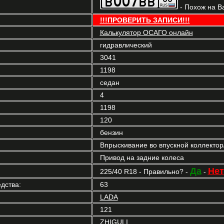
- Похож на В
!!!ПРОВЕРИТЬ ЗАПИСИ!!!
Калькулятор ОСАГО онлайн
гидравлический
3041
1198
седан
4
1198
120
бензин
Впрыскивание во впускной коллекто
Привод на задние колеса
Да
Нет
225/40 R18 - Правильно? -
-
дства:
63
LADA
121
ZHIGULI