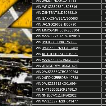
VIN
JHMCL75205C211414
VIN
WP1ZZZ95ZFLB93816
VIN
Z8NTBNT31DS088310
VIN
SAXXCHWS8AV800603
VIN
JF1GG29602H800790
VIN
MMCGNKH809FZ03304
VIN
WVWZZZ1HZTW189018
VIN
X9FKXXEEBKCR69005
VIN
XW8ZZZ5NZFG107483
VIN
KPTGOB1FSCP315171
VIN
WVWZZZ1KZBM618098
VIN
JTMDDREV10D031426
VIN
XW8ZZZ3CZBG500263
VIN
X9FDXXEEBDBM40788
VIN
XW8ZZZ61ZKG016994
VIN
NMTBB0JE20R245813
VIN
3N1BCAC11UK562822
VIN
WV2ZZZ7HZBH043477