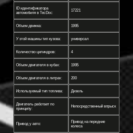
ID идентификатора
17221
автомобиля в TecDoc:
Объем движка:
1995
У этой машины тип кузова:
универсал
Количество цилиндров:
4
Объем двигателя в кубах:
1995
Объем двигателя в литрах:
200
Используемый тип топлива:
Дизель
Двигатель работает по
Непосредственный впрыск
принципу:
Привод на передние
Привод у авто:
колеса