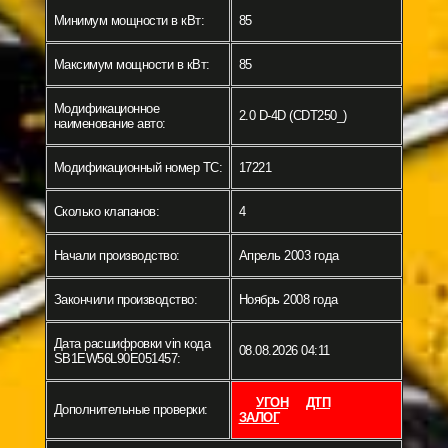
Минимум мощности в кВт:
85
Максимум мощности в кВт:
85
Модификационное
2.0 D-4D (CDT250_)
наименование авто:
Модификационный номер ТС:
17221
Сколько клапанов:
4
Начали производство:
Апрель 2003 года
Закончили производство:
Ноябрь 2008 года
Дата расшифровки vin кода
08.08.2026 04:11
SB1EW56L90E051457:
УГОН
ДТП
Дополнительные проверки:
ЗАЛОГ