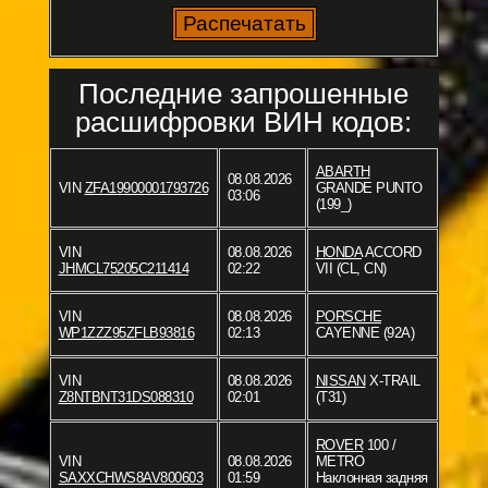
Последние запрошенные
расшифровки ВИН кодов:
ABARTH
08.08.2026
VIN
ZFA19900001793726
GRANDE PUNTO
03:06
(199_)
VIN
08.08.2026
HONDA
ACCORD
JHMCL75205C211414
02:22
VII (CL, CN)
VIN
08.08.2026
PORSCHE
WP1ZZZ95ZFLB93816
02:13
CAYENNE (92A)
VIN
08.08.2026
NISSAN
X-TRAIL
Z8NTBNT31DS088310
02:01
(T31)
ROVER
100 /
VIN
08.08.2026
METRO
SAXXCHWS8AV800603
01:59
Наклонная задняя