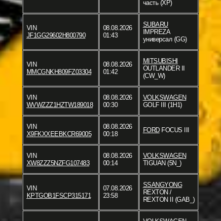
часть (XP)
SUBARU
VIN
08.08.2026
IMPREZA
JF1GG29602H800790
01:43
универсал (GG)
MITSUBISHI
VIN
08.08.2026
OUTLANDER II
MMCGNKH809FZ03304
01:42
(CW_W)
VIN
08.08.2026
VOLKSWAGEN
WVWZZZ1HZTW189018
00:30
GOLF III (1H1)
VIN
08.08.2026
FORD
FOCUS III
X9FKXXEEBKCR69005
00:18
VIN
08.08.2026
VOLKSWAGEN
XW8ZZZ5NZFG107483
00:14
TIGUAN (5N_)
SSANGYONG
VIN
07.08.2026
REXTON /
KPTGOB1FSCP315171
23:58
REXTON II (GAB_)