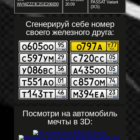
PASSAT Variant
WVWZZZ3CZGE206830
20:09
(3C5)
Сгенерируй себе номер
своего железного друга:
Посмотри на автомобиль
мечты в 3D: