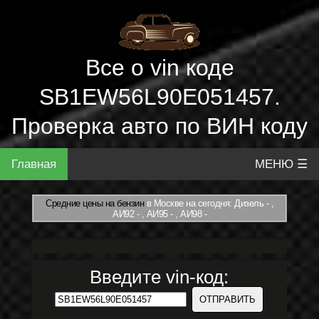
Все о vin коде
SB1EW56L90E051457.
Проверка авто по ВИН коду
Главная
МЕНЮ ☰
Средние цены на бензин
в Москве на сегодня: Дизель - ,
АИ92 - , АИ95 - , АИ98 -
Введите vin-код: