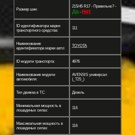
215/45 R17 - Правильно? -
Размер шин:
Да
Нет
-
ID идентификатора марки
111
транспортного средства:
Наименование
TOYOTA
идентификатора марки авто:
ID модели транспорта:
4976
Наименование модели
AVENSIS универсал
автомобиля:
(_T25_)
Тип движка в ТС:
Дизель
Минимальная мощность в
116
лошадиных силах:
Максимальная мощность в
116
лошадиных силах: