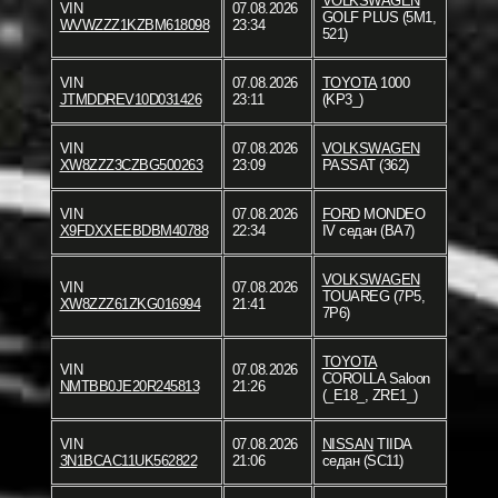
VOLKSWAGEN
VIN
07.08.2026
GOLF PLUS (5M1,
WVWZZZ1KZBM618098
23:34
521)
VIN
07.08.2026
TOYOTA
1000
JTMDDREV10D031426
23:11
(KP3_)
VIN
07.08.2026
VOLKSWAGEN
XW8ZZZ3CZBG500263
23:09
PASSAT (362)
VIN
07.08.2026
FORD
MONDEO
X9FDXXEEBDBM40788
22:34
IV седан (BA7)
VOLKSWAGEN
VIN
07.08.2026
TOUAREG (7P5,
XW8ZZZ61ZKG016994
21:41
7P6)
TOYOTA
VIN
07.08.2026
COROLLA Saloon
NMTBB0JE20R245813
21:26
(_E18_, ZRE1_)
VIN
07.08.2026
NISSAN
TIIDA
3N1BCAC11UK562822
21:06
седан (SC11)