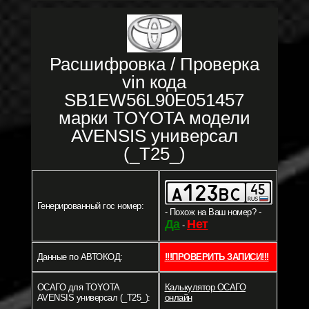
Расшифровка / Проверка
vin кода
SB1EW56L90E051457
марки TOYOTA модели
AVENSIS универсал
(_T25_)
Генерированный гос номер:
- Похож на Ваш номер? -
Да
Нет
-
Данные по АВТОКОД:
!!!ПРОВЕРИТЬ ЗАПИСИ!!!
ОСАГО для TOYOTA
Калькулятор ОСАГО
AVENSIS универсал (_T25_):
онлайн