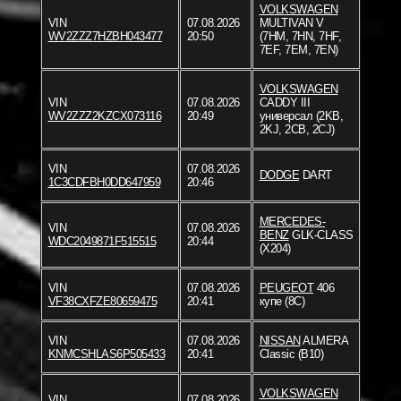
VOLKSWAGEN
VIN
07.08.2026
MULTIVAN V
WV2ZZZ7HZBH043477
20:50
(7HM, 7HN, 7HF,
7EF, 7EM, 7EN)
VOLKSWAGEN
VIN
07.08.2026
CADDY III
WV2ZZZ2KZCX073116
20:49
универсал (2KB,
2KJ, 2CB, 2CJ)
VIN
07.08.2026
DODGE
DART
1C3CDFBH0DD647959
20:46
MERCEDES-
VIN
07.08.2026
BENZ
GLK-CLASS
WDC2049871F515515
20:44
(X204)
VIN
07.08.2026
PEUGEOT
406
VF38CXFZE80659475
20:41
купе (8C)
VIN
07.08.2026
NISSAN
ALMERA
KNMCSHLAS6P505433
20:41
Classic (B10)
VOLKSWAGEN
VIN
07.08.2026