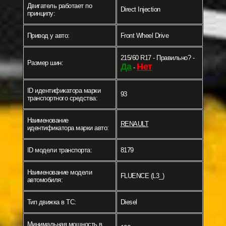
Двигатель работает по
Direct Injection
принципу:
Привод у авто:
Front Wheel Drive
215/60 R17 - Правильно? -
Размер шин:
Да
Нет
-
ID идентификатора марки
93
транспортного средства:
Наименование
RENAULT
идентификатора марки авто:
ID модели транспорта:
8179
Наименование модели
FLUENCE (L3_)
автомобиля:
Тип движка в ТС:
Diesel
Минимальная мощность в