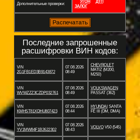
УГОН
ДТП
Дополнительные проверки:
ЗАЛОГ
Последние запрошенные
расшифровки ВИН кодов:
CHEVROLET
VIN
07.08.2026
MATIZ (M200,
2G1FB1ED3B9143872
08:49
M250)
VIN
07.08.2026
VOLKSWAGEN
WVWZZZ3CZDP032761
08:49
PASSAT (362)
VIN
07.08.2026
HYUNDAI
SANTA
KMHST81XDHU807423
08:44
FÉ III (DM, DMA)
VIN
07.08.2026
VOLVO
V50 (545)
YV1MW84F1B2622302
08:43