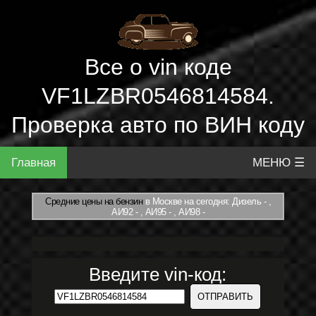
Все о vin коде
VF1LZBR0546814584.
Проверка авто по ВИН коду
Главная
МЕНЮ ☰
Средние цены на бензин
в Москве на сегодня: Дизель - ,
АИ92 - , АИ95 - , АИ98 -
Введите vin-код: