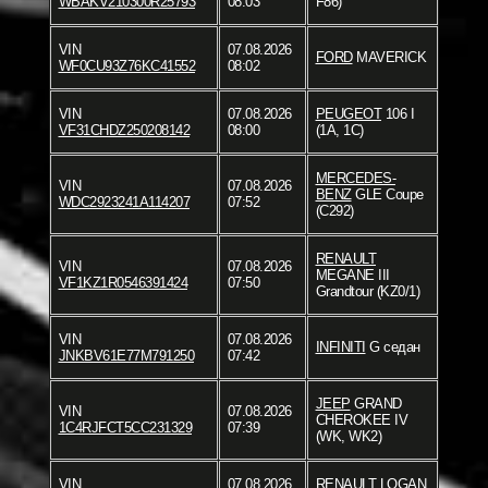
WBAKV210300R25793
08:03
F86)
VIN
07.08.2026
FORD
MAVERICK
WF0CU93Z76KC41552
08:02
VIN
07.08.2026
PEUGEOT
106 I
VF31CHDZ250208142
08:00
(1A, 1C)
MERCEDES-
VIN
07.08.2026
BENZ
GLE Coupe
WDC2923241A114207
07:52
(C292)
RENAULT
VIN
07.08.2026
MEGANE III
VF1KZ1R0546391424
07:50
Grandtour (KZ0/1)
VIN
07.08.2026
INFINITI
G седан
JNKBV61E77M791250
07:42
JEEP
GRAND
VIN
07.08.2026
CHEROKEE IV
1C4RJFCT5CC231329
07:39
(WK, WK2)
VIN
07.08.2026
RENAULT
LOGAN