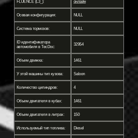
FLUENCE (L3_):
онлайн
Осевая конфигурация:
NULL
Система тормозов:
NULL
ID идентификатора
32954
автомобиля в TecDoc:
Объем движка:
1461
У этой машины тип кузова:
Saloon
Количество цилиндров:
4
Объем двигателя в кубах:
1461
Объем двигателя в литрах:
150
Используемый тип топлива:
Diesel