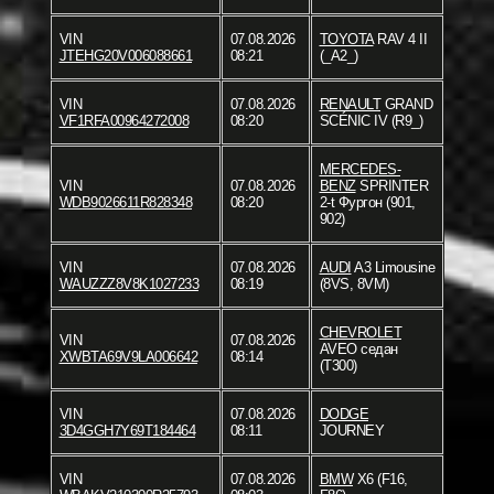
VIN
07.08.2026
TOYOTA
RAV 4 II
JTEHG20V006088661
08:21
(_A2_)
VIN
07.08.2026
RENAULT
GRAND
VF1RFA00964272008
08:20
SCÉNIC IV (R9_)
MERCEDES-
VIN
07.08.2026
BENZ
SPRINTER
WDB9026611R828348
08:20
2-t Фургон (901,
902)
VIN
07.08.2026
AUDI
A3 Limousine
WAUZZZ8V8K1027233
08:19
(8VS, 8VM)
CHEVROLET
VIN
07.08.2026
AVEO седан
XWBTA69V9LA006642
08:14
(T300)
VIN
07.08.2026
DODGE
3D4GGH7Y69T184464
08:11
JOURNEY
VIN
07.08.2026
BMW
X6 (F16,