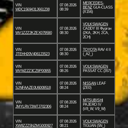
MERCEDES-
VIN
07.08.2026
BENZ
GLA-CLASS
WDC1569431J661238
08:39
(X156)
VOLKSWAGEN
VIN
07.08.2026
CADDY III Фургон
WV1ZZZ2KZEX079590
08:30
(2KA, 2KH, 2CA,
2CH)
VIN
07.08.2026
TOYOTA
RAV 4 II
JTEHH20V406123523
08:30
(_A2_)
VIN
07.08.2026
VOLKSWAGEN
WVWZZZ3CZ9P00955
08:26
PASSAT CC (357)
VIN
07.08.2026
NISSAN
LEAF
SJNFAAZE0U6009518
08:24
(ZE0)
MITSUBISHI
VIN
07.08.2026
PAJERO IV
JMYLRV73W7J702306
08:24
(V8_W, V9_W)
VIN
07.08.2026
VOLKSWAGEN
XW8ZZZ5NZMG000927
08:21
TIGUAN (5N_)