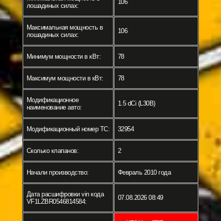
106
лошадиных силах:
Максимальная мощность в
106
лошадиных силах:
Минимум мощности в кВт:
78
Максимум мощности в кВт:
78
Модификационное
1.5 dCi (L30B)
наименование авто:
Модификационный номер ТС:
32954
Сколько клапанов:
2
Начали производство:
Февраль 2010 года
Дата расшифровки vin кода
07.08.2026 08:49
VF1LZBR0546814584: