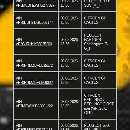
VIN
06.08.2026
PEUGEOT
3008
VF3MCBHZWHS277897
13:36
SUV (M_)
VIN
06.08.2026
CITROËN
C4
VF70BBHYBGE509177
13:36
CACTUS
PEUGEOT
VIN
06.08.2026
PARTNER
VF3GJRHYK95055263
13:36
Combispace (5_,
G_)
VIN
06.08.2026
CITROËN
C4
VF70PHMZBFE515172
13:36
CACTUS
VIN
06.08.2026
CITROËN
C4
VF70PHMZBFE568392
13:36
CACTUS
CITROËN
BERLINGO /
VIN
06.08.2026
BERLINGO FIRST
VF7MFWJYB65601222
13:36
вэн (MF, GJK,
GFK)
VIN
06.08.2026
PEUGEOT
5008
VF30EBHZMFS171183
13:36
(0U_, 0E_)