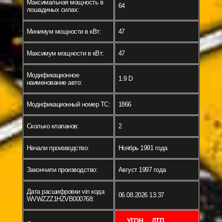
Максимальная мощность в
64
лошадиных силах:
Минимум мощности в кВт:
47
Максимум мощности в кВт:
47
Модификационное
1.9 D
наименование авто:
Модификационный номер ТС:
1866
Сколько клапанов:
2
Начали производство:
Ноябрь 1991 года
Закончили производство:
Август 1997 года
Дата расшифровки vin кода
06.08.2026 13:37
WVWZZZ1HZVB000768:
УГОН
ДТП