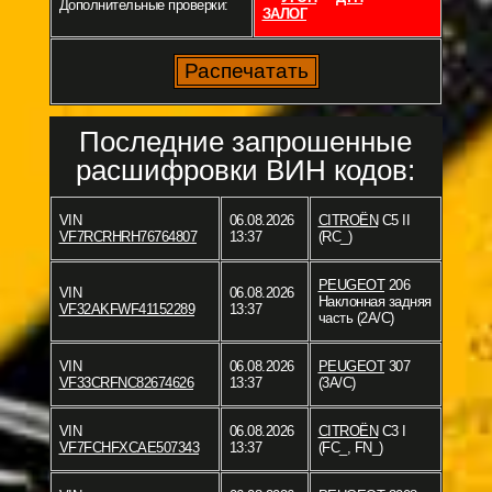
Дополнительные проверки:
ЗАЛОГ
Последние запрошенные
расшифровки ВИН кодов:
VIN
06.08.2026
CITROËN
C5 II
VF7RCRHRH76764807
13:37
(RC_)
PEUGEOT
206
VIN
06.08.2026
Наклонная задняя
VF32AKFWF41152289
13:37
часть (2A/C)
VIN
06.08.2026
PEUGEOT
307
VF33CRFNC82674626
13:37
(3A/C)
VIN
06.08.2026
CITROËN
C3 I
VF7FCHFXCAE507343
13:37
(FC_, FN_)