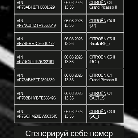
VIN
06.08.2026
CITROËN
C4
VF73ABHZTHJ801629
13:36
Grand Picasso II
VIN
06.08.2026
CITROËN
C4 II
VF7NCBHZTFY568549
13:36
(B7)
VIN
06.08.2026
CITROËN
C5 II
VF7RERFJC76710472
13:36
Break (RE_)
VIN
06.08.2026
CITROËN
C5 II
VF7RCRFJF76732161
13:36
(RC_)
VIN
06.08.2026
CITROËN
C4
VF73ABHZTFJ891839
13:35
Grand Picasso II
VIN
06.08.2026
CITROËN
C4
VF70BBHYBFE566496
13:35
CACTUS
VIN
06.08.2026
CITROËN
C3 II
VF7SCHMZ0EW503345
13:35
(SC_)
Сгенерируй себе номер