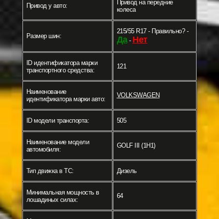
Привод на передние
Привод у авто:
колеса
215/55 R17 - Правильно? -
Размер шин:
Да
Нет
-
ID идентификатора марки
121
транспортного средства:
Наименование
VOLKSWAGEN
идентификатора марки авто:
ID модели транспорта:
505
Наименование модели
GOLF III (1H1)
автомобиля:
Тип движка в ТС:
Дизель
Минимальная мощность в
64
лошадиных силах: