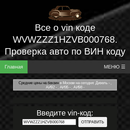
Все о vin коде
WVWZZZ1HZVB000768.
Проверка авто по ВИН коду
Главная
МЕНЮ ☰
Средние цены на бензин
в Москве на сегодня: Дизель - ,
АИ92 - , АИ95 - , АИ98 -
Введите vin-код: