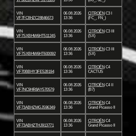
VIN
06.08.2026
CITROËN
C3 I
VF7FC8HZC28846673
13:36
(FC_, FN_)
VIN
06.08.2026
CITROËN
C3 III
VF7SXBHW6HT511245
13:36
(SX)
VIN
06.08.2026
CITROËN
C3 III
VF7SXBHW6HT600092
13:36
(SX)
VIN
06.08.2026
CITROËN
C4
VF70BBHY3FE528194
13:36
CACTUS
VIN
06.08.2026
CITROËN
C4 II
VF7NC9HR8AY570579
13:36
(B7)
VIN
06.08.2026
CITROËN
C4
VF73ABHZMGJ596349
13:36
Grand Picasso II
VIN
06.08.2026
CITROËN
C4
VF73ABHZTHJ913771
13:36
Grand Picasso II