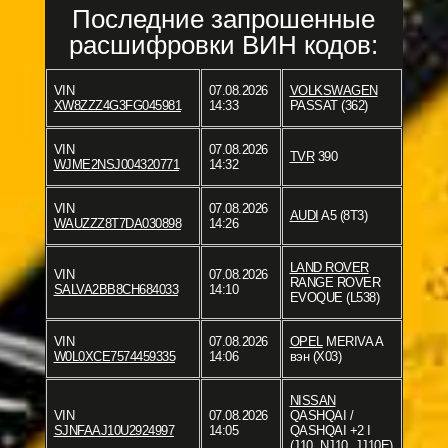
Последние запрошенные
расшифровки ВИН кодов:
VIN
07.08.2026
VOLKSWAGEN
XW8ZZZ4G3FG045981
14:33
PASSAT (362)
VIN
07.08.2026
TVR
390
WJME2NSJ004320771
14:32
VIN
07.08.2026
AUDI
A5 (8T3)
WAUZZZ8T7DA030898
14:26
LAND ROVER
VIN
07.08.2026
RANGE ROVER
SALVA2BB8CH684033
14:10
EVOQUE (L538)
VIN
07.08.2026
OPEL
MERIVA A
W0L0XCE7574459335
14:06
вэн (X03)
NISSAN
VIN
07.08.2026
QASHQAI /
SJNFAAJ10U2924997
14:05
QASHQAI +2 I
(J10, NJ10, JJ10E)