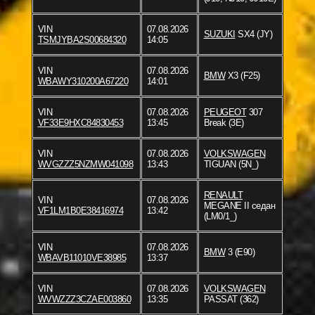
VIN
07.08.2026
SUZUKI
SX4 (JY)
TSMJYBA2S00684320
14:05
VIN
07.08.2026
BMW
X3 (F25)
WBAWY310200A67220
14:01
VIN
07.08.2026
PEUGEOT
307
VF33E9HXC84830453
13:45
Break (3E)
VIN
07.08.2026
VOLKSWAGEN
WVGZZZ5NZMW041098
13:43
TIGUAN (5N_)
RENAULT
VIN
07.08.2026
MEGANE II седан
VF1LM1B0E38416974
13:42
(LM0/1_)
VIN
07.08.2026
BMW
3 (E90)
WBAVB11010VE38985
13:37
VIN
07.08.2026
VOLKSWAGEN
WVWZZZ3CZAE003860
13:35
PASSAT (362)