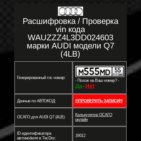
Расшифровка / Проверка
vin кода
WAUZZZ4L3DD024603
марки AUDI модели Q7
(4LB)
Генерированный гос номер:
- Похож на Ваш номер? -
Да
Нет
-
Данные по АВТОКОД:
!!!ПРОВЕРИТЬ ЗАПИСИ!!!
Калькулятор ОСАГО
ОСАГО для AUDI Q7 (4LB):
онлайн
ID идентификатора
19012
автомобиля в TecDoc: