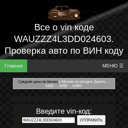
Все о vin коде
WAUZZZ4L3DD024603.
Проверка авто по ВИН коду
Главная
МЕНЮ ☰
Средние цены на бензин
в Москве на сегодня: Дизель - ,
АИ92 - , АИ95 - , АИ98 -
Введите vin-код: