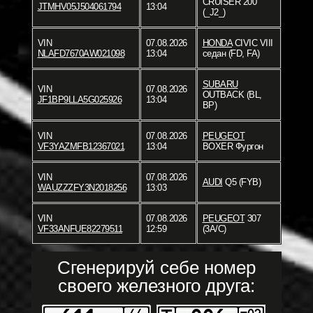
CRUISER 200
JTMHV05J504061794
13:04
(_J2_)
VIN
07.08.2026
HONDA
CIVIC VIII
NLAFD7670AW021098
13:04
седан (FD, FA)
SUBARU
VIN
07.08.2026
OUTBACK (BL,
JF1BP9LLA5G025926
13:04
BP)
VIN
07.08.2026
PEUGEOT
VF3YAZMFB12367021
13:04
BOXER Фургон
VIN
07.08.2026
AUDI
Q5 (FYB)
WAUZZZFY3N2018256
13:03
VIN
07.08.2026
PEUGEOT
307
VF33ANFUE82279511
12:59
(3A/C)
Сгенерируй себе номер
своего железного друга: