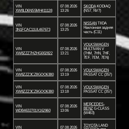
VIN
07.08.2026
SKODA
KODIAQ
XW8LD6NS5MH411128
13:26
(NS7, NV7)
NISSAN
TIIDA
VIN
07.08.2026
Наклонная задняя
3N1FCAC11UL467673
13:25
часть (C11)
VOLKSWAGEN
VIN
07.08.2026
MULTIVAN V
XW8ZZZ7HZHG002822
13:21
(7HM, 7HN, 7HF,
7EF, 7EM, 7EN)
VIN
07.08.2026
VOLKSWAGEN
XW8ZZZ3CZ8GOO6380
13:19
PASSAT CC (357)
VIN
07.08.2026
VOLKSWAGEN
XW8ZZZ3CZ9GOO6380
13:18
PASSAT CC (357)
MERCEDES-
VIN
07.08.2026
BENZ
G-CLASS
WDB4632701X162960
13:06
(W463)
TOYOTA
LAND
VIN
07.08.2026