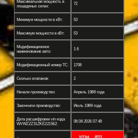
Максимальная мощность в
72
лошадиных силах:
Минимум мощности в кВт:
53
Максимум мощности в кВт:
53
Модификационное
1.6
наименование авто:
Модификационный номер ТС:
1708
Сколько клапанов:
2
Начали производство:
Апрель 1988 года
Закончили производство:
Июль 1989 года
Дата расшифровки vin кода
08.08.2026 07:48
WVWZZZ31ZKE221562:
УГОН
ДТП