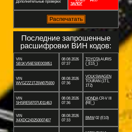
Дополнительные проверки:
ЗАЛОГ
Последние запрошенные
расшифровки ВИН кодов:
VIN
08.08.2026
TOYOTA
AURIS
SB1KV56E50E003851
07:37
(_E15_)
VOLKSWAGEN
VIN
08.08.2026
TOURAN (1T1,
WVGZZZ1TZ6W075930
07:36
1T2)
VIN
08.08.2026
HONDA
CR-V III
SHSRE58707U011463
07:36
(RE_)
VIN
08.08.2026
BMW
02 (E10)
X4XDC243250007407
07:33