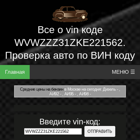
Все о vin коде
WVWZZZ31ZKE221562.
Проверка авто по ВИН коду
Главная
МЕНЮ ☰
Средние цены на бензин
в Москве на сегодня: Дизель - ,
АИ92 - , АИ95 - , АИ98 -
Введите vin-код: