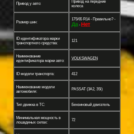
Привод на передние
Привод у авто:
колеса
175/65 R14 - Правильно? -
Размер шин:
Да
Нет
-
ID идентификатора марки
121
транспортного средства:
Наименование
VOLKSWAGEN
идентификатора марки авто:
ID модели транспорта:
412
Наименование модели
PASSAT (3A2, 35I)
автомобиля:
Тип движка в ТС:
Бензиновый двигатель
Минимальная мощность в
72
лошадиных силах: