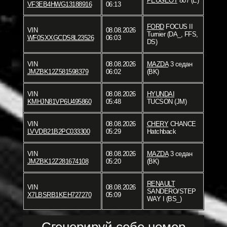
PEUGEOT
807 (E)
VF3EB4HWG13188916
06:13
FORD
FOCUS II
VIN
08.08.2026
Turnier (DA_, FFS,
WF0SXXGCDS8L23526
06:03
DS)
VIN
08.08.2026
MAZDA
3 седан
JMZBK12Z581598379
06:02
(BK)
VIN
08.08.2026
HYUNDAI
KMHJN81VP6U495860
05:48
TUCSON (JM)
VIN
08.08.2026
CHERY
CHANCE
LVVDB21B2PC033300
05:29
Hatchback
VIN
08.08.2026
MAZDA
3 седан
JMZBK12Z281674108
05:20
(BK)
RENAULT
VIN
08.08.2026
SANDERO/STEP
X7LBSRB1KEH727270
05:09
WAY I (BS_)