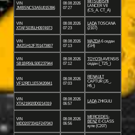
MITSUBISHI
VIN
08.08.2026
LANCER VII
JMBSNCS3A5U015396
07:27
(CS_A, CT_A)
VIN
08.08.2026
LADA
TOSCANA
XTAFS035LH0974973
07:23
(2107)
VIN
08.08.2026
MAZDA
6 седан
JMZGH12F701473807
07:13
(GH)
VIN
08.08.2026
TOYOTA
AVENSIS
SB1BR56L50E237944
07:12
седан (_T25_)
RENAULT
VIN
08.08.2026
CAPTUR (J5_,
VF12REL1E53420841
07:03
H5_)
VIN
08.08.2026
LADA
ZHIGULI
XTA219020D0214319
06:57
MERCEDES-
VIN
08.08.2026
BENZ
E-CLASS
WDD2073341F247043
06:56
купе (C207)