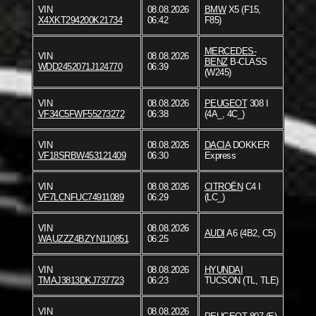
VIN
08.08.2026
BMW
X5 (F15,
X4XKT294200K21734
06:42
F85)
MERCEDES-
VIN
08.08.2026
BENZ
B-CLASS
WDD2452071J124770
06:39
(W245)
VIN
08.08.2026
PEUGEOT
308 I
VF34C5FWF55273272
06:38
(4A_, 4C_)
VIN
08.08.2026
DACIA
DOKKER
VF18SRBW453121409
06:30
Express
VIN
08.08.2026
CITROËN
C4 I
VF7LCNFUC74911089
06:29
(LC_)
VIN
08.08.2026
AUDI
A6 (4B2, C5)
WAUZZZ4BZYN110851
06:25
VIN
08.08.2026
HYUNDAI
TMAJ3813DKJ737723
06:23
TUCSON (TL, TLE)
VIN
08.08.2026