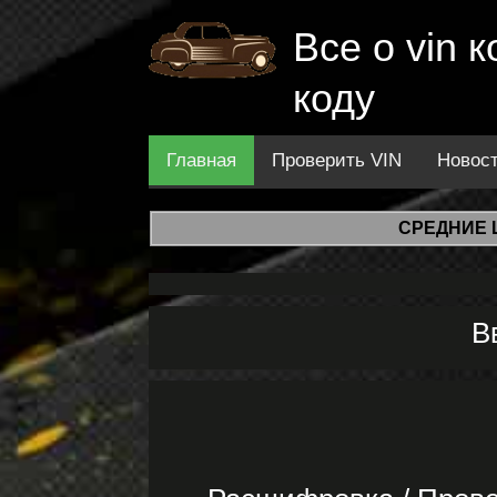
Все о vin
коду
Главная
Проверить VIN
Новос
СРЕДНИЕ 
В