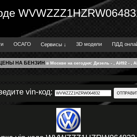
 коде WVWZZZ1HZRW064832
ти
ОСАГО
3D модели
ПДД онла
Сервисы ↓
ЦЕНЫ НА БЕНЗИН
в Москве на сегодня: Дизель - , АИ92 - , АИ
ведите vin-код: