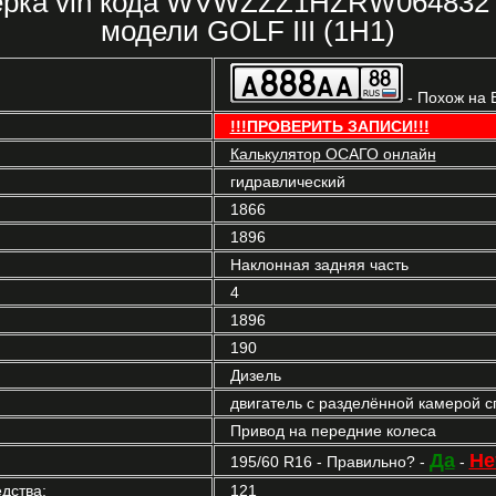
верка vin кода WVWZZZ1HZRW06483
модели GOLF III (1H1)
- Похож на 
!!!ПРОВЕРИТЬ ЗАПИСИ!!!
Калькулятор ОСАГО онлайн
гидравлический
1866
1896
Наклонная задняя часть
4
1896
190
Дизель
двигатель с разделённой камерой с
Привод на передние колеса
Да
Не
195/60 R16 - Правильно? -
-
дства:
121