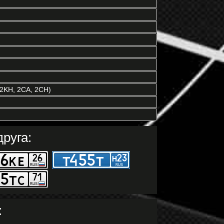
 2KH, 2CA, 2CH)
руга:
: