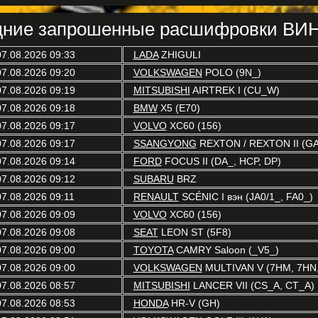
ние запрошенные расшифровки ВИН
07.08.2026 09:33
LADA
ZHIGULI
07.08.2026 09:20
VOLKSWAGEN
POLO (9N_)
07.08.2026 09:19
MITSUBISHI
AIRTREK I (CU_W)
07.08.2026 09:18
BMW
X5 (E70)
07.08.2026 09:17
VOLVO
XC60 (156)
07.08.2026 09:17
SSANGYONG
REXTON / REXTON II (G
07.08.2026 09:14
FORD
FOCUS II (DA_, HCP, DP)
07.08.2026 09:12
SUBARU
BRZ
07.08.2026 09:11
RENAULT
SCÉNIC I вэн (JA0/1_, FA0_)
07.08.2026 09:09
VOLVO
XC60 (156)
07.08.2026 09:08
SEAT
LEON ST (5F8)
07.08.2026 09:00
TOYOTA
CAMRY Saloon (_V5_)
07.08.2026 09:00
VOLKSWAGEN
MULTIVAN V (7HM, 7HN, 
07.08.2026 08:57
MITSUBISHI
LANCER VII (CS_A, CT_A)
07.08.2026 08:53
HONDA
HR-V (GH)