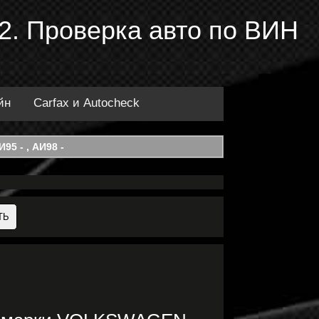
. Проверка авто по ВИН
йн
Carfax и Autocheck
95 - , АИ98 -