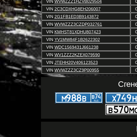
VIN
WVWZZZ1HZVB029504
VIN
2C3CDXHG8EH206007
VIN
2G1FB1ED3B9143872
VIN
WVWZZZ3CZDP032761
VIN
KMHST81XDHU807423
VIN
YV1MW84F1B2622302
VIN
WDC1569431J661238
VIN
WV1ZZZ2KZEX079590
VIN
JTEHH20V406123523
VIN
WVWZZZ3CZ9P00955
Сген