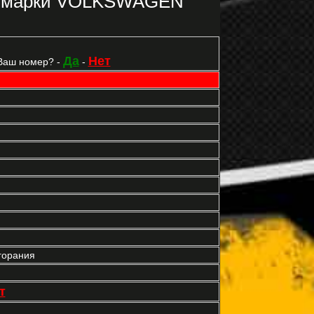
2 марки VOLKSWAGEN
Да
Нет
Ваш номер? -
-
горания
т