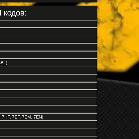
 кодов:
AB_)
7HF, 7EF, 7EM, 7EN)