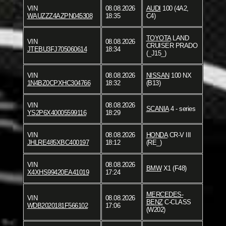
VIN
08.08.2026
AUDI
100 (4A2,
WAUZZZ4AZPN045308
18:35
C4)
TOYOTA
LAND
VIN
08.08.2026
CRUISER PRADO
JTEBU3FJ705060614
18:34
(_J15_)
VIN
08.08.2026
NISSAN
100 NX
1N4BZ0CPXHC304766
18:32
(B13)
VIN
08.08.2026
SCANIA
4 - series
YS2P6X40005599116
18:29
VIN
08.08.2026
HONDA
CR-V III
JHLRE485XBC400197
18:12
(RE_)
VIN
08.08.2026
BMW
X1 (F48)
X4XHS99420EA41019
17:24
MERCEDES-
VIN
08.08.2026
BENZ
C-CLASS
WDB2020181F566102
17:06
(W202)