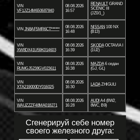
RENAULT
GRAND
VIN
08.08.2026
SCÉNIC III
VF1JZ14M650687840
16:57
(JZ0/1_)
08.08.2026
NISSAN
100 NX
VIN
JN8AF5MR6CT******
16:48
(B13)
VIN
08.08.2026
SKODA
OCTAVIA I
XW8DX41U59K014603
16:39
(1U2)
VIN
08.08.2026
MAZDA
6 седан
RUMGJ5238GV023611
16:38
(GJ, GL)
VIN
08.08.2026
LADA
ZHIGULI
XTA219000DY016025
16:30
VIN
08.08.2026
AUDI
A4 (8W2,
WAUZZZF48MA018271
16:28
8WC, B9)
Сгенерируй себе номер
своего железного друга: