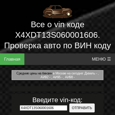
Все о vin коде
X4XDT13S060001606.
Проверка авто по ВИН коду
Главная
МЕНЮ ☰
Средние цены на бензин
в Москве на сегодня: Дизель - ,
АИ92 - , АИ95 - , АИ98 -
Введите vin-код: