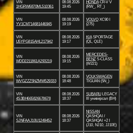
VIN
08.08.2026
HONDA
CR-V V
1HGRW6870ML510361
19:45
(RW_, RT_)
VIN
08.08.2026
VOLVO
XC90 I
YV1CM714681446945
19:19
(275)
VIN
08.08.2026
KIA
SPORTAGE
U5YPG815AHL217942
19:17
(QL, QLE)
MERCEDES-
VIN
08.08.2026
BENZ
S-CLASS
WDD2211861A293219
19:15
(W221)
VIN
08.08.2026
VOLKSWAGEN
WVGZZZ5NZMW529333
18:48
TIGUAN (5N_)
VIN
08.08.2026
SUBARU
LEGACY
4S3BH665826678678
18:37
III универсал (BH)
NISSAN
VIN
08.08.2026
QASHQAI /
SJNFAAJ10U1249452
18:37
QASHQAI +2 I
(J10, NJ10, JJ10E)