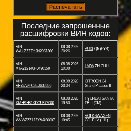
Последние запрошенные
расшифровки ВИН кодов:
VIN
08.08.2026
AUDI
Q5 (FYB)
WAUZZZFY2N2067366
20:26
VIN
08.08.2026
LADA
ZHIGULI
XTA219140P0490359
20:08
VIN
08.08.2026
CITROËN
C4
VF73A9HC8EJ633386
20:04
Grand Picasso II
VIN
08.08.2026
HYUNDAI
SANTA
KMHSH81XDCU877000
19:50
FÉ II (CM)
VIN
08.08.2026
VOLKSWAGEN
WVWZZZ1JZYW460097
19:45
GOLF IV (1J1)