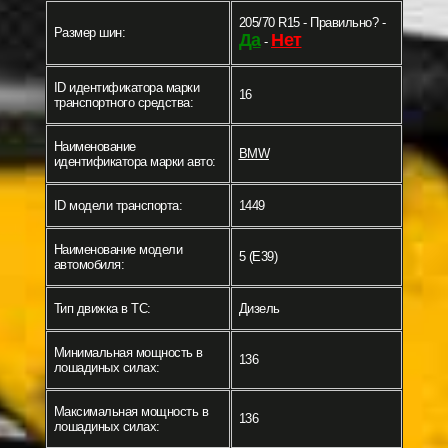
205/70 R15 - Правильно? -
Размер шин:
Да
Нет
-
ID идентификатора марки
16
транспортного средства:
Наименование
BMW
идентификатора марки авто:
ID модели транспорта:
1449
Наименование модели
5 (E39)
автомобиля:
Тип движка в ТС:
Дизель
Минимальная мощность в
136
лошадиных силах:
Максимальная мощность в
136
лошадиных силах: