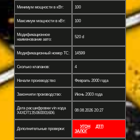
Минимум мощности в кВт:
100
Максимум мощности в кВт:
100
Модификационное
520 d
наименование авто:
Модификационный номер ТС:
14599
Сколько клапанов:
4
Начали производство:
Февраль 2000 года
Закончили производство:
Июнь 2003 года
Дата расшифровки vin кода
08.08.2026 20:27
X4XDT13S060001606:
УГОН
ДТП
Дополнительные проверки:
ЗАЛОГ