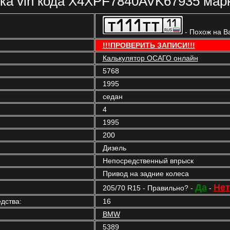
ка vin кода X4XPF7840AVK67935 мар
- Похож на В
!!!ПРОВЕРИТЬ ЗАПИСИ!!!
Калькулятор ОСАГО онлайн
5768
1995
седан
4
1995
200
Дизель
Непосредственный впрыск
Привод на задние колеса
Да
Нет
205/70 R15 - Правильно? -
-
дства:
16
BMW
5389