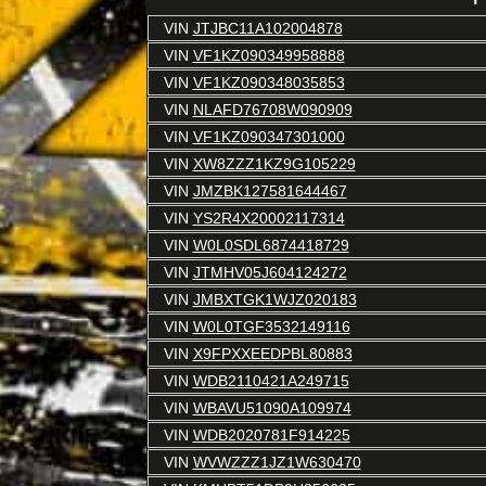
VIN
JTJBC11A102004878
VIN
VF1KZ090349958888
VIN
VF1KZ090348035853
VIN
NLAFD76708W090909
VIN
VF1KZ090347301000
VIN
XW8ZZZ1KZ9G105229
VIN
JMZBK127581644467
VIN
YS2R4X20002117314
VIN
W0L0SDL6874418729
VIN
JTMHV05J604124272
VIN
JMBXTGK1WJZ020183
VIN
W0L0TGF3532149116
VIN
X9FPXXEEDPBL80883
VIN
WDB2110421A249715
VIN
WBAVU51090A109974
VIN
WDB2020781F914225
VIN
WVWZZZ1JZ1W630470