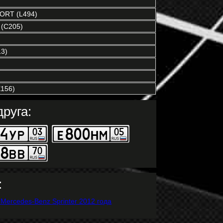
RT (L494)
(C205)
3)
156)
руга:
: