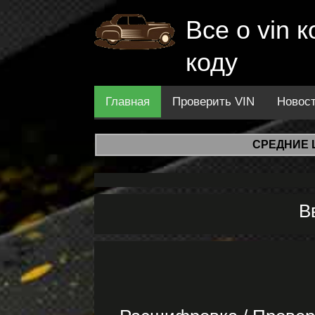
Все о vin
коду
Главная
Проверить VIN
Новос
СРЕДНИЕ 
В