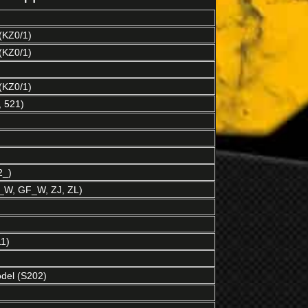
(KZ0/1)
(KZ0/1)
(KZ0/1)
 521)
2_)
W, GF_W, ZJ, ZL)
1)
el (S202)