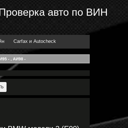
 Проверка авто по ВИН
йн
Carfax и Autocheck
95 - , АИ98 -