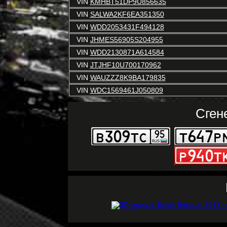
VIN
KMHBT51DP9U856635
VIN
SALWA2KF6EA351350
VIN
WDD2053431F494128
VIN
JHMES56905S204955
VIN
WDD2130871A614584
VIN
JTJHF10U700170962
VIN
WAUZZZ8K9BA179835
VIN
WDC1569461J050809
Сген