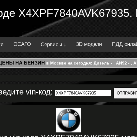
 коде X4XPF7840AVK67935.
ти
ОСАГО
3D модели
ПДД онла
Сервисы ↓
ЦЕНЫ НА БЕНЗИН
в Москве на сегодня: Дизель - , АИ92 - , АИ
ведите vin-код: