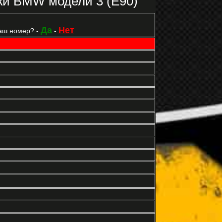
ки BMW модели 3 (E90)
Да
Нет
аш номер? -
-