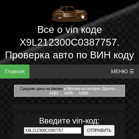
Все о vin коде
X9L212300C0387757.
Проверка авто по ВИН коду
Главная
МЕНЮ ☰
Средние цены на бензин
в Москве на сегодня: Дизель - ,
АИ92 - , АИ95 - , АИ98 -
Введите vin-код: