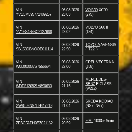
VIN
06.08.2026
VOLVO
XC90 I
YV1CM595771409257
23:03
(275)
VIN
06.08.2026
VOLVO
S60 II
YV1FS485BC2127666
23:02
(134)
VIN
06.08.2026
TOYOTA
AVENSIS
SB153DBNOOE011114
22:50
(_T22_)
VIN
06.08.2026
OPEL
VECTRA A
W0L000087S7556694
22:00
(J89)
MERCEDES-
VIN
06.08.2026
BENZ
E-CLASS
WDD2120821A890630
21:15
(W212)
VIN
06.08.2026
SKODA
KODIAQ
XW8LJ6NS4LH417218
21:04
(NS7, NV7)
VIN
06.08.2026
FIAT
1000er-Serie
ZFBCFADH9EZ021162
20:59