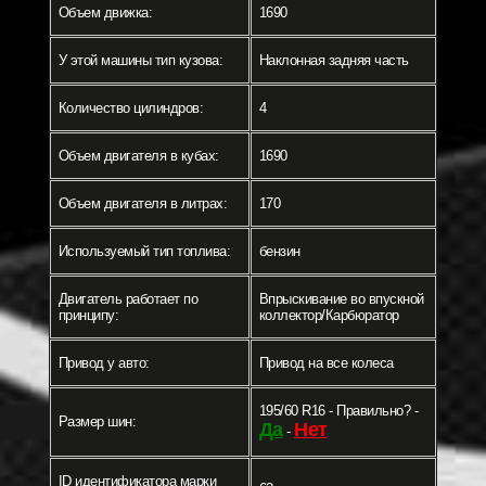
Объем движка:
1690
У этой машины тип кузова:
Наклонная задняя часть
Количество цилиндров:
4
Объем двигателя в кубах:
1690
Объем двигателя в литрах:
170
Используемый тип топлива:
бензин
Двигатель работает по
Впрыскивание во впускной
принципу:
коллектор/Карбюратор
Привод у авто:
Привод на все колеса
195/60 R16 - Правильно? -
Размер шин:
Да
Нет
-
ID идентификатора марки