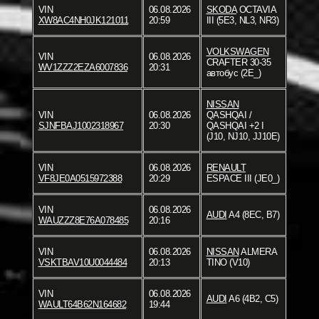
VIN
06.08.2026
SKODA
OCTAVIA
XW8AC4NH0JK121011
20:59
III (5E3, NL3, NR3)
VOLKSWAGEN
VIN
06.08.2026
CRAFTER 30-35
WV1ZZZ2EZA6007836
20:31
автобус (2E_)
NISSAN
VIN
06.08.2026
QASHQAI /
SJNFBAJ1002318967
20:30
QASHQAI +2 I
(J10, NJ10, JJ10E)
VIN
06.08.2026
RENAULT
VF8JE0A0515972388
20:29
ESPACE III (JE0_)
VIN
06.08.2026
AUDI
A4 (8EC, B7)
WAUZZZ8E76A078485
20:16
VIN
06.08.2026
NISSAN
ALMERA
VSKTBAV10U0044484
20:13
TINO (V10)
VIN
06.08.2026
AUDI
A6 (4B2, C5)
WAULT64B62N164682
19:44