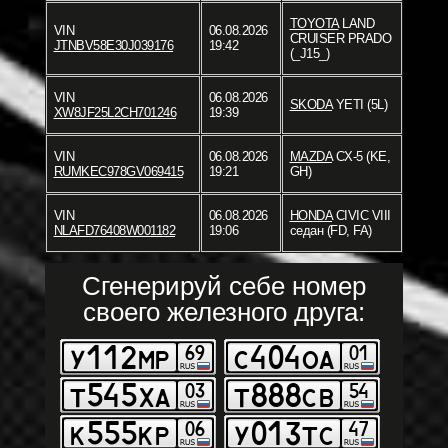
TOYOTA
LAND
VIN
06.08.2026
CRUISER PRADO
JTNBV58E30J039176
19:42
(_J15_)
VIN
06.08.2026
SKODA
YETI (5L)
XW8JF25L2CH701246
19:39
VIN
06.08.2026
MAZDA
CX-5 (KE,
RUMKEC978GV069415
19:21
GH)
VIN
06.08.2026
HONDA
CIVIC VIII
NLAFD76408W001182
19:06
седан (FD, FA)
Сгенерируй себе номер
своего железного друга: