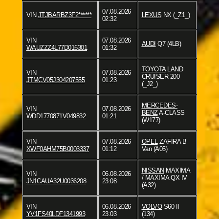
07.08.2026
VIN
JTJBARBZ3F2******
LEXUS
NX (_Z1_)
02:32
VIN
07.08.2026
AUDI
Q7 (4LB)
WAUZZZ4L77D016301
01:32
TOYOTA
LAND
VIN
07.08.2026
CRUISER 200
JTMCV05J304207555
01:23
(_J2_)
MERCEDES-
VIN
07.08.2026
BENZ
A-CLASS
WDD1770871V049832
01:21
(W177)
VIN
07.08.2026
OPEL
ZAFIRA B
XWF0AHM75B0003337
01:12
Van (A05)
NISSAN
MAXIMA
VIN
06.08.2026
/ MAXIMA QX IV
JN1CAUA32U0036208
23:08
(A32)
VIN
06.08.2026
VOLVO
S60 II
YV1FS40LDF1341993
23:03
(134)