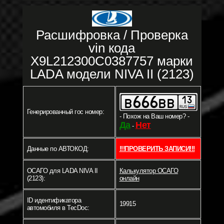
Расшифровка / Проверка
vin кода
X9L212300C0387757 марки
LADA модели NIVA II (2123)
Генерированный гос номер:
- Похож на Ваш номер? -
Да
Нет
-
Данные по АВТОКОД:
!!!ПРОВЕРИТЬ ЗАПИСИ!!!
ОСАГО для LADA NIVA II
Калькулятор ОСАГО
(2123):
онлайн
ID идентификатора
19915
автомобиля в TecDoc: