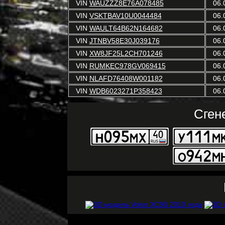
VIN
WAUZZZ8E76A078485
06.
VIN
VSKTBAV10U0044484
06.
VIN
WAULT64B62N164682
06.
VIN
JTNBV58E30J039176
06.
VIN
XW8JF25L2CH701246
06.
VIN
RUMKEC978GV069415
06.
VIN
NLAFD76408W001182
06.
VIN
WDB6023271P358423
06.
Сген