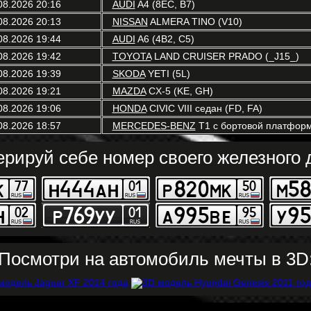
08.2026 20:16
AUDI
A4 (8EC, B7)
08.2026 20:13
NISSAN
ALMERA TINO (V10)
08.2026 19:44
AUDI
A6 (4B2, C5)
08.2026 19:42
TOYOTA
LAND CRUISER PRADO (_J15_)
08.2026 19:39
SKODA
YETI (5L)
08.2026 19:21
MAZDA
CX-5 (KE, GH)
08.2026 19:06
HONDA
CIVIC VIII седан (FD, FA)
08.2026 18:57
MERCEDES-BENZ
T1 c бортовой платформ
ерируй себе номер своего железного д
Посмотри на автомобиль мечты в 3D