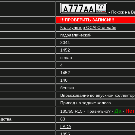
- Похож на В
!!!ПРОВЕРИТЬ ЗАПИСИ!!!
Калькулятор ОСАГО онлайн
гидравлический
3044
1452
седан
4
1452
140
бензин
Впрыскивание во впускной коллекто
Привод на задние колеса
Да
Нет
185/65 R15 - Правильно? -
-
дства:
63
LADA
1855