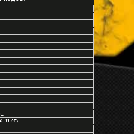
E_)
0, JJ10E)