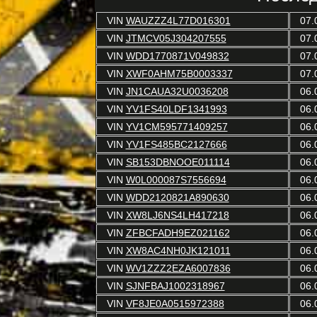
VIN
WAUZZZ4L77D016301
07.
VIN
JTMCV05J304207555
07.
VIN
WDD1770871V049832
07.
VIN
XWF0AHM75B0003337
07.
VIN
JN1CAUA32U0036208
06.
VIN
YV1FS40LDF1341993
06.
VIN
YV1CM595771409257
06.
VIN
YV1FS485BC2127666
06.
VIN
SB153DBNOOE011114
06.
VIN
W0L000087S7556694
06.
VIN
WDD2120821A890630
06.
VIN
XW8LJ6NS4LH417218
06.
VIN
ZFBCFADH9EZ021162
06.
VIN
XW8AC4NH0JK121011
06.
VIN
WV1ZZZ2EZA6007836
06.
VIN
SJNFBAJ1002318967
06.
VIN
VF8JE0A0515972388
06.