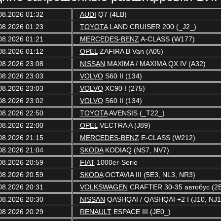
08.2026 01:32
AUDI
Q7 (4LB)
08.2026 01:23
TOYOTA
LAND CRUISER 200 (_J2_)
08.2026 01:21
MERCEDES-BENZ
A-CLASS (W177)
08.2026 01:12
OPEL
ZAFIRA B Van (A05)
08.2026 23:08
NISSAN
MAXIMA / MAXIMA QX IV (A32)
08.2026 23:03
VOLVO
S60 II (134)
08.2026 23:03
VOLVO
XC90 I (275)
08.2026 23:02
VOLVO
S60 II (134)
08.2026 22:50
TOYOTA
AVENSIS (_T22_)
08.2026 22:00
OPEL
VECTRA A (J89)
08.2026 21:15
MERCEDES-BENZ
E-CLASS (W212)
08.2026 21:04
SKODA
KODIAQ (NS7, NV7)
08.2026 20:59
FIAT
1000er-Serie
08.2026 20:59
SKODA
OCTAVIA III (5E3, NL3, NR3)
08.2026 20:31
VOLKSWAGEN
CRAFTER 30-35 автобус (2
08.2026 20:30
NISSAN
QASHQAI / QASHQAI +2 I (J10, NJ1
08.2026 20:29
RENAULT
ESPACE III (JE0_)