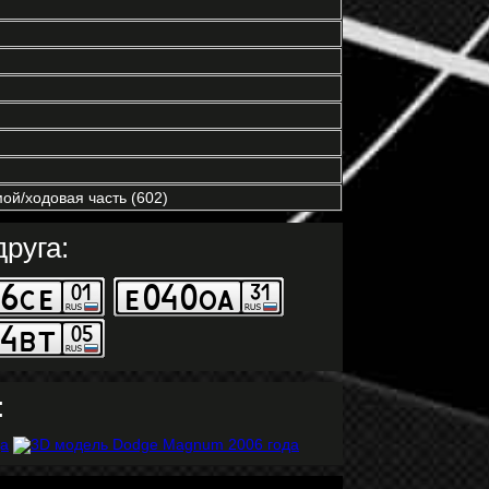
ой/ходовая часть (602)
руга:
: