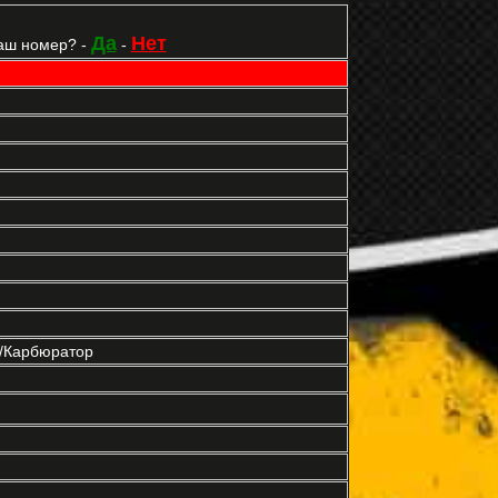
Да
Нет
аш номер? -
-
р/Карбюратор