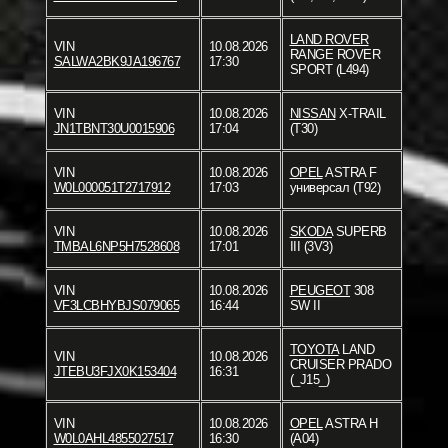
LAND ROVER
VIN
10.08.2026
RANGE ROVER
SALWA2BK9JA196767
17:30
SPORT (L494)
VIN
10.08.2026
NISSAN
X-TRAIL
JN1TBNT30U0015906
17:04
(T30)
VIN
10.08.2026
OPEL
ASTRA F
W0L000051T2717912
17:03
универсал (T92)
VIN
10.08.2026
SKODA
SUPERB
TMBAL6NP5H7528608
17:01
III (3V3)
VIN
10.08.2026
PEUGEOT
308
VF3LCBHYBJS079065
16:44
SW II
TOYOTA
LAND
VIN
10.08.2026
CRUISER PRADO
JTEBU3FJX0K153404
16:31
(_J15_)
VIN
10.08.2026
OPEL
ASTRA H
W0L0AHL4855027517
16:30
(A04)