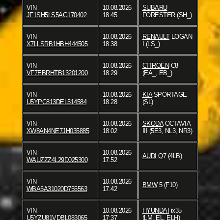
VIN
10.08.2026
SUBARU
JF1SH5LS5AG170402
18:45
FORESTER (SH_)
VIN
10.08.2026
RENAULT
LOGAN
X7LLSRB1HBH444505
18:38
I (LS_)
VIN
10.08.2026
CITROËN
C8
VF7EBRHTB13201200
18:29
(EA_, EB_)
VIN
10.08.2026
KIA
SPORTAGE
U5YPC813DEL514584
18:28
(SL)
VIN
10.08.2026
SKODA
OCTAVIA
XW8AN4NE7JH035885
18:02
III (5E3, NL3, NR3)
VIN
10.08.2026
AUDI
Q7 (4LB)
WAUZZZ4L29D025300
17:52
VIN
10.08.2026
BMW
5 (F10)
WBA5A31020D755563
17:42
VIN
10.08.2026
HYUNDAI
ix35
U5YZU81VDBL083065
17:37
(LM, EL, ELH)