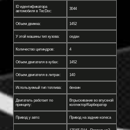
ID идентификатора
3044
автомобиля в TecDoc:
Объем движка:
1452
У этой машины тип кузова:
седан
Количество цилиндров:
4
Объем двигателя в кубах:
1452
Объем двигателя в литрах:
140
Используемый тип топлива:
бензин
Двигатель работает по
Впрыскивание во впускной
принципу:
коллектор/Карбюратор
Привод у авто:
Привод на задние колеса