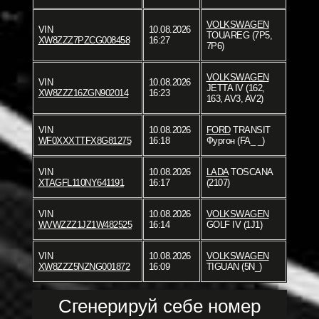
VOLKSWAGEN
VIN
10.08.2026
TOUAREG (7P5,
XW8ZZZ7PZCG008458
16:27
7P6)
VOLKSWAGEN
VIN
10.08.2026
JETTA IV (162,
XW8ZZZ16ZGN902014
16:23
163, AV3, AV2)
VIN
10.08.2026
FORD
TRANSIT
WF0XXXTTFX8G81275
16:18
Фургон (FA_ _)
VIN
10.08.2026
LADA
TOSCANA
XTAGFL110NY641191
16:17
(2107)
VIN
10.08.2026
VOLKSWAGEN
WVWZZZ1JZ1W482525
16:14
GOLF IV (1J1)
VIN
10.08.2026
VOLKSWAGEN
XW8ZZZ5NZNG001872
16:09
TIGUAN (5N_)
Сгенерируй себе номер