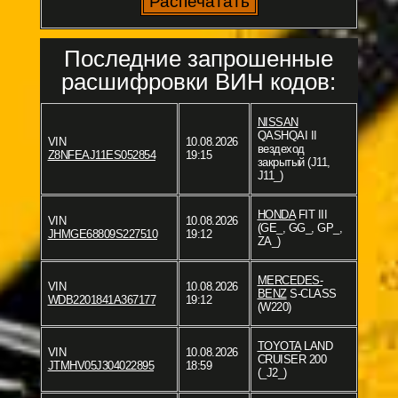
Последние запрошенные
расшифровки ВИН кодов:
NISSAN
QASHQAI II
VIN
10.08.2026
вездеход
Z8NFEAJ11ES052854
19:15
закрытый (J11,
J11_)
HONDA
FIT III
VIN
10.08.2026
(GE_, GG_, GP_,
JHMGE68809S227510
19:12
ZA_)
MERCEDES-
VIN
10.08.2026
BENZ
S-CLASS
WDB2201841A367177
19:12
(W220)
TOYOTA
LAND
VIN
10.08.2026
CRUISER 200
JTMHV05J304022895
18:59
(_J2_)