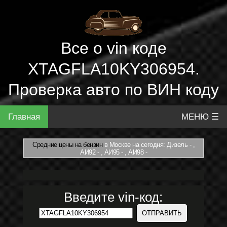
Все о vin коде
XTAGFLA10KY306954.
Проверка авто по ВИН коду
Главная
МЕНЮ ☰
Средние цены на бензин
в Москве на сегодня: Дизель - ,
АИ92 - , АИ95 - , АИ98 -
Введите vin-код: