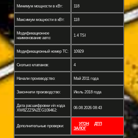
Минимум мощности в кВт:
118
Максимум мощности в кВт:
118
Модификационное
1.4 TSI
наименование авто:
Модификационный номер ТС:
10929
Сколько клапанов:
4
Начали производство:
Май 2011 года
Закончили производство:
Июль 2018 года
Дата расшифровки vin кода
06.08.2026 08:43
XW8ZZZ5NZEG109462:
УГОН
ДТП
Дополнительные проверки:
ЗАЛОГ