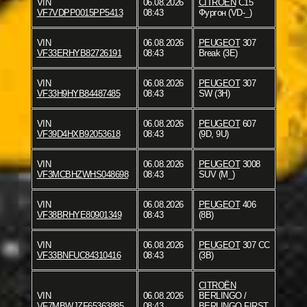
VIN
06.08.2026
CITROËN
C15
VF7VDPP0015PP5413
08:43
Фургон (VD-_)
VIN
06.08.2026
PEUGEOT
307
VF33ERHYB82726191
08:43
Break (3E)
VIN
06.08.2026
PEUGEOT
307
VF33H9HYB84487485
08:43
SW (3H)
VIN
06.08.2026
PEUGEOT
607
VF39D4HXB92053618
08:43
(9D, 9U)
VIN
06.08.2026
PEUGEOT
3008
VF3MCBHZWHS048698
08:43
SUV (M_)
VIN
06.08.2026
PEUGEOT
406
VF38BRHYE80901349
08:43
(8B)
VIN
06.08.2026
PEUGEOT
307 CC
VF33BNFUC84310416
08:43
(3B)
CITROËN
VIN
06.08.2026
BERLINGO /
VF7MBWJZF65363885
08:43
BERLINGO FIRST