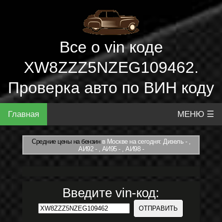
Все о vin коде
XW8ZZZ5NZEG109462.
Проверка авто по ВИН коду
Главная
МЕНЮ ☰
Средние цены на бензин
в Москве на сегодня: Дизель - ,
АИ92 - , АИ95 - , АИ98 -
Введите vin-код: