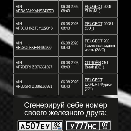
VIN
06.08.2026
PEUGEOT
3008
VF3MJAHXVHS243770
08:43
SUV (M_)
VIN
06.08.2026
PEUGEOT
2008 I
VF3CUHNZTJY129348
08:43
(CU_)
PEUGEOT
206
VIN
06.08.2026
Наклонная задняя
VF32CHFXF44492900
08:43
часть (2A/C)
VIN
06.08.2026
CITROËN
C5 I
VF7DERHZB76361697
08:43
Break (DE_)
PEUGEOT
VIN
06.08.2026
EXPERT Фургон
VF3BSRHZB86168991
08:43
(222)
Сгенерируй себе номер
своего железного друга: