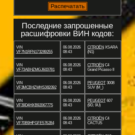
Последние запрошенные
расшифровки ВИН кодов:
VIN
06.08.2026
CITROËN
XSARA
VF7N1RFN173289255
08:43
(N1)
VIN
06.08.2026
CITROËN
C4
VF73ABHZMGJ603781
08:43
Grand Picasso II
VIN
06.08.2026
PEUGEOT
3008
VF3MCBHZWHS382092
08:43
SUV (M_)
VIN
06.08.2026
PEUGEOT
607
VF39D4HXB92067775
08:43
(9D, 9U)
VIN
06.08.2026
CITROËN
C4
VF70B9HPGFE576284
08:43
CACTUS