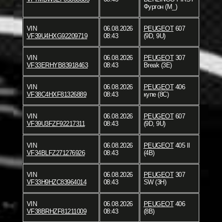
Фургон (M_)
VIN
06.08.2026
PEUGEOT
607
VF39U4HXG92209719
08:43
(9D, 9U)
VIN
06.08.2026
PEUGEOT
307
VF33ERHYB83918463
08:43
Break (3E)
VIN
06.08.2026
PEUGEOT
406
VF38C4HXF81326889
08:43
купе (8C)
VIN
06.08.2026
PEUGEOT
607
VF39U3FZF92217311
08:43
(9D, 9U)
VIN
06.08.2026
PEUGEOT
405 II
VF34BLFZ271276926
08:43
(4B)
VIN
06.08.2026
PEUGEOT
307
VF33H9HZC83964014
08:43
SW (3H)
VIN
06.08.2026
PEUGEOT
406
VF38BRHZF81211009
08:43
(8B)