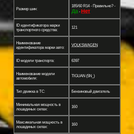
185/60 R14 - Правильно? -
Размер шин:
Да
Нет
-
ID идентификатора марки
121
транспортного средства:
Наименование
VOLKSWAGEN
идентификатора марки авто:
ID модели транспорта:
6397
Наименование модели
TIGUAN (5N_)
автомобиля:
Тип движка в ТС:
Бензиновый двигатель
Минимальная мощность в
160
лошадиных силах:
Максимальная мощность в
160
лошадиных силах: