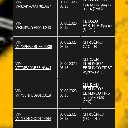
PEUGEOT
206
VIN
06.08.2026
Наклонная задняя
VF32AKFWA47810624
06:15
часть (2A/C)
PEUGEOT
VIN
06.08.2026
PARTNER Фургон
VF35BWJYF60458240
06:15
(5_, G_)
VIN
06.08.2026
CITROËN
C4
VF70PHMZBFE529339
06:15
CACTUS
CITROËN
VIN
06.08.2026
BERLINGO /
VF7MBA9AE65196441
06:15
BERLINGO FIRST
Фургон (M_)
CITROËN
BERLINGO /
VIN
06.08.2026
BERLINGO FIRST
VF7GJNFUB93153019
06:15
вэн (MF, GJK,
GFK)
VIN
06.08.2026
CITROËN
C3 I
VF7FCHFXC29147184
06:15
(FC_, FN_)