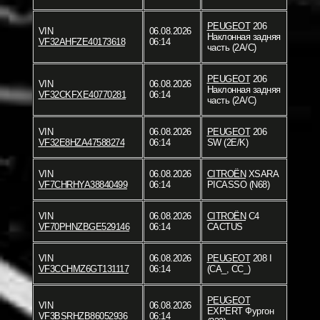
PEUGEOT
206
VIN
06.08.2026
Наклонная задняя
VF32AHFZE40173618
06:14
часть (2A/C)
PEUGEOT
206
VIN
06.08.2026
Наклонная задняя
VF32CKFXE40770281
06:14
часть (2A/C)
VIN
06.08.2026
PEUGEOT
206
VF32E8HZA47588274
06:14
SW (2E/K)
VIN
06.08.2026
CITROËN
XSARA
VF7CHRHYA38840499
06:14
PICASSO (N68)
VIN
06.08.2026
CITROËN
C4
VF70PHNZBGE529146
06:14
CACTUS
VIN
06.08.2026
PEUGEOT
208 I
VF3CCHMZ6GT131117
06:14
(CA_, CC_)
PEUGEOT
VIN
06.08.2026
EXPERT Фургон
VF3BSRHZB86052936
06:14