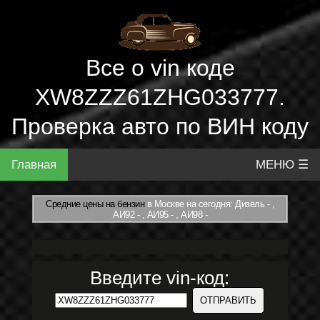
Все о vin коде
XW8ZZZ61ZHG033777.
Проверка авто по ВИН коду
Главная
МЕНЮ ☰
Средние цены на бензин
в Москве на сегодня: Дизель - ,
АИ92 - , АИ95 - , АИ98 -
Введите vin-код: