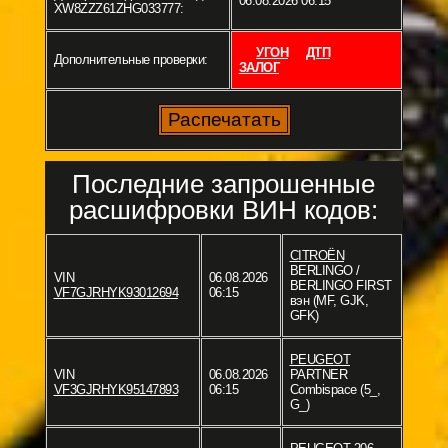
06.08.2026 06:15
XW8ZZZ61ZHG033777:
УГОН
ДТП
Дополнительные проверки:
ЗАЛОГ
Последние запрошенные
расшифровки ВИН кодов:
CITROËN
BERLINGO /
VIN
06.08.2026
BERLINGO FIRST
VF7GJRHYK93012694
06:15
вэн (MF, GJK,
GFK)
PEUGEOT
VIN
06.08.2026
PARTNER
VF3GJRHYK95147893
06:15
Combispace (5_,
G_)