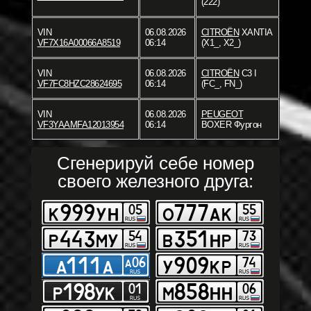
(222)
VIN
06.08.2026
CITROËN
XANTIA
VF7X16A00066A8519
06:14
(X1_, X2_)
VIN
06.08.2026
CITROËN
C3 I
VF7FC8HZC28624695
06:14
(FC_, FN_)
VIN
06.08.2026
PEUGEOT
VF3YAAMFA12013954
06:14
BOXER Фургон
Сгенерируй себе номер
своего железного друга: