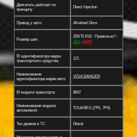
Двигатель работает по
Direct Injection
принципу:
Привод у авто:
All-wheel Drive
205/75 R15 - Правильно? -
Размер шин:
Да
Нет
-
ID идентификатора марки
121
транспортного средства:
Наименование
VOLKSWAGEN
идентификатора марки авто:
ID модели транспорта:
8607
Наименование модели
TOUAREG (7P5, 7P6)
автомобиля:
Тип движка в ТС:
Diesel