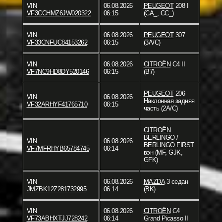
VIN
06.08.2026
PEUGEOT
208 I
VF3CCHMZ6JW020322
06:15
(CA_, CC_)
VIN
06.08.2026
PEUGEOT
307
VF33CNFUC84153262
06:15
(3A/C)
VIN
06.08.2026
CITROËN
C4 II
VF7NC9HD8DY520146
06:15
(B7)
PEUGEOT
206
VIN
06.08.2026
Наклонная задняя
VF32ARHYF41765710
06:15
часть (2A/C)
CITROËN
BERLINGO /
VIN
06.08.2026
BERLINGO FIRST
VF7MFRHYB65784745
06:14
вэн (MF, GJK,
GFK)
VIN
06.08.2026
MAZDA
3 седан
JMZBK12Z281732995
06:14
(BK)
VIN
06.08.2026
CITROËN
C4
VF73ABHXTJJ728242
06:14
Grand Picasso II