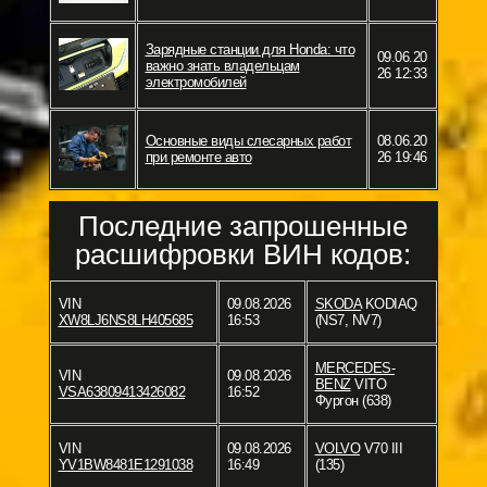
Зарядные станции для Honda: что
09.06.20
важно знать владельцам
26 12:33
электромобилей
Основные виды слесарных работ
08.06.20
при ремонте авто
26 19:46
Последние запрошенные
расшифровки ВИН кодов:
VIN
09.08.2026
SKODA
KODIAQ
XW8LJ6NS8LH405685
16:53
(NS7, NV7)
MERCEDES-
VIN
09.08.2026
BENZ
VITO
VSA63809413426082
16:52
Фургон (638)
VIN
09.08.2026
VOLVO
V70 III
YV1BW8481E1291038
16:49
(135)