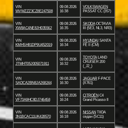
VIN
09.08.2026
VOLKSWAGEN
WVWZZZ3CZ8E247508
16:38
PASSAT CC (357)
VIN
09.08.2026
SKODA
OCTAVIA
XW8AC4NE8JH035562
16:35
III (5E3, NL3, NR3)
VIN
09.08.2026
HYUNDAI
SANTA
KMHSH81DP9U452019
16:34
FÉ II (CM)
TOYOTA
LAND
VIN
09.08.2026
CRUISER 200
JTMHT05J005071911
16:32
(_J2_)
VIN
09.08.2026
JAGUAR
F-PACE
SADCA2BN8JA268244
16:30
(X761)
VIN
09.08.2026
CITROËN
C4
VF73A9HC8DJ746458
16:24
Grand Picasso II
VIN
09.08.2026
NISSAN
TIIDA
3N1BCAC11UK428570
16:18
седан (SC11)