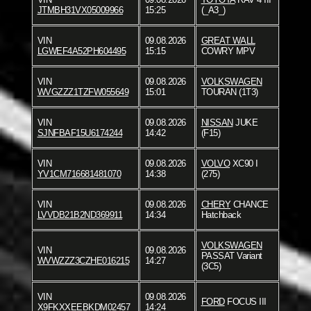
JTMBH31VX05009966
15:25
(_A3_)
VIN
09.08.2026
GREAT WALL
LGWEF4A52PH604495
15:15
COWRY MPV
VIN
09.08.2026
VOLKSWAGEN
WVGZZZ1TZFW055649
15:01
TOURAN (1T3)
VIN
09.08.2026
NISSAN
JUKE
SJNFBAF15U6174244
14:42
(F15)
VIN
09.08.2026
VOLVO
XC90 I
YV1CM716681481070
14:38
(275)
VIN
09.08.2026
CHERY
CHANCE
LVVDB21B2ND369911
14:34
Hatchback
VOLKSWAGEN
VIN
09.08.2026
PASSAT Variant
WVWZZZ3CZHE016215
14:27
(3C5)
VIN
09.08.2026
FORD
FOCUS III
X9FKXXEEBKDM02457
14:24