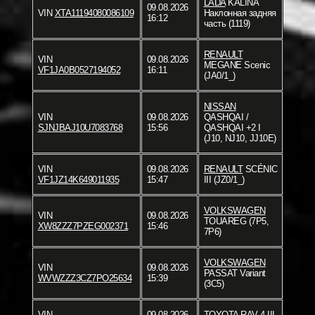
LADA
KALINA
09.08.2026
VIN
XTA11194080086109
Наклонная задняя
16:12
часть (1119)
RENAULT
VIN
09.08.2026
MEGANE Scenic
VF1JA0B0527194052
16:11
(JA0/1_)
NISSAN
VIN
09.08.2026
QASHQAI /
SJNJBAJ10U7083768
15:56
QASHQAI +2 I
(J10, NJ10, JJ10E)
VIN
09.08.2026
RENAULT
SCÉNIC
VF1JZ14K649011935
15:47
III (JZ0/1_)
VOLKSWAGEN
VIN
09.08.2026
TOUAREG (7P5,
XW8ZZZ7PZEG002371
15:46
7P6)
VOLKSWAGEN
VIN
09.08.2026
PASSAT Variant
WVWZZZ3CZ7PO25634
15:39
(3C5)
VIN
09.08.2026
TOYOTA
RAV 4 III