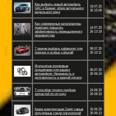
Как выбрать новый автомобиль
19.07.20
GAC в Казани: обзор актуального
26 15:09
модельного ряда
Как современные катализаторы
помогают повысить
14.07.20
эффективность промышленного
26 13:19
производства
7 причин выбрать кабриолет для
08.07.20
поездок и особых событий
26 10:11
Игольчатые роликовые
подшипники для вашего
06.07.20
автомобиля: Надежность и
26 06:14
долговечность в каждой детали
7 способов точного подбора
24.06.20
запчастей по vin коду
26 08:10
Какие комплектации Zeekr самые
16.06.20
популярные среди покупателей
26 06:13